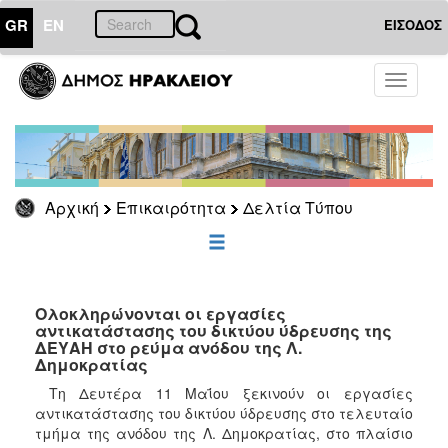
GR
EN
ΕΙΣΟΔΟΣ
ΕΠΙΚΑΙΡΟΤΗΤΑ
Toggle
navigati
Δελτία
Τύπου
Αρχείο
Αρχική
Επικαιρότητα
Δελτία Τύπου
ΔΗΜΟΤΗΣ
ΕΠΙΣΚΕΠΤΗΣ
Ολοκληρώνονται οι εργασίες
αντικατάστασης του δικτύου ύδρευσης της
ΔΕΥΑΗ στο ρεύμα ανόδου της Λ.
ΗΡΑΚΛΕΙΟ
Δημοκρατίας
ΓΙΑ...
Τη Δευτέρα 11 Μαΐου ξεκινούν οι εργασίες
αντικατάστασης του δικτύου ύδρευσης στο τελευταίο
τμήμα της ανόδου της Λ. Δημοκρατίας, στο πλαίσιο