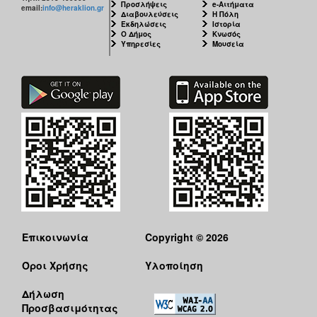
Προσλήψεις
e-Αιτήματα
email:
info@heraklion.gr
Διαβουλεύσεις
Η Πόλη
Εκδηλώσεις
Ιστορία
Ο Δήμος
Κνωσός
Υπηρεσίες
Μουσεία
Επικοινωνία
Copyright © 2026
Όροι Χρήσης
Υλοποίηση
Δήλωση
Προσβασιμότητας