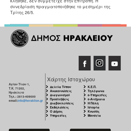
κλήθηκε, δεν συμμετείχε στην Επιτροπή. Η
συνεδρίαση πραγματοποιήθηκε το μεσημέρι της
Τρίτης 26/5.
Χάρτης Ιστοχώρου
Αγίου Τίτου 1,
Δελτία Τύπου
Κ.Ε.Π.
Τ.Κ. 71202,
Ανακοινώσεις
Τηλέφωνα
Ηράκλειο
Διαγωνισμοί
e-Υπηρεσίες
Τηλ.: 2813-409000
Προσλήψεις
e-Αιτήματα
email:
info@heraklion.gr
Διαβουλεύσεις
Η Πόλη
Εκδηλώσεις
Ιστορία
Ο Δήμος
Κνωσός
Υπηρεσίες
Μουσεία