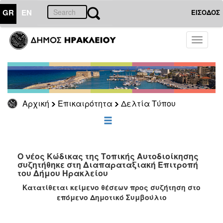
GR
EN
ΕΙΣΟΔΟΣ
ΕΠΙΚΑΙΡΟΤΗΤΑ
Toggle
navigati
Δελτία
Τύπου
Αρχείο
Αρχική
Επικαιρότητα
Δελτία Τύπου
ΔΗΜΟΤΗΣ
ΕΠΙΣΚΕΠΤΗΣ
Ο νέος Κώδικας της Τοπικής Αυτοδιοίκησης
συζητήθηκε στη Διαπαραταξιακή Επιτροπή
του Δήμου Ηρακλείου
ΗΡΑΚΛΕΙΟ
ΓΙΑ...
Κατατίθεται κείμενο θέσεων προς συζήτηση στο
επόμενο Δημοτικό Συμβούλιο