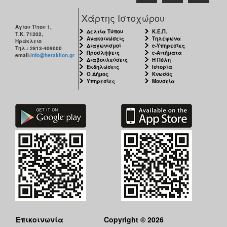
Χάρτης Ιστοχώρου
Αγίου Τίτου 1,
Δελτία Τύπου
Κ.Ε.Π.
Τ.Κ. 71202,
Ανακοινώσεις
Τηλέφωνα
Ηράκλειο
Διαγωνισμοί
e-Υπηρεσίες
Τηλ.: 2813-409000
Προσλήψεις
e-Αιτήματα
email:
info@heraklion.gr
Διαβουλεύσεις
Η Πόλη
Εκδηλώσεις
Ιστορία
Ο Δήμος
Κνωσός
Υπηρεσίες
Μουσεία
Επικοινωνία
Copyright © 2026