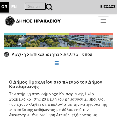
GR
EN
ΕΙΣΟΔΟΣ
ΕΠΙΚΑΙΡΟΤΗΤΑ
Toggle
navigati
Δελτία
Τύπου
Αρχείο
Αρχική
Επικαιρότητα
Δελτία Τύπου
ΔΗΜΟΤΗΣ
ΕΠΙΣΚΕΠΤΗΣ
Ο Δήμος Ηρακλείου στο πλευρό του Δήμου
Καισαριανής
ΗΡΑΚΛΕΙΟ
Την στήριξη στον Δήμαρχο Καισαριανής Ηλία
ΓΙΑ...
Σταμέλο και στα 20 μέλη του Δημοτικού Συμβουλίου
που έχουν κληθεί σε απολογία με την κατηγορία της
«παράβασης καθήκοντος με δόλο» από την
Αποκεντρωμένη Διοίκηση Αττικής, εξέφρασε με