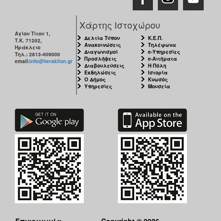
Χάρτης Ιστοχώρου
Αγίου Τίτου 1,
Δελτία Τύπου
Κ.Ε.Π.
Τ.Κ. 71202,
Ανακοινώσεις
Τηλέφωνα
Ηράκλειο
Διαγωνισμοί
e-Υπηρεσίες
Τηλ.: 2813-409000
Προσλήψεις
e-Αιτήματα
email:
info@heraklion.gr
Διαβουλεύσεις
Η Πόλη
Εκδηλώσεις
Ιστορία
Ο Δήμος
Κνωσός
Υπηρεσίες
Μουσεία
Επικοινωνία
Copyright © 2026