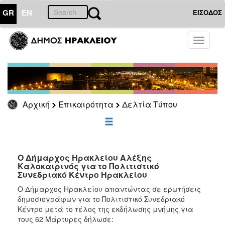
GR
EN
ΕΙΣΟΔΟΣ
ΕΠΙΚΑΙΡΟΤΗΤΑ
Toggle
navigati
Δελτία
Τύπου
Αρχείο
Αρχική
Επικαιρότητα
Δελτία Τύπου
ΔΗΜΟΤΗΣ
ΕΠΙΣΚΕΠΤΗΣ
Ο Δήμαρχος Ηρακλείου Αλέξης
Καλοκαιρινός για το Πολιτιστικό
Συνεδριακό Κέντρο Ηρακλείου
ΗΡΑΚΛΕΙΟ
ΓΙΑ...
Ο Δήμαρχος Ηρακλείου απαντώντας σε ερωτήσεις
δημοσιογράφων για το Πολιτιστικό Συνεδριακό
Κέντρο μετά το τέλος της εκδήλωσης μνήμης για
τους 62 Μάρτυρες δήλωσε: