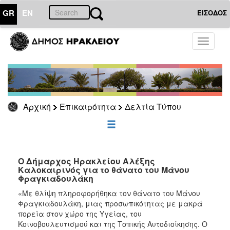
GR
EN
ΕΙΣΟΔΟΣ
ΕΠΙΚΑΙΡΟΤΗΤΑ
Toggle
navigati
Δελτία
Τύπου
Αρχείο
Αρχική
Επικαιρότητα
Δελτία Τύπου
ΔΗΜΟΤΗΣ
ΕΠΙΣΚΕΠΤΗΣ
Ο Δήμαρχος Ηρακλείου Αλέξης
Καλοκαιρινός για το θάνατο του Μάνου
Φραγκιαδουλάκη
ΗΡΑΚΛΕΙΟ
ΓΙΑ...
«Με θλίψη πληροφορήθηκα τον θάνατο του Μάνου
Φραγκιαδουλάκη, μιας προσωπικότητας με μακρά
πορεία στον χώρο της Υγείας, του
Κοινοβουλευτισμού και της Τοπικής Αυτοδιοίκησης. Ο