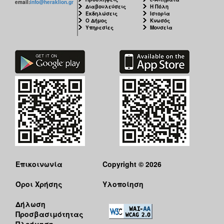
email:
info@heraklion.gr
Διαβουλεύσεις
Η Πόλη
Εκδηλώσεις
Ιστορία
Ο Δήμος
Κνωσός
Υπηρεσίες
Μουσεία
Επικοινωνία
Copyright © 2026
Όροι Χρήσης
Υλοποίηση
Δήλωση
Προσβασιμότητας
Πλοήγηση