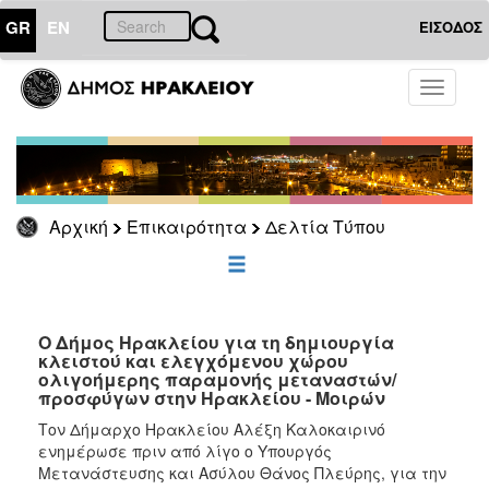
GR
EN
ΕΙΣΟΔΟΣ
ΕΠΙΚΑΙΡΟΤΗΤΑ
Toggle
navigati
Δελτία
Τύπου
Αρχείο
Αρχική
Επικαιρότητα
Δελτία Τύπου
ΔΗΜΟΤΗΣ
ΕΠΙΣΚΕΠΤΗΣ
Ο Δήμος Ηρακλείου για τη δημιουργία
κλειστού και ελεγχόμενου χώρου
ολιγοήμερης παραμονής μεταναστών/
ΗΡΑΚΛΕΙΟ
προσφύγων στην Ηρακλείου - Μοιρών
ΓΙΑ...
Τον Δήμαρχο Ηρακλείου Αλέξη Καλοκαιρινό
ενημέρωσε πριν από λίγο ο Υπουργός
Μετανάστευσης και Ασύλου Θάνος Πλεύρης, για την