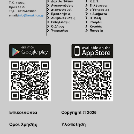
Δελτία Τύπου
Κ.Ε.Π.
Τ.Κ. 71202,
Ανακοινώσεις
Τηλέφωνα
Ηράκλειο
Διαγωνισμοί
e-Υπηρεσίες
Τηλ.: 2813-409000
Προσλήψεις
e-Αιτήματα
email:
info@heraklion.gr
Διαβουλεύσεις
Η Πόλη
Εκδηλώσεις
Ιστορία
Ο Δήμος
Κνωσός
Υπηρεσίες
Μουσεία
Επικοινωνία
Copyright © 2026
Όροι Χρήσης
Υλοποίηση