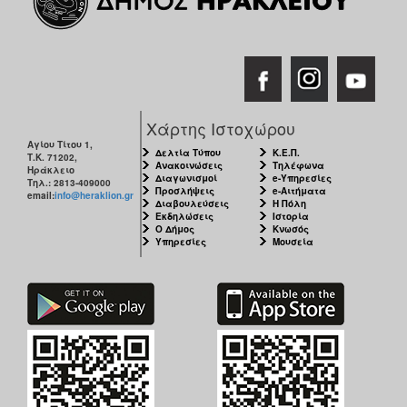
Χάρτης Ιστοχώρου
Αγίου Τίτου 1,
Δελτία Τύπου
Κ.Ε.Π.
Τ.Κ. 71202,
Ανακοινώσεις
Τηλέφωνα
Ηράκλειο
Διαγωνισμοί
e-Υπηρεσίες
Τηλ.: 2813-409000
Προσλήψεις
e-Αιτήματα
email:
info@heraklion.gr
Διαβουλεύσεις
Η Πόλη
Εκδηλώσεις
Ιστορία
Ο Δήμος
Κνωσός
Υπηρεσίες
Μουσεία