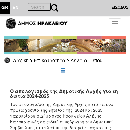
GR
EN
ΕΙΣΟΔΟΣ
ΕΠΙΚΑΙΡΟΤΗΤΑ
Toggle
navigati
Δελτία
Τύπου
Αρχείο
Αρχική
Επικαιρότητα
Δελτία Τύπου
ΔΗΜΟΤΗΣ
ΕΠΙΣΚΕΠΤΗΣ
Ο απολογισμός της Δημοτικής Αρχής για τη
διετία 2024-2025
ΗΡΑΚΛΕΙΟ
Tον απολογισμό της Δημοτικής Αρχής κατά τα δυο
ΓΙΑ...
πρώτα χρόνια της θητείας της, 2024 και 2025,
παρουσίασε ο Δήμαρχος Ηρακλείου Αλέξης
Καλοκαιρινός σε ειδική συνεδρίαση του Δημοτικού
Συμβουλίου, στο πλαίσιο της διαφάνειας και της