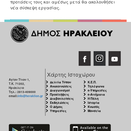
προτάσεις τους και αμέσως μετά θα ακολουθήσει
νέα σύσκεψη εργασίας.
Χάρτης Ιστοχώρου
Αγίου Τίτου 1,
Δελτία Τύπου
Κ.Ε.Π.
Τ.Κ. 71202,
Ανακοινώσεις
Τηλέφωνα
Ηράκλειο
Διαγωνισμοί
e-Υπηρεσίες
Τηλ.: 2813-409000
Προσλήψεις
e-Αιτήματα
email:
info@heraklion.gr
Διαβουλεύσεις
Η Πόλη
Εκδηλώσεις
Ιστορία
Ο Δήμος
Κνωσός
Υπηρεσίες
Μουσεία