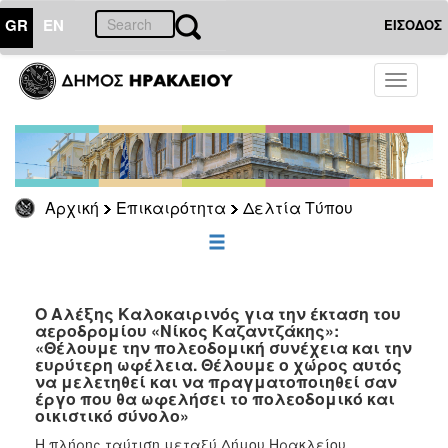
GR
EN
ΕΙΣΟΔΟΣ
ΕΠΙΚΑΙΡΟΤΗΤΑ
Toggle
navigati
Δελτία
Τύπου
Αρχείο
Αρχική
Επικαιρότητα
Δελτία Τύπου
ΔΗΜΟΤΗΣ
ΕΠΙΣΚΕΠΤΗΣ
Ο Αλέξης Καλοκαιρινός για την έκταση του
αεροδρομίου «Νίκος Καζαντζάκης»:
«Θέλουμε την πολεοδομική συνέχεια και την
ΗΡΑΚΛΕΙΟ
ευρύτερη ωφέλεια. Θέλουμε ο χώρος αυτός
ΓΙΑ...
να μελετηθεί και να πραγματοποιηθεί σαν
έργο που θα ωφελήσει το πολεοδομικό και
οικιστικό σύνολο»
Η πλήρης ταύτιση μεταξύ Δήμου Ηρακλείου,