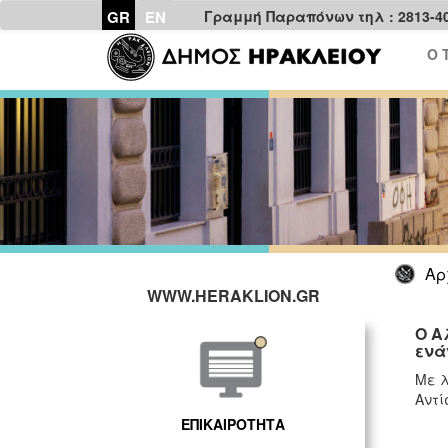
GR
EN
Γραμμή Παραπόνων τηλ : 2813-4
Ο 
Αρ
WWW.HERAKLION.GR
Ο Α
ενά
Με λ
Αντί
ΕΠΙΚΑΙΡΟΤΗΤΑ