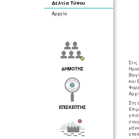
Δελτία Τύπου
Αρχείο
Στις
ΔΗΜΟΤΗΣ
Ηρακ
Βαγγ
και 
Φορέ
Αρχι
Στη 
ΕΠΙΣΚΕΠΤΗΣ
Επιμ
επισ
ενωμ
μήνυ
επεκ