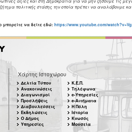
ώπινες αξίες και στη Δημοκρατία για να μην ζήσουμε τις μεγ
ζήτημα πολιτικής στάσης την οποία πρέπει να αναλάβουμε κα
o
μπορείτε να δείτε εδώ:
https://www.youtube.com/watch?v=Vg
Χάρτης Ιστοχώρου
Δελτία Τύπου
Κ.Ε.Π.
Ανακοινώσεις
Τηλέφωνα
Διαγωνισμοί
e-Υπηρεσίες
Προσλήψεις
e-Αιτήματα
Διαβουλεύσεις
Η Πόλη
Εκδηλώσεις
Ιστορία
Ο Δήμος
Κνωσός
Υπηρεσίες
Μουσεία