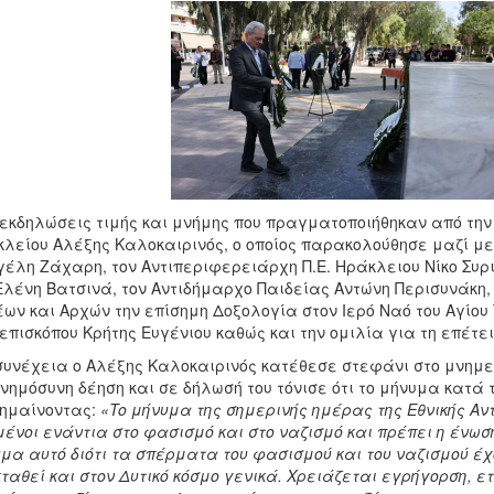
 εκδηλώσεις τιμής και μνήμης που πραγματοποιήθηκαν από τη
λείου Αλέξης Καλοκαιρινός, ο οποίος παρακολούθησε μαζί με
έλη Ζάχαρη, τον Αντιπεριφερειάρχη Π.Ε. Ηράκλειου Νίκο Συρ
Ελένη Βατσινά, τον Αντιδήμαρχο Παιδείας Αντώνη Περισυνάκη,
ων και Αρχών την επίσημη Δοξολογία στον Ιερό Ναό του Αγίου
επισκόπου Κρήτης Ευγένιου καθώς και την ομιλία για τη επέτε
συνέχεια ο Αλέξης Καλοκαιρινός κατέθεσε στεφάνι στο μνημε
νημόσυνη δέηση και σε δήλωσή του τόνισε ότι το μήνυμα κατά 
ημαίνοντας:
«
To
μήνυμα της σημερινής ημέρας της Εθνικής Αντ
ένοι ενάντια στο φασισμό και στο ναζισμό και πρέπει η ένωση
μα αυτό διότι τα σπέρματα του φασισμού και του ναζισμού έ
ταθεί και στον Δυτικό κόσμο γενικά. Χρειάζεται εγρήγορση, ε