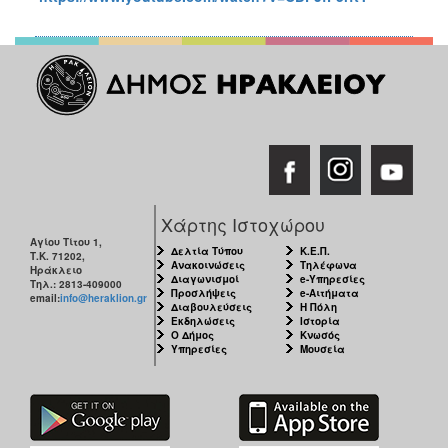
Χάρτης Ιστοχώρου
Αγίου Τίτου 1,
Δελτία Τύπου
Κ.Ε.Π.
Τ.Κ. 71202,
Ανακοινώσεις
Τηλέφωνα
Ηράκλειο
Διαγωνισμοί
e-Υπηρεσίες
Τηλ.: 2813-409000
Προσλήψεις
e-Αιτήματα
email:
info@heraklion.gr
Διαβουλεύσεις
Η Πόλη
Εκδηλώσεις
Ιστορία
Ο Δήμος
Κνωσός
Υπηρεσίες
Μουσεία