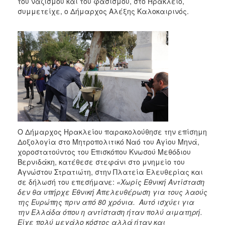
του ναζισμού και του φασισμού, στο Ηράκλειο,
συμμετείχε, ο Δήμαρχος Αλέξης Καλοκαιρινός.
Ο Δήμαρχος Ηρακλείου παρακολούθησε την επίσημη
Δοξολογία στο Μητροπολιτικό Ναό του Αγίου Μηνά,
χοροστατούντος του Επισκόπου Κνωσού Μεθόδιου
Βερνιδάκη, κατέθεσε στεφάνι στο μνημείο του
Αγνώστου Στρατιώτη, στην Πλατεία Ελευθερίας και
σε δήλωσή του επεσήμανε:
«Χωρίς Εθνική Αντίσταση
δεν θα υπήρχε Εθνική Απελευθέρωση για τους λαούς
της Ευρώπης πριν από 80 χρόνια. Αυτό ισχύει για
την Ελλάδα όπου η αντίσταση ήταν πολύ αιματηρή.
Είχε πολύ μεγάλο κόστος αλλά ήταν και