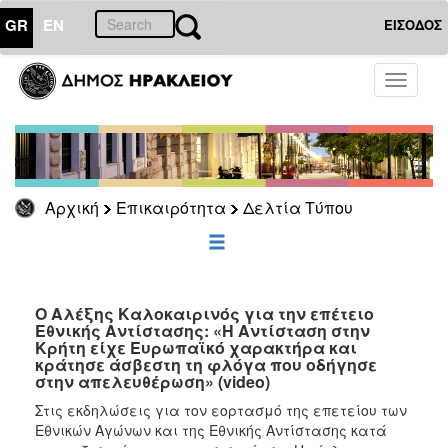
GR
EN
ΕΙΣΟΔΟΣ
ΕΠΙΚΑΙΡΟΤΗΤΑ
Toggle
navigati
Δελτία
Τύπου
Αρχείο
Αρχική
Επικαιρότητα
Δελτία Τύπου
ΔΗΜΟΤΗΣ
ΕΠΙΣΚΕΠΤΗΣ
Ο Αλέξης Καλοκαιρινός για την επέτειο
Εθνικής Αντίστασης: «Η Αντίσταση στην
Κρήτη είχε Ευρωπαϊκό χαρακτήρα και
ΗΡΑΚΛΕΙΟ
κράτησε άσβεστη τη φλόγα που οδήγησε
ΓΙΑ...
στην απελευθέρωση» (video)
Στις εκδηλώσεις για τον εορτασμό της επετείου των
Εθνικών Αγώνων και της Εθνικής Αντίστασης κατά