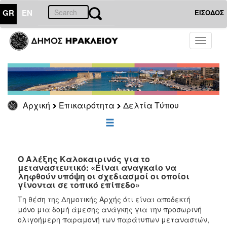
GR
EN
ΕΙΣΟΔΟΣ
ΕΠΙΚΑΙΡΟΤΗΤΑ
Toggle
navigati
Δελτία
Τύπου
Αρχείο
Αρχική
Επικαιρότητα
Δελτία Τύπου
ΔΗΜΟΤΗΣ
ΕΠΙΣΚΕΠΤΗΣ
Ο Αλέξης Καλοκαιρινός για το
μεταναστευτικό: «Είναι αναγκαίο να
ληφθούν υπόψη οι σχεδιασμοί οι οποίοι
ΗΡΑΚΛΕΙΟ
γίνονται σε τοπικό επίπεδο»
ΓΙΑ...
Τη θέση της Δημοτικής Αρχής ότι είναι αποδεκτή
μόνο μια δομή άμεσης ανάγκης για την προσωρινή
ολιγοήμερη παραμονή των παράτυπων μεταναστών,