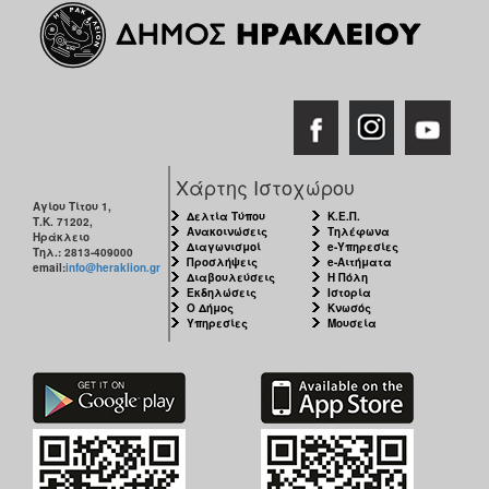
Χάρτης Ιστοχώρου
Αγίου Τίτου 1,
Δελτία Τύπου
Κ.Ε.Π.
Τ.Κ. 71202,
Ανακοινώσεις
Τηλέφωνα
Ηράκλειο
Διαγωνισμοί
e-Υπηρεσίες
Τηλ.: 2813-409000
Προσλήψεις
e-Αιτήματα
email:
info@heraklion.gr
Διαβουλεύσεις
Η Πόλη
Εκδηλώσεις
Ιστορία
Ο Δήμος
Κνωσός
Υπηρεσίες
Μουσεία