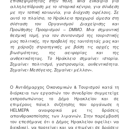
επισκεψιμότητας στην πόλη. Μια ευκαιρία για
αλληλεπίδραση με το ιστορικό κέντρο, για σύνδεση
με την τοπική κοινωνία, για διάχυση οφέλους. Σε
αυτό το πλαίσιο, το Ηράκλειο προχωρά άμεσα στη
σύσταση του Οργανισμού Διαχείρισης και
Προώθησης Προορισμού – DMMO. Μια σημαντική
θεσμική τομή, για τον συντονισμό της τουριστικής
μας πολιτικής, την προβολή της ταυτότητάς μας και
τη χάραξη στρατηγικής με βάση τις αρχές της
βιωσιμότητας, της αειφορίας και της
ανθεκτικότητας. Το Ηράκλειο σημαίνει ιστορία.
Σημαίνει πολιτισμό, γαστρονομία, αυθεντικότητα.
Σημαίνει Μεσόγειος. Σημαίνει μέλλον».
Ο Αντιδήμαρχος Οικονομικών & Τουρισμού κατά τη
διάρκεια των εργασιών του συνεδρίου συμμετείχε
εκπροσωπώντας το Δήμο Ηρακλείου και σε
επιμέρους πάνελ συζήτησης που οργάνωσε η
HELMEPA αναφορικά με τις δράσεις
απανθρακοποίησης των λιμανιών. Στην παρέμβασή
του επεσήμανε ότι ο Δήμος Ηρακλείου οφείλει να
διεκδικεί, να προτείνει και να επιμένει σε δράσεις