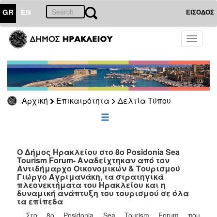
GR
EN
ΕΙΣΟΔΟΣ
ΕΠΙΚΑΙΡΟΤΗΤΑ
Toggle
navigati
Δελτία
Τύπου
Αρχείο
Αρχική
Επικαιρότητα
Δελτία Τύπου
ΔΗΜΟΤΗΣ
ΕΠΙΣΚΕΠΤΗΣ
Ο Δήμος Ηρακλείου στο 8ο Posidonia Sea
Tourism Forum- Αναδείχτηκαν από τον
Αντιδήμαρχο Οικονομικών & Τουρισμού
ΗΡΑΚΛΕΙΟ
Γιώργο Αγριμανάκη, τα στρατηγικά
ΓΙΑ...
πλεονεκτήματα του Ηρακλείου και η
δυναμική ανάπτυξη του τουρισμού σε όλα
τα επίπεδα
Στο 8ο Posidonia Sea Tourism Forum που