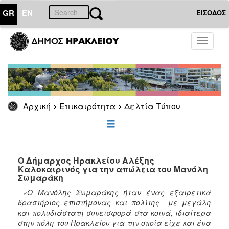
GR
EN
ΕΙΣΟΔΟΣ
ΕΠΙΚΑΙΡΟΤΗΤΑ
Toggle
navigati
Δελτία
Τύπου
Αρχείο
Αρχική
Επικαιρότητα
Δελτία Τύπου
ΔΗΜΟΤΗΣ
ΕΠΙΣΚΕΠΤΗΣ
Ο Δήμαρχος Ηρακλείου Αλέξης
Καλοκαιρινός για την απώλεια του Μανόλη
Σωμαράκη
ΗΡΑΚΛΕΙΟ
ΓΙΑ...
«Ο Μανόλης Σωμαράκης ήταν ένας εξαιρετικά
δραστήριος επιστήμονας και πολίτης με μεγάλη
και πολυδιάστατη συνεισφορά στα κοινά, ιδιαίτερα
στην πόλη του Ηρακλείου για την οποία είχε και ένα