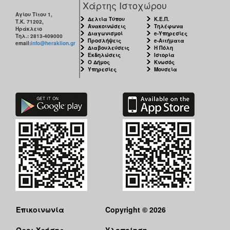
Χάρτης Ιστοχώρου
Αγίου Τίτου 1,
Δελτία Τύπου
Κ.Ε.Π.
Τ.Κ. 71202,
Ανακοινώσεις
Τηλέφωνα
Ηράκλειο
Διαγωνισμοί
e-Υπηρεσίες
Τηλ.: 2813-409000
Προσλήψεις
e-Αιτήματα
email:
info@heraklion.gr
Διαβουλεύσεις
Η Πόλη
Εκδηλώσεις
Ιστορία
Ο Δήμος
Κνωσός
Υπηρεσίες
Μουσεία
Επικοινωνία
Copyright © 2026
Όροι Χρήσης
Υλοποίηση