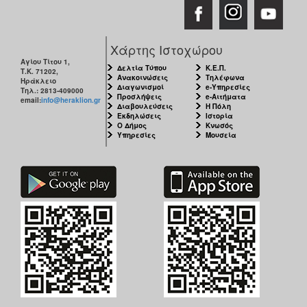
Χάρτης Ιστοχώρου
Αγίου Τίτου 1,
Δελτία Τύπου
Κ.Ε.Π.
Τ.Κ. 71202,
Ανακοινώσεις
Τηλέφωνα
Ηράκλειο
Διαγωνισμοί
e-Υπηρεσίες
Τηλ.: 2813-409000
Προσλήψεις
e-Αιτήματα
email:
info@heraklion.gr
Διαβουλεύσεις
Η Πόλη
Εκδηλώσεις
Ιστορία
Ο Δήμος
Κνωσός
Υπηρεσίες
Μουσεία