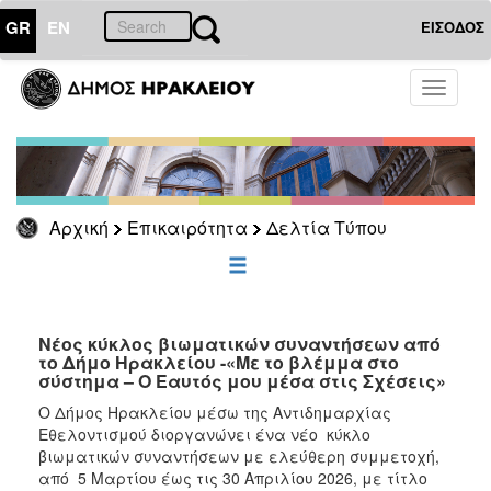
GR
EN
ΕΙΣΟΔΟΣ
ΕΠΙΚΑΙΡΟΤΗΤΑ
Toggle
navigati
Δελτία
Τύπου
Αρχείο
Αρχική
Επικαιρότητα
Δελτία Τύπου
ΔΗΜΟΤΗΣ
ΕΠΙΣΚΕΠΤΗΣ
Νέος κύκλος βιωματικών συναντήσεων από
το Δήμο Ηρακλείου -«Με το βλέμμα στο
σύστημα – Ο Εαυτός μου μέσα στις Σχέσεις»
ΗΡΑΚΛΕΙΟ
ΓΙΑ...
Ο Δήμος Ηρακλείου μέσω της Αντιδημαρχίας
Εθελοντισμού διοργανώνει ένα νέο κύκλο
βιωματικών συναντήσεων με ελεύθερη συμμετοχή,
από 5 Μαρτίου έως τις 30 Απριλίου 2026, με τίτλο