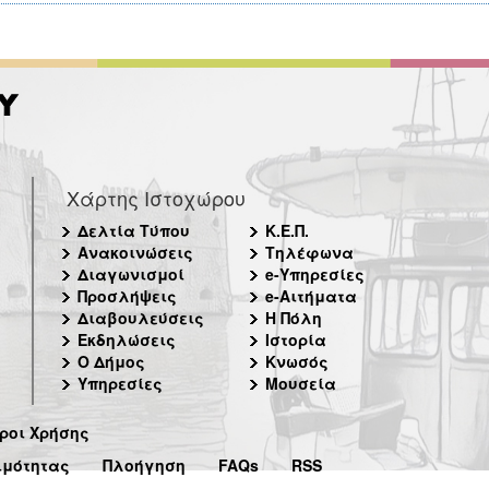
Χάρτης Ιστοχώρου
Δελτία Τύπου
Κ.Ε.Π.
Ανακοινώσεις
Τηλέφωνα
Διαγωνισμοί
e-Υπηρεσίες
Προσλήψεις
e-Αιτήματα
Διαβουλεύσεις
Η Πόλη
Εκδηλώσεις
Ιστορία
Ο Δήμος
Κνωσός
Υπηρεσίες
Μουσεία
ροι Χρήσης
ιμότητας
Πλοήγηση
FAQs
RSS