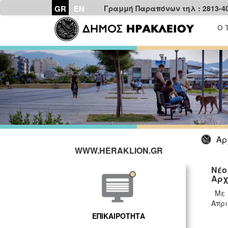
GR
EN
Γραμμή Παραπόνων τηλ : 2813-4
Ο 
Αρ
WWW.HERAKLION.GR
Νέο
Αρχ
Με ν
Απρι
ΕΠΙΚΑΙΡΟΤΗΤΑ