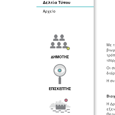
Δελτία Τύπου
Αρχείο
Με τ
βιωμ
τρόπ
ΔΗΜΟΤΗΣ
ισορ
Οι σ
διάρ
Η συ
ΕΠΙΣΚΕΠΤΗΣ
Βιο
Η Δρ
εξει
Θερα