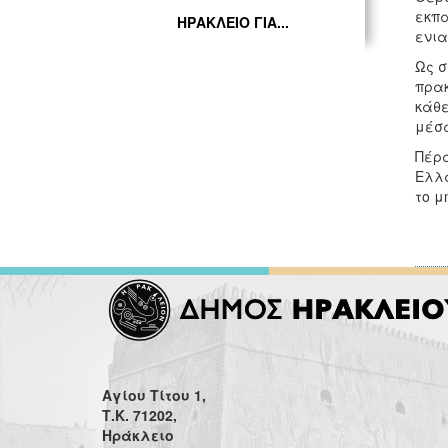
εκπα
ΗΡΑΚΛΕΙΟ ΓΙΑ...
ενια
Ως σ
πρακ
κάθε
μέσα
Πέρα
Ελλά
το μ
Αγίου Τίτου 1,
Τ.Κ. 71202,
Ηράκλειο