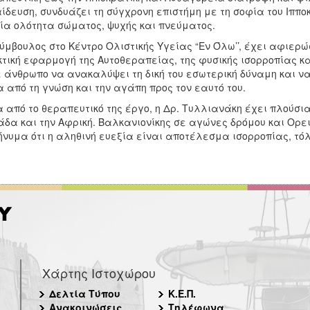
ίδευση, συνδυάζει τη σύγχρονη επιστήμη με τη σοφία του Ιππ
ία ολότητα σώματος, ψυχής και πνεύματος.
ύμβουλος στο Κέντρο Ολιστικής Υγείας “Εν Όλω’’, έχει αφιερώσ
τική εφαρμογή της Αυτοθεραπείας, της φυσικής ισορροπίας και
 άνθρωπο να ανακαλύψει τη δική του εσωτερική δύναμη και να
 από τη γνώση και την αγάπη προς τον εαυτό του.
 από το θεραπευτικό της έργο, η Δρ. Τυλλιανάκη έχει πλούσ
δα και την Αφρική. Βαλκανιονίκης σε αγώνες δρόμου και Ορε
ήνυμα ότι η αληθινή ευεξία είναι αποτέλεσμα ισορροπίας, τό
Χάρτης Ιστοχώρου
Δελτία Τύπου
Κ.Ε.Π.
Ανακοινώσεις
Τηλέφωνα