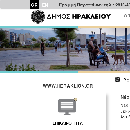
GR
EN
Γραμμή Παραπόνων τηλ : 2813-4
Ο 
Αρ
WWW.HERAKLION.GR
Νέο
Νέο 
ξεκι
Αντι
ΕΠΙΚΑΙΡΟΤΗΤΑ