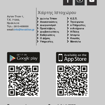
Χάρτης Ιστοχώρου
Αγίου Τίτου 1,
Δελτία Τύπου
Κ.Ε.Π.
Τ.Κ. 71202,
Ανακοινώσεις
Τηλέφωνα
Ηράκλειο
Διαγωνισμοί
e-Υπηρεσίες
Τηλ.: 2813-409000
Προσλήψεις
e-Αιτήματα
email:
info@heraklion.gr
Διαβουλεύσεις
Η Πόλη
Εκδηλώσεις
Ιστορία
Ο Δήμος
Κνωσός
Υπηρεσίες
Μουσεία