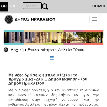
GR
EN
ΕΙΣΟΔΟΣ
ΕΠΙΚΑΙΡΟΤΗΤΑ
Toggle
navigati
Δελτία
Τύπου
Αρχείο
Αρχική
Επικαιρότητα
Δελτία Τύπου
ΔΗΜΟΤΗΣ
ΕΠΙΣΚΕΠΤΗΣ
Με νέες δράσεις εμπλουτίζεται το
πρόγραμμα «Διά… Δήμου Μάθηση» του
Δήμου Ηρακλείου
ΗΡΑΚΛΕΙΟ
ΓΙΑ...
Με δύο νέες δράσεις για την ανάπτυξη κοινωνικών
και συναισθηματικών δεξιοτήτων και για την
εκπαίδευση στην τεχνητή νοημοσύνη και την
κυβερνοασφάλεια, εμπλουτίζεται το πρόγραμμα