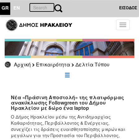
GR
EN
ΕΙΣΟΔΟΣ
ΕΠΙΚΑΙΡΟΤΗΤΑ
Toggle
navigati
Δελτία
Τύπου
Αρχείο
Αρχική
Επικαιρότητα
Δελτία Τύπου
ΔΗΜΟΤΗΣ
ΕΠΙΣΚΕΠΤΗΣ
Νέα «Πράσινη Αποστολή» της πλατφόρμας
ανακύκλωσης Followgreen του Δήμου
Ηρακλείου με δώρο ένα laptop
ΗΡΑΚΛΕΙΟ
ΓΙΑ...
Ο Δήμος Ηρακλείου μέσω της Αντιδημαρχίας
Καθαριότητας, Περιβάλλοντος & Ενέργειας,
συνεχίζει τις δράσεις ευαισθητοποίησης μικρών και
μεγάλων για την Προστασία του Περιβάλλοντος,