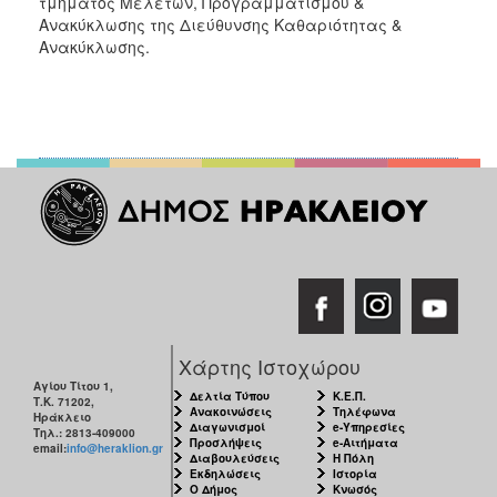
τμήματος Μελετών, Προγραμματισμού &
Ανακύκλωσης της Διεύθυνσης Καθαριότητας &
Ανακύκλωσης.
Χάρτης Ιστοχώρου
Αγίου Τίτου 1,
Δελτία Τύπου
Κ.Ε.Π.
Τ.Κ. 71202,
Ανακοινώσεις
Τηλέφωνα
Ηράκλειο
Διαγωνισμοί
e-Υπηρεσίες
Τηλ.: 2813-409000
Προσλήψεις
e-Αιτήματα
email:
info@heraklion.gr
Διαβουλεύσεις
Η Πόλη
Εκδηλώσεις
Ιστορία
Ο Δήμος
Κνωσός