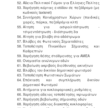
Άδεια Πολιτικού Γάμου για Έλληνες Πολίτες
Χορήγηση κάρτας εισόδου σε πεζόδρομο (με
κωδικούς taxisnet)
Συντήρηση Κοινόχρηστων Χώρων (παιδικές
χαρές, πάρκα, πεζοδρόμια κλπ)
Αίτηση για ασφαλτόστρωση -
τσιμεντόστρωση - διάστρωση 3α
Αίτηση για βλάβη στο οδόστρωμα
Βλάβες σε Φωτεινούς Σηματοδότες
Τοποθέτηση Πινακίδων Σήμανσης και
Καθρεπτών
Χορήγηση θέσης στάθμευσης για ΑMΕΑ
Ονομασία ανώνυμων οδών
Βεβαίωση ακριβούς διεύθυνσης ακινήτων
Βλάβες του δικτύου δημοτικού φωτισμού
Τοποθέτηση Φωτιστικών Σωμάτων
Επέκταση και συμπλήρωση δικτύου
Δημοτικού Φωτισμού
Αιτήματα για κυκλοφοριακές ρυθμίσεις
Χορήγηση άδειας τοποθέτησης ικριωμάτων
Χορήγηση βεβαίωσης σήμανσης οδών
Χορήγηση άδειας διακοπής κυκλοφορίας