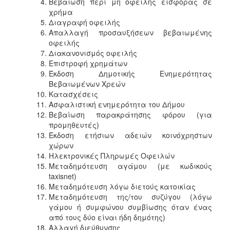
Βεβαίωση περί μη οφειλής εισφοράς σε
χρήμα
Διαγραφή οφειλής
Απαλλαγή προσαυξήσεων βεβαιωμένης
οφειλής
Διακανονισμός οφειλής
Επιστροφή χρημάτων
Έκδοση Δημοτικής Ενημερότητας
Βεβαιωμένων Χρεών
Κατασχέσεις
Ασφαλιστική ενημερότητα του Δήμου
Βεβαίωση παρακράτησης φόρου (για
προμηθευτές)
Έκδοση ετήσιων αδειών κοινόχρηστων
χώρων
Ηλεκτρονικές Πληρωμές Οφειλών
Μεταδημότευση αγάμου (με κωδικούς
taxisnet)
Μεταδημότευση λόγω διετούς κατοικίας
Μεταδημότευση της/του συζύγου (λόγω
γάμου ή συμφώνου συμβίωσης όταν ένας
από τους δύο είναι ήδη δημότης)
Αλλαγή διεύθυνσης