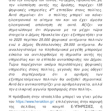
την υλοποίηση αυτής της δράσης, παρέχει 135
ου
ψηφιακές υπηρεσίες 4
επιπέδου στους πολίτες.
Αυτό σημαίνει ότι ο πολίτης μπορεί να κάνει
ηλεκτρονικά το αίτημα του και να έχει άμεσα
ηλεκτρονική απάντηση σε αυτό. Αξίζει να
σημειώσουμε ότι σύμφωνα με τα μέχρι τώρα
στοιχεία ο Δήμος Ηρακλείου έχει εξυπηρετήσει για
το 2025 περίπου 25.000 ψηφιακά αιτήματα πολιτών
ενώ ο Δήμος Θεσσαλονίκης 29.000 αιτήματα. Αν
αναλογιστούμε τα πληθυσμιακά μεγέθη μπορούμε
εύκολα να αντιληφθούμε τη σημασία αυτής της
υπηρεσίας και το επίπεδο ανταπόκρισης του Δήμου.
Τώρα παρέχονται ακόμα περισσότερες ψηφιακές
υπηρεσίες στους πολίτες, γεγονός που μας οδηγεί
στο συμπέρασμα ότι ο αριθμός των
εξυπηρετούμενων πολιτών θα αυξηθεί σημαντικά.
Αυτό δεν αντικατοπτρίζει μια αριθμολαγνεία, αλλά
την ειλικρινή αγωνία προσφοράς στον πολίτη».
Η πρόσβαση στην ιστοσελίδα μπορεί να γίνει μέσω
του
https://www.heraklion.gr/
επιλέγοντας στην κορυφή
της σελίδας το κουμπί E-ΥΠΗΡΕΣΙΕΣ, ή