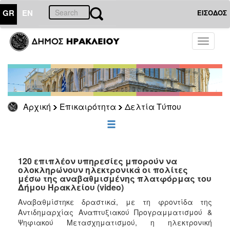
GR
EN
ΕΙΣΟΔΟΣ
ΕΠΙΚΑΙΡΟΤΗΤΑ
Toggle
navigati
Δελτία
Τύπου
Αρχείο
Αρχική
Επικαιρότητα
Δελτία Τύπου
ΔΗΜΟΤΗΣ
ΕΠΙΣΚΕΠΤΗΣ
120 επιπλέον υπηρεσίες μπορούν να
ολοκληρώνουν ηλεκτρονικά οι πολίτες
μέσω της αναβαθμισμένης πλατφόρμας του
ΗΡΑΚΛΕΙΟ
Δήμου Ηρακλείου (video)
ΓΙΑ...
Αναβαθμίστηκε δραστικά, με τη φροντίδα της
Αντιδημαρχίας Αναπτυξιακού Προγραμματισμού &
Ψηφιακού Μετασχηματισμού, η ηλεκτρονική