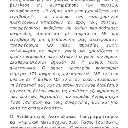
βελτίωση της εξυπηρέτησης των πολιτών,
αναφέροντας:
«Ο Δήμος μας εκσυγχρονίζεται και
αναβαθμίζει το επίπεδο των παρεχόμενων
ηλεκτρονικών υπηρεσιών του προς τους πολίτες,
προσφέροντας πρόσβαση σε ακόμη περισσότερες
υπηρεσίες, άμεσα και με ασφάλεια. Με την
αναβάθμιση της ηλεκτρονικής μας πλατφόρμας,
προσφέρουμε 120 νέες υπηρεσίες χωρίς
ταλαιπωρία σε ουρές, χωρίς να χρειάζεται η
φυσική παρουσία των πολιτών στα γκισέ του Δήμου.
ο
Διαπεραιώνονται δηλαδή σε 4
βαθμό, 100%
ηλεκτρονικά. Ο Δήμος Ηρακλείου προσφέρει
σήμερα 170 υπηρεσίες ηλεκτρονικά, 135 εκ των
ο
οποίων σε 4
βαθμό. Με αυτό τον τρόπο υλοποιούμε
τη δέσμευσή μας και αξιοποιώντας κάθε διαθέσιμο
εργαλείο, βελτιώνουμε τις συνθήκες εξυπηρέτησης
των πολιτών. Ευχαριστώ τον αρμόδιο Αντιδήμαρχο
Τάσο Τσατσάκη και τους συνεργάτες μας και για
αυτά τα αποτελέσματα».
Ο Αντιδήμαρχος Αναπτυξιακού Προγραμματισμού
και Ψηφιακού Μετασχηματισμού Τάσος Τσατσάκης
από την πλευρά του τόνισε:
«Ο Δήμος Ηρακλείου, με