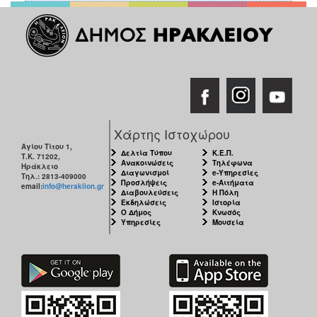
Χάρτης Ιστοχώρου
Αγίου Τίτου 1,
Δελτία Τύπου
Κ.Ε.Π.
Τ.Κ. 71202,
Ανακοινώσεις
Τηλέφωνα
Ηράκλειο
Διαγωνισμοί
e-Υπηρεσίες
Τηλ.: 2813-409000
Προσλήψεις
e-Αιτήματα
email:
info@heraklion.gr
Διαβουλεύσεις
Η Πόλη
Εκδηλώσεις
Ιστορία
Ο Δήμος
Κνωσός
Υπηρεσίες
Μουσεία