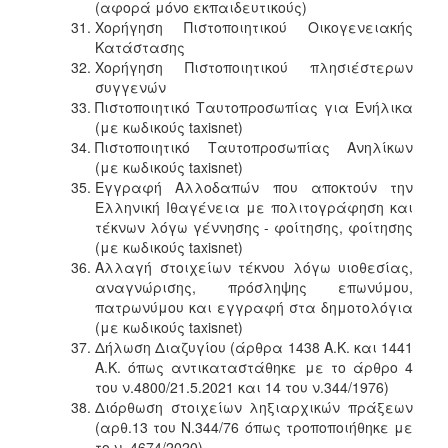
(αφορά μόνο εκπαιδευτικούς)
Χορήγηση Πιστοποιητικού Οικογενειακής
Κατάστασης
Χορήγηση Πιστοποιητικoύ πλησιέστερων
συγγενών
Πιστοποιητικό Ταυτοπροσωπίας για Ενήλικα
(με κωδικούς taxisnet)
Πιστοποιητικό Ταυτοπροσωπίας Ανηλίκων
(με κωδικούς taxisnet)
Εγγραφή Αλλοδαπών που αποκτούν την
Ελληνική Ιθαγένεια με πολιτογράφηση και
τέκνων λόγω γέννησης - φοίτησης, φοίτησης
(με κωδικούς taxisnet)
Αλλαγή στοιχείων τέκνου λόγω υιοθεσίας,
αναγνώρισης, πρόσληψης επωνύμου,
πατρωνύμου και εγγραφή στα δημοτολόγια
(με κωδικούς taxisnet)
Δήλωση Διαζυγίου (άρθρα 1438 Α.Κ. και 1441
Α.Κ. όπως αντικαταστάθηκε με το άρθρο 4
του ν.4800/21.5.2021 και 14 του ν.344/1976)
Διόρθωση στοιχείων ληξιαρχικών πράξεων
(αρθ.13 του Ν.344/76 όπως τροποποιήθηκε με
το ν. 4674/2020)