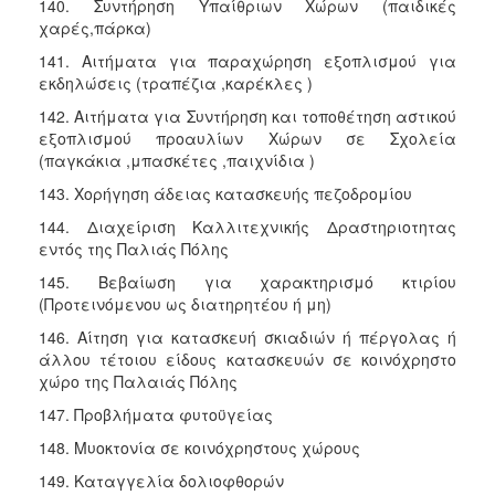
140. Συντήρηση Υπαίθριων Χώρων (παιδικές
χαρές,πάρκα)
141. Αιτήματα για παραχώρηση εξοπλισμού για
εκδηλώσεις (τραπέζια ,καρέκλες )
142. Αιτήματα για Συντήρηση και τοποθέτηση αστικού
εξοπλισμού προαυλίων Χώρων σε Σχολεία
(παγκάκια ,μπασκέτες ,παιχνίδια )
143. Χορήγηση άδειας κατασκευής πεζοδρομίου
144. Διαχείριση Καλλιτεχνικής Δραστηριοτητας
εντός της Παλιάς Πόλης
145. Βεβαίωση για χαρακτηρισμό κτιρίου
(Προτεινόμενου ως διατηρητέου ή μη)
146. Αίτηση για κατασκευή σκιαδιών ή πέργολας ή
άλλου τέτοιου είδους κατασκευών σε κοινόχρηστο
χώρο της Παλαιάς Πόλης
147. Προβλήματα φυτοϋγείας
148. Μυοκτονία σε κοινόχρηστους χώρους
149. Καταγγελία δολιοφθορών