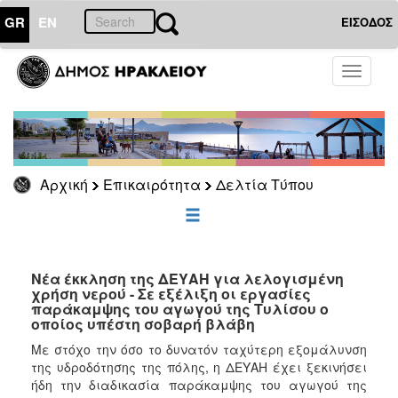
GR
EN
ΕΙΣΟΔΟΣ
ΕΠΙΚΑΙΡΟΤΗΤΑ
Toggle
navigati
Δελτία
Τύπου
Αρχείο
Αρχική
Επικαιρότητα
Δελτία Τύπου
ΔΗΜΟΤΗΣ
ΕΠΙΣΚΕΠΤΗΣ
Νέα έκκληση της ΔΕΥΑΗ για λελογισμένη
χρήση νερού - Σε εξέλιξη οι εργασίες
παράκαμψης του αγωγού της Τυλίσου ο
ΗΡΑΚΛΕΙΟ
οποίος υπέστη σοβαρή βλάβη
ΓΙΑ...
Με στόχο την όσο το δυνατόν ταχύτερη εξομάλυνση
της υδροδότησης της πόλης, η ΔΕΥΑΗ έχει ξεκινήσει
ήδη την διαδικασία παράκαμψης του αγωγού της