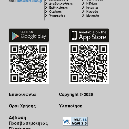
email:
info@heraklion.gr
Διαβουλεύσεις
Η Πόλη
Εκδηλώσεις
Ιστορία
Ο Δήμος
Κνωσός
Υπηρεσίες
Μουσεία
Επικοινωνία
Copyright © 2026
Όροι Χρήσης
Υλοποίηση
Δήλωση
Προσβασιμότητας
Πλοήγηση