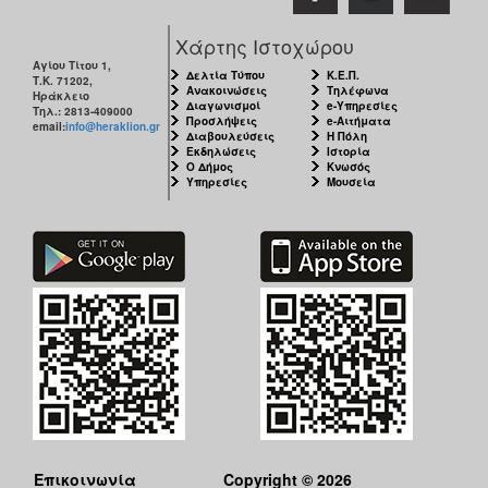
Χάρτης Ιστοχώρου
Αγίου Τίτου 1,
Δελτία Τύπου
Κ.Ε.Π.
Τ.Κ. 71202,
Ανακοινώσεις
Τηλέφωνα
Ηράκλειο
Διαγωνισμοί
e-Υπηρεσίες
Τηλ.: 2813-409000
Προσλήψεις
e-Αιτήματα
email:
info@heraklion.gr
Διαβουλεύσεις
Η Πόλη
Εκδηλώσεις
Ιστορία
Ο Δήμος
Κνωσός
Υπηρεσίες
Μουσεία
Επικοινωνία
Copyright © 2026