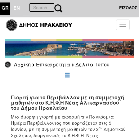
GR
EN
ΕΙΣΟΔΟΣ
ΕΠΙΚΑΙΡΟΤΗΤΑ
Toggle
navigati
Δελτία
Τύπου
Αρχείο
Αρχική
Επικαιρότητα
Δελτία Τύπου
ΔΗΜΟΤΗΣ
ΕΠΙΣΚΕΠΤΗΣ
Γιορτή για το Περιβάλλον με τη συμμετοχή
μαθητών στο Κ.Η.Φ.Η Νέας Αλικαρνασσού
του Δήμου Ηρακλείου
ΗΡΑΚΛΕΙΟ
ΓΙΑ...
Μια όμορφη γιορτή με αφορμή την Παγκόσμια
Ημέρα Περιβάλλοντος που εορτάζεται στις 5
ου
Ιουνίου, με τη συμμετοχή μαθητών του 2
Δημοτικού
Σχολείου, διοργάνωσε το Κ.Η.Φ.Η Νέας