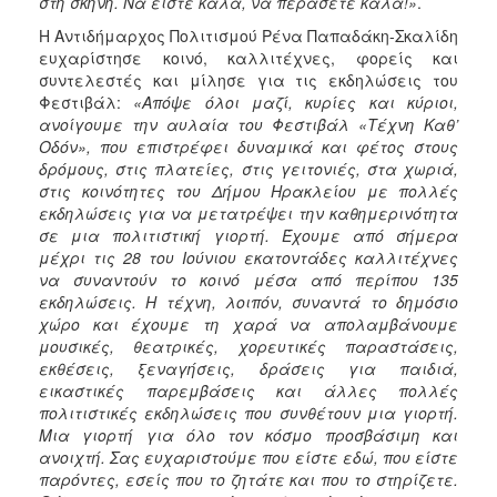
στη σκηνή. Να είστε καλά, να περάσετε καλά!»
.
Η Αντιδήμαρχος Πολιτισμού Ρένα Παπαδάκη-Σκαλίδη
ευχαρίστησε κοινό, καλλιτέχνες, φορείς και
συντελεστές και μίλησε για τις εκδηλώσεις του
Φεστιβάλ:
«Απόψε όλοι μαζί, κυρίες και κύριοι,
ανοίγουμε την αυλαία του Φεστιβάλ «Τέχνη Καθ’
Οδόν», που επιστρέφει δυναμικά και φέτος στους
δρόμους, στις πλατείες, στις γειτονιές, στα χωριά,
στις κοινότητες του Δήμου Ηρακλείου με πολλές
εκδηλώσεις για να μετατρέψει την καθημερινότητα
σε μια πολιτιστική γιορτή. Έχουμε από σήμερα
μέχρι τις 28 του Ιούνιου εκατοντάδες καλλιτέχνες
να συναντούν το κοινό μέσα από περίπου 135
εκδηλώσεις. Η τέχνη, λοιπόν, συναντά το δημόσιο
χώρο και έχουμε τη χαρά να απολαμβάνουμε
μουσικές, θεατρικές, χορευτικές παραστάσεις,
εκθέσεις, ξεναγήσεις, δράσεις για παιδιά,
εικαστικές παρεμβάσεις και άλλες πολλές
πολιτιστικές εκδηλώσεις που συνθέτουν μια γιορτή.
Μια γιορτή για όλο τον κόσμο προσβάσιμη και
ανοιχτή. Σας ευχαριστούμε που είστε εδώ, που είστε
παρόντες, εσείς που το ζητάτε και που το στηρίζετε.