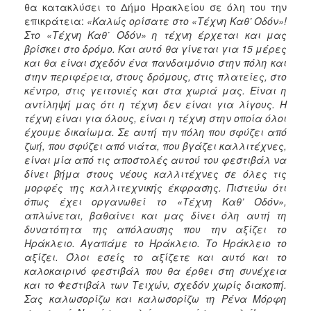
θα κατακλύσει το Δήμο Ηρακλείου σε όλη του την
επικράτεια:
«Καλώς ορίσατε στο «Τέχνη Καθ’ Οδόν»!
Στο «Τέχνη Καθ΄ Οδόν» η τέχνη έρχεται και μας
βρίσκει στο δρόμο. Και αυτό θα γίνεται για 15 μέρες
και θα είναι σχεδόν ένα πανδαιμόνιο στην πόλη και
στην περιφέρεια, στους δρόμους, στις πλατείες, στο
κέντρο, στις γειτονιές και στα χωριά μας. Είναι η
αντίληψή μας ότι η τέχνη δεν είναι για λίγους. Η
τέχνη είναι για όλους, είναι η τέχνη στην οποία όλοι
έχουμε δικαίωμα. Σε αυτή την πόλη που σφύζει από
ζωή, που σφύζει από νιάτα, που βγάζει καλλιτέχνες,
είναι μία από τις αποστολές αυτού του φεστιβάλ να
δίνει βήμα στους νέους καλλιτέχνες σε όλες τις
μορφές της καλλιτεχνικής έκφρασης. Πιστεύω ότι
όπως έχει οργανωθεί το «Τέχνη Καθ’ Οδόν»,
απλώνεται, βαθαίνει και μας δίνει όλη αυτή τη
δυνατότητα της απόλαυσης που την αξίζει το
Ηράκλειο. Αγαπάμε το Ηράκλειο. Το Ηράκλειο το
αξίζει. Όλοι εσείς το αξίζετε και αυτό και το
καλοκαιρινό φεστιβάλ που θα έρθει στη συνέχεια
και το Φεστιβάλ των Τειχών, σχεδόν χωρίς διακοπή.
Σας καλωσορίζω και καλωσορίζω τη Ρένα Μόρφη