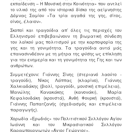
εκπαίδευση – Η Μουσική στην Κοινότητα» που αντλεί
το υλικό της από τον ιστορικό δίσκο της αείμνηστης
Δόμνας Σαμίου «Τα τρία αγαθά της γης, σίτος,
οίνος, έλαιον».
Σκοποί και τραγούδια απ’ όλες τις περιοχές του
Ελληνισμού επιβεβαιώνουν τη βιωματική σύνδεση
του λαϊκού μας πολιτισμού με την καρποφορία της
γης και τη γονιμότητα. Τα τραγούδια αυτά μάς
επανασυνδέουν με τη μήτρα της φύσης ως επίκληση
για την ευημερία και τη γονιμότητα της Γης και των
ανθρώπων.
Συμμετέχουν: Γιάννης Σίνης (στεριανό λαούτο -
τραγούδι), Νίκος Λάππας (κλαρίνο), Γιάννης
Χαλκιαδάκης (βιολί, τραγούδι, μουσική επιμέλεια),
Μανώλης Κανακάκης (κανονάκι), Μαρία
Κεφαλουδάκη (κρουστά), Ανθή Φουρκή (κρουστά),
Γιάννης Παπατζανής (σχεδιασμός και επιμέλεια
παραγωγής).
Χορωδία «Ερωδιός» του Πολιτιστικού Συλλόγου Αγίου
Ιωάννη και του Μικρασιατικού Συλλόγου
Καραμπουρνιωτών «Άγιος Γεώργιος».