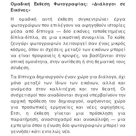
Ομαδική Έκθεση Φωτογραφίας: «Διάλογοι σε
Εικόνες»
Η ομαδική αυτή έκθεση συγκεντρώνει έργα
φωτογράφων που επιλέγουν να αφηγηθούν ιστορίες
μέσα από δίπτυχα — δύο εικόνες τοποθετημένες
δίπλα-δίπλα, σε μια εικαστική συνομιλία. Το κάθε
ζευγάρι φωτογραφιών λειτουργεί σαν ένας μικρός
κόσμος, όπου οι σχέσεις μεταξύ των εικόνων μπορεί
να είναι προφανείς ή κρυφές, να βασίζονται στην
οπτική ομοιότητα, στην αντίθεση ή στη θεματική τους
σύνδεση.
Τα δίπτυχα δημιουργούν έναν χώρο για διάλογο, όχι
μόνο μεταξύ των ίδιων των εικόνων, αλλά και
ανάμεσα στον καλλιτέχνη και τον θεατή. Οι
συσχετισμοί που αναδύονται συχνά υπερβαίνουν την
αρχική πρόθεση του δημιουργού, αφήνοντας χώρο
για προσωπικές ερμηνείες και νέες αφηγήσεις.
Έτσι, η έκθεση γίνεται μια πρόσκληση για
παρατήρηση, αναστοχασμό και ανακάλυψη — μια
εμπειρία όπου η ένωση δύο φωτογραφιών μπορεί να
γεννήσει κάτι εντελώς νέο.