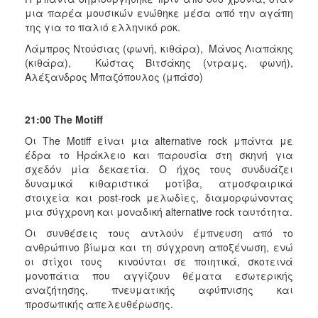
μια παρέα μουσικών ενώθηκε μέσα από την αγάπη
της για το παλιό ελληνικό ροκ.
Λάμπρος Ντούσιας (φωνή, κιθάρα), Μάνος Λιαπάκης
(κιθάρα), Κώστας Βιτσάκης (ντραμς, φωνή),
Αλέξανδρος Μπαζόπουλος (μπάσο)
21:00
The
Motiff
Οι The Motiff είναι μια alternative rock μπάντα με
έδρα το Ηράκλειο και παρουσία στη σκηνή για
σχεδόν μία δεκαετία. Ο ήχος τους συνδυάζει
δυναμικά κιθαριστικά μοτίβα, ατμοσφαιρικά
στοιχεία και post‐rock μελωδίες, διαμορφώνοντας
μια σύγχρονη και μοναδική alternative rock ταυτότητα.
Οι συνθέσεις τους αντλούν έμπνευση από το
ανθρώπινο βίωμα και τη σύγχρονη αποξένωση, ενώ
οι στίχοι τους κινούνται σε ποιητικά, σκοτεινά
μονοπάτια που αγγίζουν θέματα εσωτερικής
αναζήτησης, πνευματικής αφύπνισης και
προσωπικής απελευθέρωσης.