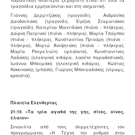
τραγούδια ερμηνεύονται και στη νοηματική.
Γιάννης Δερμιτζάκης (τραγούδι), Ανδρονίκη
Δανδουλάκη (τραγούδι), Ειρήνη Σταματάκου
(τραγούδι), Κατερίνα Μαντιδάκη (πιάνο - πλήκτρα),
Δάφνη Πατρινού (πιάνο - πλήκτρα), Μαρία Τσάμπου
(πιάνο - πλήκτρα), Κωνσταντίνα Πρινάρη (πιάνο -
πλήκτρα), Μυρτώ Ανυψητάκη (πιάνο - πλήκτρα),
Μαρία Ρουμελιώτη (φλάουτο), Κωνσταντίνος
Λαδάκης (ηλεκτρική κιθάρα, λαούτο παραδοσιακό),
Ιωάννα Μπουμάκη (ηλεκτρική κιθάρα), Κώστας
Κοκκινάκης (μπάσο), Γιώργος Μπουγαδάκης (ντραμς,
κρουστά).
Πλατεία Ελευθερίας
21:15 «
T
α τρία αγαθά της γης, σίτος, οίνος,
έλαιον»
Συναυλία από τους συμμετέχοντες του
προγράμματος «Η Τέχνη του ρυθμού στην