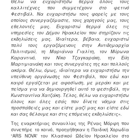
Θέλω να ευχαριστήσω θερμά όλους τους
καλλιτέχνες που συμμετέχουν στο φετινό
Φεστιβάλ. Να ευχαριστήσω τους φορείς με τους
οποίους συνεργαζόμαστε, τους χορηγούς μας, τους
εθελοντές μας. Ευχαριστώ θερμά όλες τις
υπηρεσίες του Δήμου Ηρακλείου που στηρίζουν τις
εκδηλώσεις μας. Ιδιαίτερα, βέβαια, ευχαριστώ
πολύ τους εργαζόμενους στην Αντιδημαρχία
Πολιτισμού, τη Μαριάννα Γιαλίτη, τον Μύρωνα
Καραντινό, τον Νίκο Τζαγκαράκη, την Εύη
Μαρτιμιανάκη και τους συνεργάτες της και πολλούς
ακόμα. Θέλω, όμως, ιδιαίτερα να ευχαριστήσω την
υπεύθυνη οργάνωσης του Φεστιβάλ, που εδώ και
καιρό εργάζεται με αφοσίωση, με μεράκι και με
πείσμα για να δημιουργηθεί αυτό το φεστιβάλ, την
Κωνσταντίνα Χατζάκη. Τέλος, θέλω να ευχαριστήσω
όλους και όλες εσάς που δίνετε νόημα στις
προσπάθειές μας και είστε μαζί μας και είστε εδώ
και σας θέλουμε και στις επόμενες εκδηλώσεις».
Της εναρκτήριας συναυλίας της Ρένας Μόρφη που
συνεπήρε το κοινό, προηγήθηκαν η Παιδική Χορωδία
“ARS NOVA” του Κλασικού Ωδείου Ηρακλείου στο