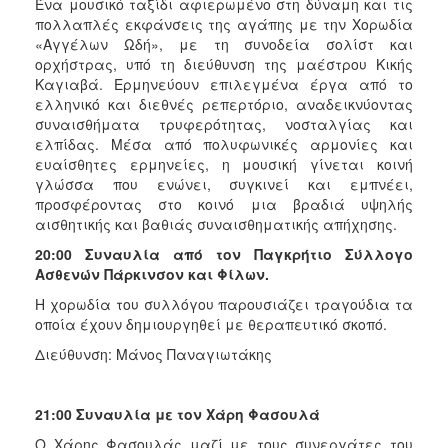
Ένα μουσικό ταξίδι αφιερωμένο στη δύναμη και τις
πολλαπλές εκφάνσεις της αγάπης με την Χορωδία
«Αγγέλων Ωδή», με τη συνοδεία σολίστ και
ορχήστρας, υπό τη διεύθυνση της μαέστρου Κικής
Καγιαβά. Ερμηνεύουν επιλεγμένα έργα από το
ελληνικό και διεθνές ρεπερτόριο, αναδεικνύοντας
συναισθήματα τρυφερότητας, νοσταλγίας και
ελπίδας. Μέσα από πολυφωνικές αρμονίες και
ευαίσθητες ερμηνείες, η μουσική γίνεται κοινή
γλώσσα που ενώνει, συγκινεί και εμπνέει,
προσφέροντας στο κοινό μια βραδιά υψηλής
αισθητικής και βαθιάς συναισθηματικής απήχησης.
20:00 Συναυλία από τον Παγκρήτιο Σύλλογο
Ασθενών Πάρκινσον και Φίλων.
Η χορωδία του συλλόγου παρουσιάζει τραγούδια τα
οποία έχουν δημιουργηθεί με θεραπευτικό σκοπό.
Διεύθυνση: Μάνος Παναγιωτάκης
21:00 Συναυλία με τον Χάρη Φασουλά
Ο Χάρης Φασουλάς μαζί με τους συνεργάτες του