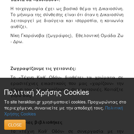
Η τοιχογραφία έχει ως βασικό θέμα τη Δικαιοσύνη.
Το μήνυμα της σύνθεσης είναι ότι όταν η Δικαιοσύνη
λειτουργεί με διαύγεια και ισορροπία, η κοινωνία
ανθίζει.
Νίκη Γκοράνοβα (ζωγράφος), Εθελοντική Ομάδα Ζω
- Δρω.
Ζωγραφίζουμε τις γειτονιές:
Το «Τέχνη Καθ’ Οδόν» διαθέτει τα χρώματα σε
ερασιτέχνες εικαστικούς που μας «χαρίζουν» την
τέχνη τους, ζωγραφίζοντας στις γειτονιές. Κοιτάξτε
Πολιτική Χρήσης Cookies
γύρω σας!
Το site heraklion.gr χρησιμοποιεί cookies. Προχωρώντας στο
περιεχόμενο, συναινείτε με την αποδοχή τους.
Πολιτική
Χρήσης Cookies
Υπαίθριες βιβλιοθήκες
CLOSE
Το «Τέχνη Καθ΄ Οδόν» σε συνεργασία με την