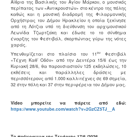
Αίθριο της Βασιλικής του Αγίου Μάρκου, ο μουσικός
περίπατος των «Αντικρουστών» στο κέντρο της πόλης
καθώς και η μουσική διαδρομή της Φιλαρμονικής
Ορχήστρας του Δήμου Ηρακλείου η οποία ξεκίνησε
από τη Λότζια υπό τη διεύθυνση του αρχιμουσικού
Λεωνίδα Τζωρτζάκη και έδωσε το το σύνθημα
έναρξης του Φεστιβάλ, σκορπώντας γύρω της νότες
χαράς.
ου
Υπενθυμίζεται στο πλαίσιο του 11
Φεστιβάλ
«Τέχνη Καθ’ Οδόν» από την Δευτέρα 15/6 έως την
Κυριακή 28/6, θα παρουσιαστούν 125 εκδηλώσεις, 10
εκθέσεις και παράλληλες δράσεις με
περισσότερους από 1.000 καλλιτέχνες σε 69 σημεία,
32 στην πόλη και 37 στην περιφέρεια του Δήμου μας.
Video
μπορείτε να πάρετε από εδώ:
https://www.youtube.com/watch?v=2GzCZ5TJ__A
Το πρόγραμμα της Τετάρτης 17/6 /2026