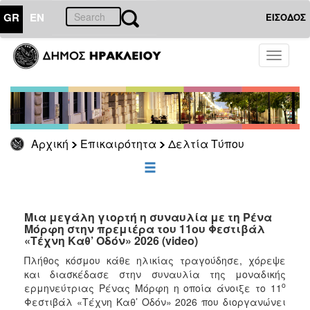
GR
EN
ΕΙΣΟΔΟΣ
ΕΠΙΚΑΙΡΟΤΗΤΑ
Toggle
navigati
Δελτία
Τύπου
Αρχείο
Αρχική
Επικαιρότητα
Δελτία Τύπου
ΔΗΜΟΤΗΣ
ΕΠΙΣΚΕΠΤΗΣ
Μια μεγάλη γιορτή η συναυλία με τη Ρένα
Μόρφη στην πρεμιέρα του 11ου Φεστιβάλ
«Τέχνη Καθ’ Οδόν» 2026 (video)
ΗΡΑΚΛΕΙΟ
ΓΙΑ...
Πλήθος κόσμου κάθε ηλικίας τραγούδησε, χόρεψε
και διασκέδασε στην συναυλία της μοναδικής
ο
ερμηνεύτριας Ρένας Μόρφη η οποία άνοιξε το 11
Φεστιβάλ «Τέχνη Καθ’ Οδόν» 2026 που διοργανώνει