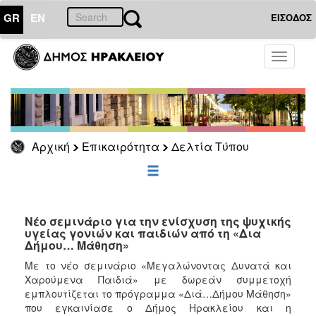
GR
EN
ΕΙΣΟΔΟΣ
ΕΠΙΚΑΙΡΟΤΗΤΑ
Toggle
navigati
Δελτία
Τύπου
Αρχείο
Αρχική
Επικαιρότητα
Δελτία Τύπου
ΔΗΜΟΤΗΣ
ΕΠΙΣΚΕΠΤΗΣ
Νέο σεμινάριο για την ενίσχυση της ψυχικής
υγείας γονιών και παιδιών από τη «Δια
Δήμου… Μάθηση»
ΗΡΑΚΛΕΙΟ
ΓΙΑ...
Με το νέο σεμινάριο «Μεγαλώνοντας Δυνατά και
Χαρούμενα Παιδιά» με δωρεάν συμμετοχή
εμπλουτίζεται το πρόγραμμα «Διά…Δήμου Μάθηση»
που εγκαινίασε ο Δήμος Ηρακλείου και η