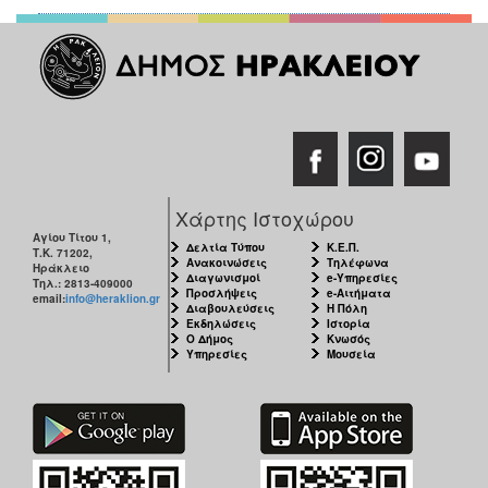
Χάρτης Ιστοχώρου
Αγίου Τίτου 1,
Δελτία Τύπου
Κ.Ε.Π.
Τ.Κ. 71202,
Ανακοινώσεις
Τηλέφωνα
Ηράκλειο
Διαγωνισμοί
e-Υπηρεσίες
Τηλ.: 2813-409000
Προσλήψεις
e-Αιτήματα
email:
info@heraklion.gr
Διαβουλεύσεις
Η Πόλη
Εκδηλώσεις
Ιστορία
Ο Δήμος
Κνωσός
Υπηρεσίες
Μουσεία