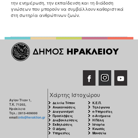
την ενημέρωση, την εκπαίδευση και τη διάδοση
γνώσεων που μπορούν να συμβάλλουν καθοριστικά
στη σωτηρία ανθρώπινων ζωών.
Χάρτης Ιστοχώρου
Αγίου Τίτου 1,
Δελτία Τύπου
Κ.Ε.Π.
Τ.Κ. 71202,
Ανακοινώσεις
Τηλέφωνα
Ηράκλειο
Διαγωνισμοί
e-Υπηρεσίες
Τηλ.: 2813-409000
Προσλήψεις
e-Αιτήματα
email:
info@heraklion.gr
Διαβουλεύσεις
Η Πόλη
Εκδηλώσεις
Ιστορία
Ο Δήμος
Κνωσός
Υπηρεσίες
Μουσεία