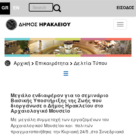
GR
EN
ΕΙΣΟΔΟΣ
ΕΠΙΚΑΙΡΟΤΗΤΑ
Toggle
navigati
Δελτία
Τύπου
Αρχείο
Αρχική
Επικαιρότητα
Δελτία Τύπου
ΔΗΜΟΤΗΣ
ΕΠΙΣΚΕΠΤΗΣ
Μεγάλο ενδιαφέρον για το σεμινάριο
Βασικής Υποστήριξης της Ζωής που
διοργάνωσε ο Δήμος Ηρακλείου στο
ΗΡΑΚΛΕΙΟ
Αρχαιολογικό Μουσείο
ΓΙΑ...
Με μεγάλη συμμετοχή των εργαζομένων του
Αρχαιολογικού Μουσείου και πολιτών
πραγματοποιήθηκε την Κυριακή 24/5 ,στο Συνεδριακό