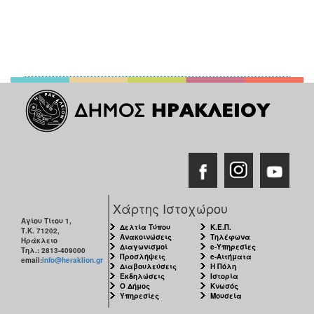
Χάρτης Ιστοχώρου
Αγίου Τίτου 1,
Δελτία Τύπου
Κ.Ε.Π.
Τ.Κ. 71202,
Ανακοινώσεις
Τηλέφωνα
Ηράκλειο
Διαγωνισμοί
e-Υπηρεσίες
Τηλ.: 2813-409000
Προσλήψεις
e-Αιτήματα
email:
info@heraklion.gr
Διαβουλεύσεις
Η Πόλη
Εκδηλώσεις
Ιστορία
Ο Δήμος
Κνωσός
Υπηρεσίες
Μουσεία