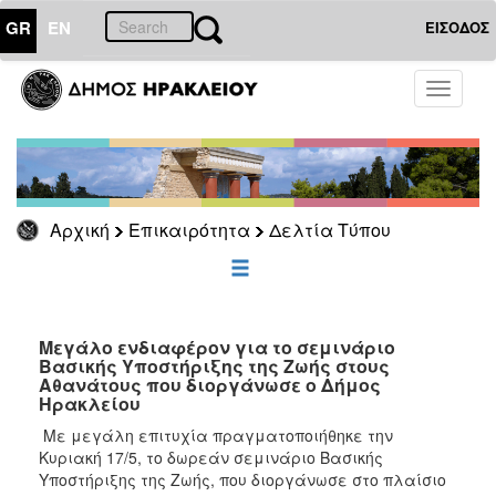
GR
EN
ΕΙΣΟΔΟΣ
ΕΠΙΚΑΙΡΟΤΗΤΑ
Toggle
navigati
Δελτία
Τύπου
Αρχείο
Αρχική
Επικαιρότητα
Δελτία Τύπου
ΔΗΜΟΤΗΣ
ΕΠΙΣΚΕΠΤΗΣ
Μεγάλο ενδιαφέρον για το σεμινάριο
Βασικής Υποστήριξης της Ζωής στους
Αθανάτους που διοργάνωσε ο Δήμος
ΗΡΑΚΛΕΙΟ
Ηρακλείου
ΓΙΑ...
Με μεγάλη επιτυχία πραγματοποιήθηκε την
Κυριακή 17/5, το δωρεάν σεμινάριο Βασικής
Υποστήριξης της Ζωής, που διοργάνωσε στο πλαίσιο