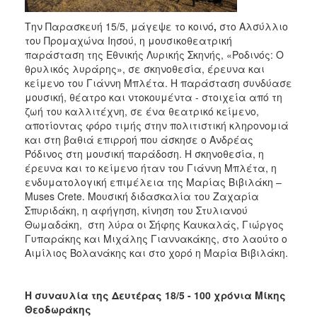
Την Παρασκευή 15/5, μάγεψε το κοινό
,
στο Αλσύλλιο
του Προμαχώνα Ιησού, η μουσικοθεατρική
παράσταση της Εθνικής Λυρικής Σκηνής, «Ροδινός: O
θρυλικός λυράρης», σε σκηνοθεσία, έρευνα και
κείμενο του Γιάννη Μπλέτα. Η παράσταση συνδύασε
μουσική, θέατρο και ντοκουμέντα - στοιχεία από τη
ζωή του καλλιτέχνη, σε ένα θεατρικό κείμενο,
αποτίοντας φόρο τιμής στην πολιτιστική κληρονομιά
και στη βαθιά επιρροή που άσκησε ο Ανδρέας
Ρόδινος στη μουσική παράδοση. Η σκηνοθεσία, η
έρευνα και το κείμενο ήταν του Γιάννη Μπλέτα, η
ενδυματολογική επιμέλεια της Μαρίας Βιβιλάκη –
Muses Crete. Μουσική διδασκαλία του Ζαχαρία
Σπυριδάκη, η αφήγηση, κίνηση του Στυλιανού
Θωμαδάκη, στη λύρα οι Σήφης Καυκαλάς, Γιώργος
Γυπαράκης και Μιχάλης Γιαννακάκης, στο λαούτο ο
Αιμίλιος Βολανάκης και στο χορό η Μαρία Βιβιλάκη.
Η συναυλία της Δευτέρας 18/5
- 100 χρόνια Μίκης
Θεοδωράκης