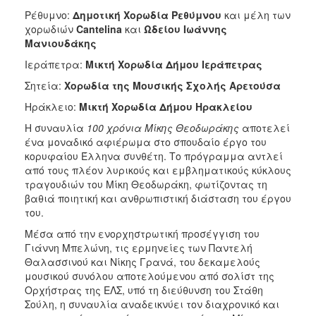
Ρέθυμνο:
Δημοτική Χορωδία Ρεθύμνου
και μέλη των
χορωδιών
Cantelina
και
Ωδείου Ιωάννης
Μανιουδάκης
Ιεράπετρα:
Μικτή Χορωδία Δήμου Ιεράπετρας
Σητεία:
Χορωδία της Μουσικής Σχολής Αρετούσα
Ηράκλειο:
Μικτή Χορωδία Δήμου Ηρακλείου
Η συναυλία
100 χρόνια Μίκης Θεοδωράκης
αποτελεί
ένα μοναδικό αφιέρωμα στο σπουδαίο έργο του
κορυφαίου Έλληνα συνθέτη. Το πρόγραμμα αντλεί
από τους πλέον λυρικούς και εμβληματικούς κύκλους
τραγουδιών του Μίκη Θεοδωράκη, φωτίζοντας τη
βαθιά ποιητική και ανθρωπιστική διάσταση του έργου
του.
Μέσα από την ενορχηστρωτική προσέγγιση του
Γιάννη Μπελώνη, τις ερμηνείες των Παντελή
Θαλασσινού και Νίκης Γρανά, του δεκαμελούς
μουσικού συνόλου αποτελούμενου από σολίστ της
Ορχήστρας της ΕΛΣ, υπό τη διεύθυνση του Στάθη
Σούλη, η συναυλία αναδεικνύει τον διαχρονικό και