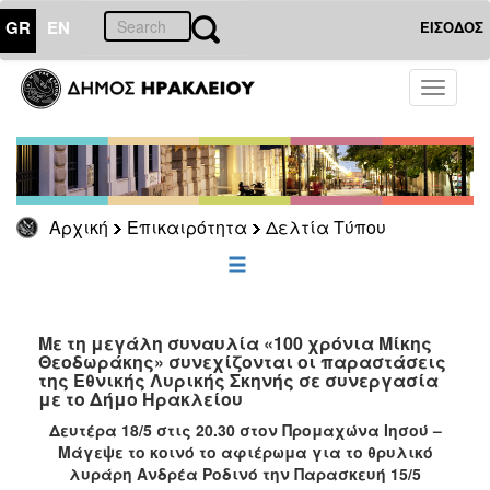
GR
EN
ΕΙΣΟΔΟΣ
ΕΠΙΚΑΙΡΟΤΗΤΑ
Toggle
navigati
Δελτία
Τύπου
Αρχείο
Αρχική
Επικαιρότητα
Δελτία Τύπου
ΔΗΜΟΤΗΣ
ΕΠΙΣΚΕΠΤΗΣ
Με τη μεγάλη συναυλία «100 χρόνια Μίκης
Θεοδωράκης» συνεχίζονται οι παραστάσεις
της Εθνικής Λυρικής Σκηνής σε συνεργασία
ΗΡΑΚΛΕΙΟ
με το Δήμο Ηρακλείου
ΓΙΑ...
Δευτέρα 18/5 στις 20.30 στον Προμαχώνα Ιησού –
Μάγεψε το κοινό το αφιέρωμα για το θρυλικό
λυράρη Ανδρέα Ροδινό την Παρασκευή 15/5