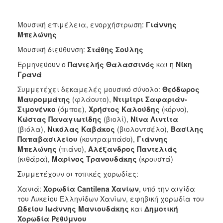
Μουσική επιμέλεια, ενορχήστρωση:
Γιάννης
Μπελώνης
Μουσική διεύθυνση:
Στάθης Σούλης
Ερμηνεύουν ο
Παντελής Θαλασσινός
και η
Νίκη
Γρανά
Συμμετέχει δεκαμελές μουσικό σύνολο:
Θεόδωρος
Μαυρομμάτης
(φλάουτο),
Ντιμίτρι Σαφαριάν-
Σιμονένκο
(όμποε),
Χρήστος Καλούδης
(κόρνο),
Κώστας Παναγιωτίδης
(βιολί),
Νίνα Λιντίτα
(βιόλα),
Νικόλας Καβάκος
(βιολοντσέλο),
Βασίλης
Παπαβασιλείου
(κοντραμπάσο),
Γιάννης
Μπελώνης
(πιάνο),
Αλέξανδρος Παντελιάς
(κιθάρα),
Μαρίνος Τρανουδάκης
(κρουστά)
Συμμετέχουν οι τοπικές χορωδίες:
Χανιά:
Χορωδία Cantilena Χανίων
, υπό την αιγίδα
του Λυκείου Ελληνίδων Χανίων, εφηβική χορωδία του
Ωδείου Ιωάννης Μανιουδάκης
και
Δημοτική
Χορωδία Ρεθύμνου