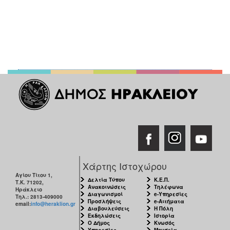
Χάρτης Ιστοχώρου
Αγίου Τίτου 1,
Δελτία Τύπου
Κ.Ε.Π.
Τ.Κ. 71202,
Ανακοινώσεις
Τηλέφωνα
Ηράκλειο
Διαγωνισμοί
e-Υπηρεσίες
Τηλ.: 2813-409000
Προσλήψεις
e-Αιτήματα
email:
info@heraklion.gr
Διαβουλεύσεις
Η Πόλη
Εκδηλώσεις
Ιστορία
Ο Δήμος
Κνωσός
Υπηρεσίες
Μουσεία