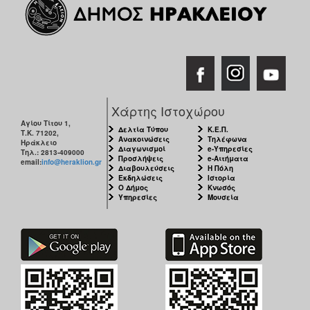
Χάρτης Ιστοχώρου
Αγίου Τίτου 1,
Δελτία Τύπου
Κ.Ε.Π.
Τ.Κ. 71202,
Ανακοινώσεις
Τηλέφωνα
Ηράκλειο
Διαγωνισμοί
e-Υπηρεσίες
Τηλ.: 2813-409000
Προσλήψεις
e-Αιτήματα
email:
info@heraklion.gr
Διαβουλεύσεις
Η Πόλη
Εκδηλώσεις
Ιστορία
Ο Δήμος
Κνωσός
Υπηρεσίες
Μουσεία