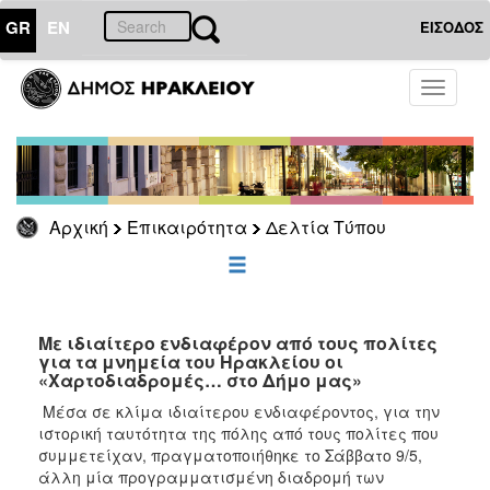
GR
EN
ΕΙΣΟΔΟΣ
ΕΠΙΚΑΙΡΟΤΗΤΑ
Toggle
navigati
Δελτία
Τύπου
Αρχείο
Αρχική
Επικαιρότητα
Δελτία Τύπου
ΔΗΜΟΤΗΣ
ΕΠΙΣΚΕΠΤΗΣ
Με ιδιαίτερο ενδιαφέρον από τους πολίτες
για τα μνημεία του Ηρακλείου οι
«Χαρτοδιαδρομές… στο Δήμο μας»
ΗΡΑΚΛΕΙΟ
ΓΙΑ...
Μέσα σε κλίμα ιδιαίτερου ενδιαφέροντος, για την
ιστορική ταυτότητα της πόλης από τους πολίτες που
συμμετείχαν, πραγματοποιήθηκε το Σάββατο 9/5,
άλλη μία προγραμματισμένη διαδρομή των