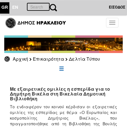
GR
EN
ΕΙΣΟΔΟΣ
ΕΠΙΚΑΙΡΟΤΗΤΑ
Toggle
navigati
Δελτία
Τύπου
Αρχείο
Αρχική
Επικαιρότητα
Δελτία Τύπου
ΔΗΜΟΤΗΣ
ΕΠΙΣΚΕΠΤΗΣ
Με εξαιρετικές ομιλίες η εσπερίδα για το
Δημήτρη Βικέλα στη Βικελαία Δημοτική
Βιβλιοθήκη
ΗΡΑΚΛΕΙΟ
ΓΙΑ...
Το ενδιαφέρον του κοινού κέρδισαν οι εξαιρετικές
ομιλίες της εσπερίδας με θέμα «Ο Ευρωπαίος και
κοσμοπολίτης Δημήτριος Βικέλας», που
πραγματοποιήθηκε από τη Βιβλιοθήκη της Βουλής