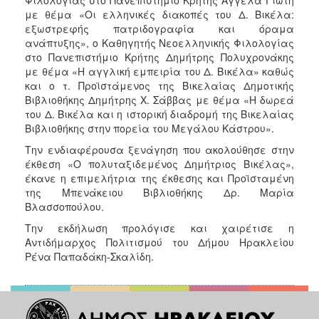
με θέμα «Οι ελληνικές διακοπές του Δ. Βικέλα:
εξωστρεφής πατριδογραφία και όραμα
ανάπτυξης», ο Καθηγητής Νεοελληνικής Φιλολογίας
στο Πανεπιστήμιο Κρήτης Δημήτρης Πολυχρονάκης
με θέμα «Η αγγλική εμπειρία του Δ. Βικέλα» καθώς
και ο τ. Προϊστάμενος της Βικελαίας Δημοτικής
Βιβλιοθήκης Δημήτρης Χ. Σάββας με θέμα «Η δωρεά
του Δ. Βικέλα και η ιστορική διαδρομή της Βικελαίας
Βιβλιοθήκης στην πορεία του Μεγάλου Κάστρου».
Την ενδιαφέρουσα ξενάγηση που ακολούθησε στην
έκθεση «Ο πολυταξιδεμένος Δημήτριος Βικέλας»,
έκανε η επιμελήτρια της έκθεσης και Προϊσταμένη
της Μπενάκειου Βιβλιοθήκης Δρ. Μαρία
Βλασσοπούλου.
Την εκδήλωση προλόγισε και χαιρέτισε η
Αντιδήμαρχος Πολιτισμού του Δήμου Ηρακλείου
Ρένα Παπαδάκη-Σκαλίδη.