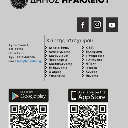
Χάρτης Ιστοχώρου
Αγίου Τίτου 1,
Δελτία Τύπου
Κ.Ε.Π.
Τ.Κ. 71202,
Ανακοινώσεις
Τηλέφωνα
Ηράκλειο
Διαγωνισμοί
e-Υπηρεσίες
Τηλ.: 2813-409000
Προσλήψεις
e-Αιτήματα
email:
info@heraklion.gr
Διαβουλεύσεις
Η Πόλη
Εκδηλώσεις
Ιστορία
Ο Δήμος
Κνωσός
Υπηρεσίες
Μουσεία