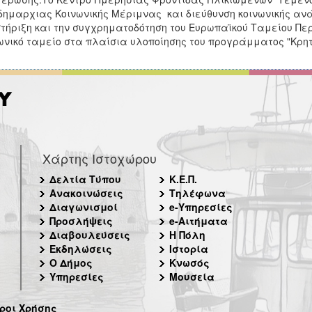
δημαρχιας Κοινωνικής Μέριμνας και διεύθυνση κοινωνικής αν
τήριξη και την συγχρηματοδότηση του Ευρωπαϊκού Ταμείου Πε
ωνικό ταμείο στα πλαίσια υλοποίησης του προγράμματος "Κρητ
Χάρτης Ιστοχώρου
Δελτία Τύπου
Κ.Ε.Π.
Ανακοινώσεις
Τηλέφωνα
Διαγωνισμοί
e-Υπηρεσίες
Προσλήψεις
e-Αιτήματα
Διαβουλεύσεις
Η Πόλη
Εκδηλώσεις
Ιστορία
Ο Δήμος
Κνωσός
Υπηρεσίες
Μουσεία
ροι Χρήσης