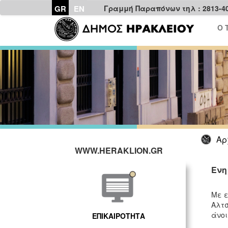
GR
EN
Γραμμή Παραπόνων τηλ : 2813-4
Ο 
Αρ
WWW.HERAKLION.GR
Eνη
Με ε
Αλτσ
άνοι
ΕΠΙΚΑΙΡΟΤΗΤΑ