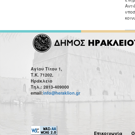
Αντι
υποσ
κοιν
Αγίου Τίτου 1,
Τ.Κ. 71202,
Ηράκλειο
Τηλ.: 2813-409000
email:
info@heraklion.gr
Επικοινωνία
Ό