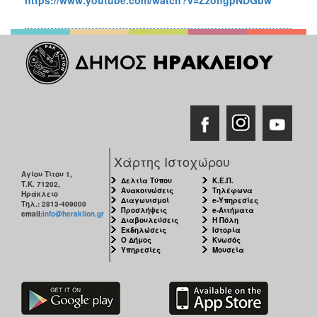
Χάρτης Ιστοχώρου
Αγίου Τίτου 1,
Δελτία Τύπου
Κ.Ε.Π.
Τ.Κ. 71202,
Ανακοινώσεις
Τηλέφωνα
Ηράκλειο
Διαγωνισμοί
e-Υπηρεσίες
Τηλ.: 2813-409000
Προσλήψεις
e-Αιτήματα
email:
info@heraklion.gr
Διαβουλεύσεις
Η Πόλη
Εκδηλώσεις
Ιστορία
Ο Δήμος
Κνωσός
Υπηρεσίες
Μουσεία