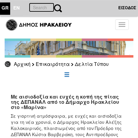
GR
EN
ΕΙΣΟΔΟΣ
ΕΠΙΚΑΙΡΟΤΗΤΑ
Toggle
navigati
Δελτία
Τύπου
Αρχείο
Αρχική
Επικαιρότητα
Δελτία Τύπου
ΔΗΜΟΤΗΣ
ΕΠΙΣΚΕΠΤΗΣ
Με αισιοδοξία και ευχές η κοπή της πίτας
της ΔΕΠΑΝΑΛ από το Δήμαρχο Ηρακλείου
στο «Μαρίνα»
ΗΡΑΚΛΕΙΟ
ΓΙΑ...
Σε γιορτινή ατμόσφαιρα, με ευχές και αισιοδοξία
για τη νέα χρονιά, ο Δήμαρχος Ηρακλείου Αλέξης
Καλοκαιρινός, πλαισιωμένος από τον Πρόεδρο της
ΔΕΠΑΝΑΛ Κώστα Βαρβεράκη, τους Αντιπροέδρους