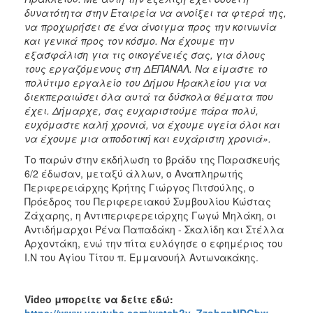
δυνατότητα στην Εταιρεία να ανοίξει τα φτερά της,
να προχωρήσει σε ένα άνοιγμα προς την κοινωνία
και γενικά προς τον κόσμο. Να έχουμε την
εξασφάλιση για τις οικογένειές σας, για όλους
τους εργαζόμενους στη ΔΕΠΑΝΑΛ. Να είμαστε το
πολύτιμο εργαλείο του Δήμου Ηρακλείου για να
διεκπεραιώσει όλα αυτά τα δύσκολα θέματα που
έχει. Δήμαρχε, σας ευχαριστούμε πάρα πολύ,
ευχόμαστε καλή χρονιά, να έχουμε υγεία όλοι και
να έχουμε μια αποδοτική και ευχάριστη χρονιά».
Το παρών στην εκδήλωση το βράδυ της Παρασκευής
6/2 έδωσαν, μεταξύ άλλων, ο Αναπληρωτής
Περιφερειάρχης Κρήτης Γιώργος Πιτσούλης, ο
Πρόεδρος του Περιφερειακού Συμβουλίου Κώστας
Ζάχαρης, η Αντιπεριφερειάρχης Γωγώ Μηλάκη, οι
Αντιδήμαρχοι Ρένα Παπαδάκη - Σκαλίδη και Στέλλα
Αρχοντάκη, ενώ την πίτα ευλόγησε ο εφημέριος του
Ι.Ν του Αγίου Τίτου π. Εμμανουήλ Αντωνακάκης.
Video
μπορείτε να δείτε εδώ:
https://www.youtube.com/watch?v=ZzohgpNDGbw