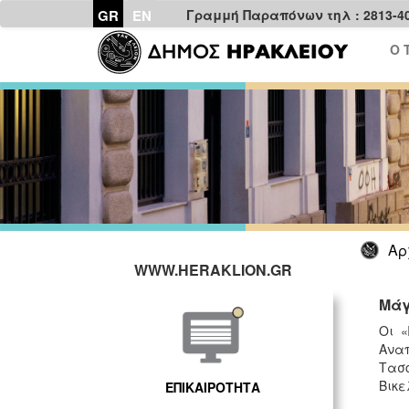
GR
EN
Γραμμή Παραπόνων τηλ : 2813-4
Ο 
Αρ
WWW.HERAKLION.GR
Μάγ
Οι
«
Αναπ
Τασο
Βικε
ΕΠΙΚΑΙΡΟΤΗΤΑ