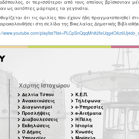
δόπουλος, οι περισσότεροι από τους οποίους βρίσκονταν μ
αν ως αυτόπτες μάρτυρες τα γεγονότα.
θυμίζεται ότι τις ομιλίες που έχουν ήδη πραγματοποιηθεί στι
αρακολουθήσει στη σελίδα της Βικελαίας Δημοτικής Βιβλιοθήκη
s://www.youtube.com/playlist?list=PLCpSnQqqMn82feUqg4O6z6Uj4do
Χάρτης Ιστοχώρου
Δελτία Τύπου
Κ.Ε.Π.
Ανακοινώσεις
Τηλέφωνα
Διαγωνισμοί
e-Υπηρεσίες
Προσλήψεις
e-Αιτήματα
Διαβουλεύσεις
Η Πόλη
Εκδηλώσεις
Ιστορία
Ο Δήμος
Κνωσός
Υπηρεσίες
Μουσεία