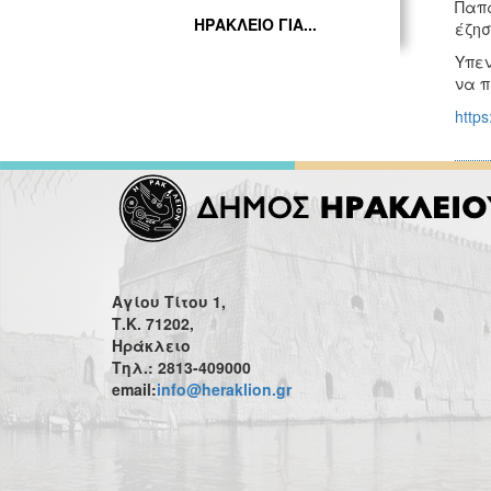
Παπα
ΗΡΑΚΛΕΙΟ ΓΙΑ...
έζησ
Υπεν
να π
http
Αγίου Τίτου 1,
Τ.Κ. 71202,
Ηράκλειο
Τηλ.: 2813-409000
email:
info@heraklion.gr