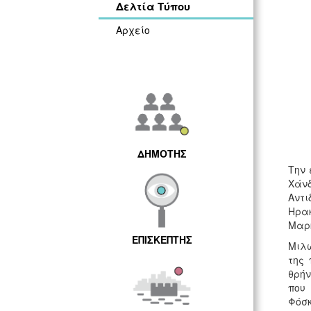
Δελτία Τύπου
Αρχείο
ΔΗΜΟΤΗΣ
Την 
Χάν
Αντ
Ηρα
Μαρκ
ΕΠΙΣΚΕΠΤΗΣ
Μιλώ
της 
θρήν
που 
Φόσ