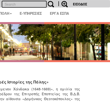
ΕΙΣΟΔΟΣ
 ΠΟΛΗ
E-ΥΠΗΡΕΣΙΕΣ
ΕΡΓΑ ΕΣΠΑ
ές Ιστορίες της Πόλης»
μενου Χάνδακα (1648-1669)», η ομιλία της
έδρου της Επιτροπής Εποπτείας της Β.Δ.Β.
ην αίθουσα «Δομήνικος Θεοτοκόπουλος» της