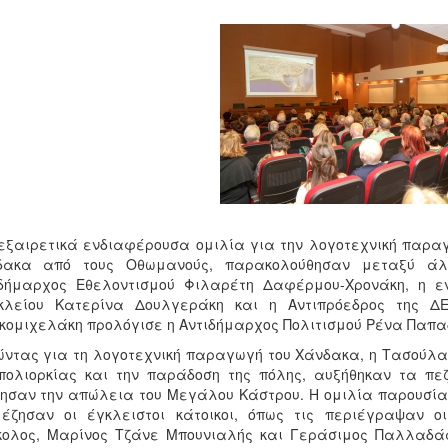
εξαιρετικά ενδιαφέρουσα ομιλία για την λογοτεχνική παραγ
δακα από τους Οθωμανούς, παρακολούθησαν μεταξύ άλλ
ιδήμαρχος Εθελοντισμού Φιλαρέτη Δαφέρμου-Χρονάκη, η ε
κλείου Κατερίνα Δουλγεράκη και η Αντιπρόεδρος της 
ομιχελάκη προλόγισε η Αντιδήμαρχος Πολιτισμού Ρένα Παπα
ντας για τη λογοτεχνική παραγωγή του Χάνδακα, η Τασούλα
πολιορκίας και την παράδοση της πόλης, αυξήθηκαν τα πε
ησαν την απώλεια του Μεγάλου Κάστρου. Η ομιλία παρουσίασ
έζησαν οι έγκλειστοι κάτοικοι, όπως τις περιέγραψαν ο
κολος, Μαρίνος Τζάνε Μπουνιαλής και Γεράσιμος Παλλαδά