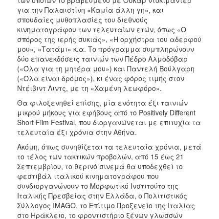
για την Παλαιστίνη «Καμία άλλη γη», και
σπουδαίες μυθοπλασίες του διεθνούς
κινηματογράφου των τελευταίων ετών, όπως «Ο
σπόρος της ιερής συκιάς», «Η ορχήστρα του αδερφού
μου», «Τατάμι» κ.α. Το πρόγραμμα συμπληρώνουν
δύο επανεκδόσεις ταινιών των Πέδρο Αλμοδόβαρ
(«Όλα για τη μητέρα μου») και Παντελή Βούλγαρη
(«Όλα είναι δρόμος»), κι ένας φόρος τιμής στον
Ντέιβιντ Λιντς, με τη «Χαμένη λεωφόρο».
Θα φιλοξενηθεί επίσης, μία ενότητα έξι ταινιών
μικρού μήκους για εφήβους από το Positively Different
Short Film Festival, που διοργανώνεται με επιτυχία τα
τελευταία έξι χρόνια στην Αθήνα.
Ακόμη, όπως συνηθίζεται τα τελευταία χρόνια, μετά
το τέλος των τακτικών προβολών, από 15 έως 21
Σεπτεμβρίου, το θερινό σινεμά θα υποδεχθεί το
φεστιβάλ ιταλικού κινηματογράφου που
συνδιοργανώνουν το Μορφωτικό Ινστιτούτο της
Ιταλικής Πρεσβείας στην Ελλάδα, ο Πολιτιστικός
Σύλλογος IMAGO, το Επίτιμο Προξενείο της Ιταλίας
στο Ηράκλειο, το φροντιστήριο ξένων γλωσσών