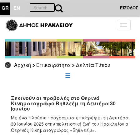
GR
EN
ΕΙΣΟΔΟΣ
ΕΠΙΚΑΙΡΟΤΗΤΑ
Toggle
navigati
Δελτία
Τύπου
Αρχείο
Αρχική
Επικαιρότητα
Δελτία Τύπου
ΔΗΜΟΤΗΣ
ΕΠΙΣΚΕΠΤΗΣ
Ξεκινούν οι προβολές στο Θερινό
Κινηματογράφο Βηθλεέμ τη Δευτέρα 30
Ιουνίου
ΗΡΑΚΛΕΙΟ
ΓΙΑ...
Με ένα πλούσιο πρόγραμμα επιστρέφει τη Δευτέρα
30 Ιουνίου 2025 στην πολιτιστική ζωή του Ηρακλείου ο
Θερινός Κινηματογράφος «Βηθλεέμ».