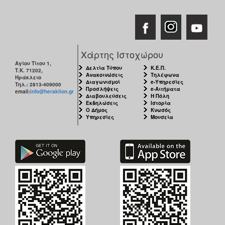
Χάρτης Ιστοχώρου
Αγίου Τίτου 1,
Δελτία Τύπου
Κ.Ε.Π.
Τ.Κ. 71202,
Ανακοινώσεις
Τηλέφωνα
Ηράκλειο
Διαγωνισμοί
e-Υπηρεσίες
Τηλ.: 2813-409000
Προσλήψεις
e-Αιτήματα
email:
info@heraklion.gr
Διαβουλεύσεις
Η Πόλη
Εκδηλώσεις
Ιστορία
Ο Δήμος
Κνωσός
Υπηρεσίες
Μουσεία