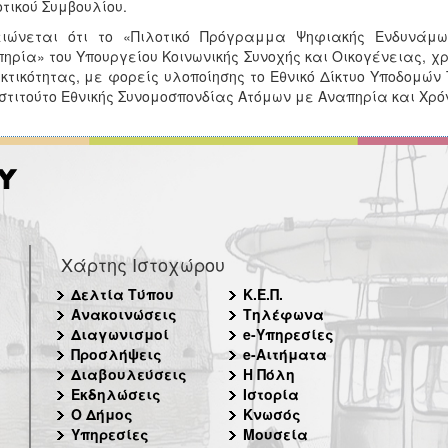
τικού Συμβουλίου.
ειώνεται ότι το «Πιλοτικό Πρόγραμμα Ψηφιακής Ενδυνάμ
ηρία» του Υπουργείου Κοινωνικής Συνοχής και Οικογένειας, χ
κτικότητας, με φορείς υλοποίησης το Εθνικό Δίκτυο Υποδομών Τ
νστιτούτο Εθνικής Συνομοσπονδίας Ατόμων με Αναπηρία και Χρόνι
Χάρτης Ιστοχώρου
Δελτία Τύπου
Κ.Ε.Π.
Ανακοινώσεις
Τηλέφωνα
Διαγωνισμοί
e-Υπηρεσίες
Προσλήψεις
e-Αιτήματα
Διαβουλεύσεις
Η Πόλη
Εκδηλώσεις
Ιστορία
Ο Δήμος
Κνωσός
Υπηρεσίες
Μουσεία