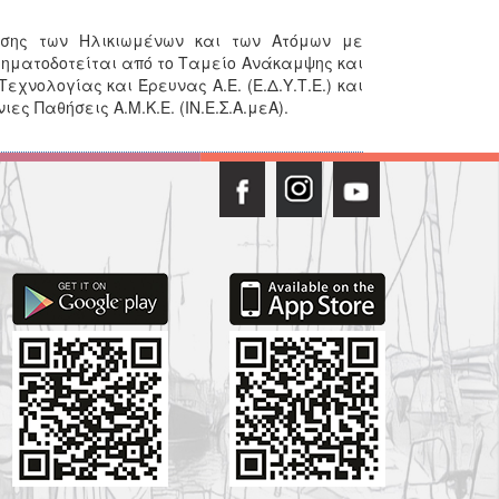
ωσης των Ηλικιωμένων και των Ατόμων με
ρηματοδοτείται από το Ταμείο Ανάκαμψης και
εχνολογίας και Έρευνας Α.Ε. (Ε.Δ.Υ.Τ.Ε.) και
ες Παθήσεις Α.Μ.Κ.Ε. (ΙΝ.Ε.Σ.Α.μεΑ).