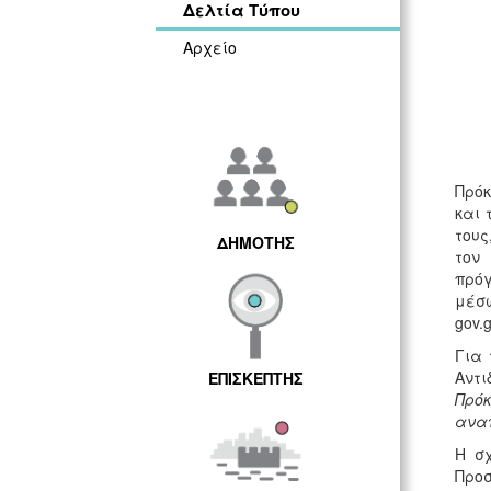
Δελτία Τύπου
Αρχείο
Πρόκ
και 
τους
ΔΗΜΟΤΗΣ
τον
πρόγ
μέσω
gov.
Για 
Αντ
ΕΠΙΣΚΕΠΤΗΣ
Πρόκ
αναπ
Η σχ
Προ