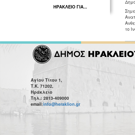
Δημο
ΗΡΑΚΛΕΙΟ ΓΙΑ...
Σημ
Αναπ
Ανθε
το Ι
Αγίου Τίτου 1,
Τ.Κ. 71202,
Ηράκλειο
Τηλ.: 2813-409000
email:
info@heraklion.gr