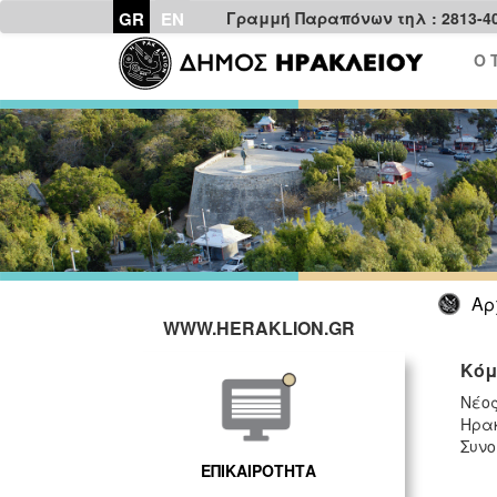
GR
EN
Γραμμή Παραπόνων τηλ : 2813-4
Ο 
Αρ
WWW.HERAKLION.GR
Κόμ
Νέος
Ηρακ
Συνο
ΕΠΙΚΑΙΡΟΤΗΤΑ