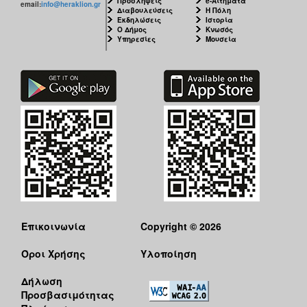
Προσλήψεις
e-Αιτήματα
email:
info@heraklion.gr
Διαβουλεύσεις
Η Πόλη
Εκδηλώσεις
Ιστορία
Ο Δήμος
Κνωσός
Υπηρεσίες
Μουσεία
Επικοινωνία
Copyright © 2026
Όροι Χρήσης
Υλοποίηση
Δήλωση
Προσβασιμότητας