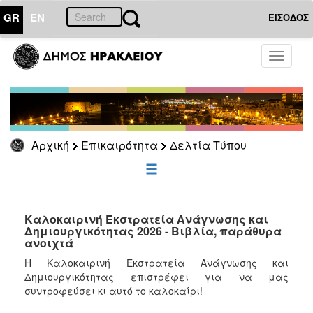
GR
EN
ΕΙΣΟΔΟΣ
ΕΠΙΚΑΙΡΟΤΗΤΑ
Toggle
navigati
Δελτία
Τύπου
Αρχείο
Αρχική
Επικαιρότητα
Δελτία Τύπου
ΔΗΜΟΤΗΣ
ΕΠΙΣΚΕΠΤΗΣ
Καλοκαιρινή Εκστρατεία Ανάγνωσης και
Δημιουργικότητας 2026 - Βιβλία, παράθυρα
ανοιχτά
ΗΡΑΚΛΕΙΟ
ΓΙΑ...
Η Καλοκαιρινή Εκστρατεία Ανάγνωσης και
Δημιουργικότητας επιστρέφει για να μας
συντροφεύσει κι αυτό το καλοκαίρι!