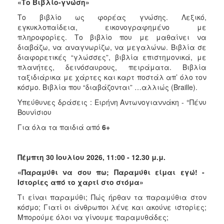
«Το Βιβλίο-γνώση»
Το βιβλίο ως φορέας γνώσης. Λεξικό,
εγκυκλοπαίδεια, εικονογραφημένο με
πληροφορίες. Το βιβλίο που με μαθαίνει να
διαβάζω, να αναγνωρίζω, να μεγαλώνω. Βιβλία σε
διαφορετικές “γλώσσες”, βιβλία επιστημονικά, με
πλανήτες, δεινόσαυρους, πειράματα. Βιβλία
ταξιδιάρικα με χάρτες και καρτ ποστάλ απ’ όλο τον
κόσμο. Βιβλία που “διαβάζονται” …αλλιώς (Braille).
Υπεύθυνες δράσεις : Ειρήνη Αντωνογιαννάκη - °Πένυ
Βουνίσιου
Για όλα τα παιδιά από
6+
Πέμπτη 30 Ιουλίου 2026, 11:00 - 12.30 μ.μ.
«Παραμύθι να σου πω; Παραμύθι είμαι εγώ! -
Ιστορίες από το χαρτί στο στόμα»
Τι είναι παραμύθι; Πώς ήρθαν τα παραμύθια στον
κόσμο; Γιατί οι άνθρωποι λένε και ακούνε ιστορίες;
Μπορούμε όλοι να γίνουμε παραμυθάδες;