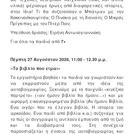
υλικά) φέρνουμε ήρωες από διαφορετικές ιστορίες,
στην ίδια! Τι θα συζητούσαν ο Μπάτμαν με την
Κοκκινοσκουφίτσα; Ο Πινόκιο με τη Χιονάτη; Ο Μικρός
Πρίγκιπας με τον Πίτερ Παν;
Υπεύθυνη δράσης: Ειρήνη Αντωνογιαννάκη
Για όλα τα παιδιά από
7+
Πέμπτη 27 Αυγούστου 2026, 11:00 - 12.30 μ.μ.
«Το βιβλίο που είμαι»
Το εργαστήριο βοηθάει τα παιδιά να γνωριστούν και
να εκφραστούν μέσα από την ιδέα της
αυτοβιογραφίας. Ξεκινάμε με το παιχνίδι «κινέζικο
πορτρέτο» («αν ήμουν βιβλίο θα ήμουν…») και με
αφορμή εικονογραφημένα βιβλία (Αν ήμουν Βιβλίο,
Ένα αγόρι που το έλεγαν βιβλίο, Η ιστορία του
αρκούδου, Ένα παιδί από βιβλία κ.α.) συζητάμε για
το πώς οι συγγραφείς αντλούν έμπνευση από τη ζωή
και τα διαβάσματά τους. Στη συνέχεια
παρουσιάζεται η έννοια της αυτοβιογραφίας και