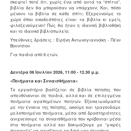
σκεφτεί ποτέ ότι, χωρίς ένα από αυτά τα “σπίτια”,
βιβλία δεν θα μπορούσαν να υπάρχουν; Και, πόσο
μένουν τα βιβλία σε κάθε σπίτι; Εξερευνούμε το
χώρο όπου οικοδεσπότες είναι τα βιβλία κι εμείς
φιλοξενούμενοι! Πώς θα ήταν η ιδανική βιβλιοθήκη
και το ιδανικό βιβλιοπωλείο;
Υπεύθυνες δράσεις : Ειρήνη Αντωνογιαννάκη - Πένυ
Βουνίσιου
Για παιδιά από 6 ετών.
Δευτέρα 06 Ιουλίου 2026, 11:00 - 12.30 μ.μ.
«Ποιήματα και Συναισθήματα»
Το εργαστήριο βασίζεται σε βιβλία ποίησης που
απευθύνονται σε παιδιά, αλλά και σε επιλεγμένα
ποιήματα αγαπημένων ποιητών. Εξοικειωνόμαστε
με την έννοια της ποίησης, ακούμε και τραγουδάμε
μελοποιημένα ποιήματα, μέσα από δραστηριότητες
ανιχνεύουμε τα συναισθήματα που κρύβονται μέσα
στα ποιήματα αλλά και δοκιμάζουμε με “μικρές
συνταγές” να φτιάξουμε τα δικά μας στιχάκια.