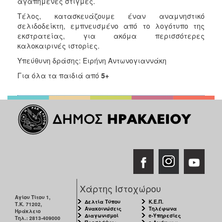
αγαπημένες στιγμές.
Τέλος, κατασκευάζουμε έναν αναμνηστικό
σελιδοδείκτη, εμπνευσμένο από το λογότυπο της
εκστρατείας, για ακόμα περισσότερες
καλοκαιρινές ιστορίες.
Υπεύθυνη δράσης: Ειρήνη Αντωνογιαννάκη
Για όλα τα παιδιά από
5+
Χάρτης Ιστοχώρου
Αγίου Τίτου 1,
Δελτία Τύπου
Κ.Ε.Π.
Τ.Κ. 71202,
Ανακοινώσεις
Τηλέφωνα
Ηράκλειο
Διαγωνισμοί
e-Υπηρεσίες
Τηλ.: 2813-409000