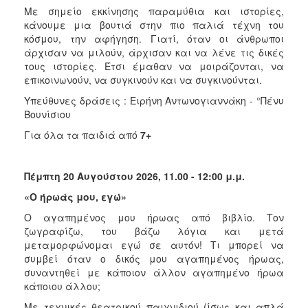
Με σημείο εκκίνησης παραμύθια και ιστορίες,
κάνουμε μια βουτιά στην πιο παλιά τέχνη του
κόσμου, την αφήγηση. Γιατί, όταν οι άνθρωποι
άρχισαν να μιλούν, άρχισαν και να λένε τις δικές
τους ιστορίες. Έτσι έμαθαν να μοιράζονται, να
επικοινωνούν, να συγκινούν και να συγκινούνται.
Υπεύθυνες δράσεις : Ειρήνη Αντωνογιαννάκη - °Πένυ
Βουνίσιου
Για όλα τα παιδιά από
7+
Πέμπτη 20 Αυγούστου 2026, 11.00 - 12:00 μ.μ.
«Ο ήρωάς μου, εγώ»
Ο αγαπημένος μου ήρωας από βιβλίο. Τον
ζωγραφίζω, του βάζω λόγια και μετά
μεταμορφώνομαι εγώ σε αυτόν! Τι μπορεί να
συμβεί όταν ο δικός μου αγαπημένος ήρωας,
συναντηθεί με κάποιον άλλον αγαπημένο ήρωα
κάποιου άλλου;
Με τεχνικές θεατρικού παιχνιδιού (ίσως και απλά