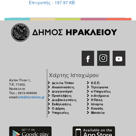
Επιτροπής - 197.97 KB
Χάρτης Ιστοχώρου
Αγίου Τίτου 1,
Δελτία Τύπου
Κ.Ε.Π.
Τ.Κ. 71202,
Ανακοινώσεις
Τηλέφωνα
Ηράκλειο
Διαγωνισμοί
e-Υπηρεσίες
Τηλ.: 2813-409000
Προσλήψεις
e-Αιτήματα
email:
info@heraklion.gr
Διαβουλεύσεις
Η Πόλη
Εκδηλώσεις
Ιστορία
Ο Δήμος
Κνωσός
Υπηρεσίες
Μουσεία