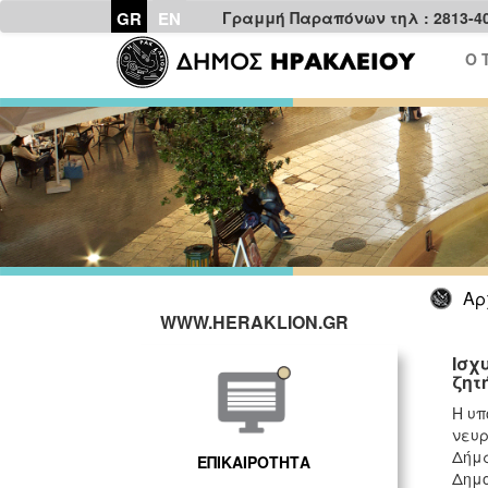
GR
EN
Γραμμή Παραπόνων τηλ : 2813-4
Ο 
Αρ
WWW.HERAKLION.GR
Ισχ
ζητ
Η υπ
νευρ
Δήμα
ΕΠΙΚΑΙΡΟΤΗΤΑ
Δημο