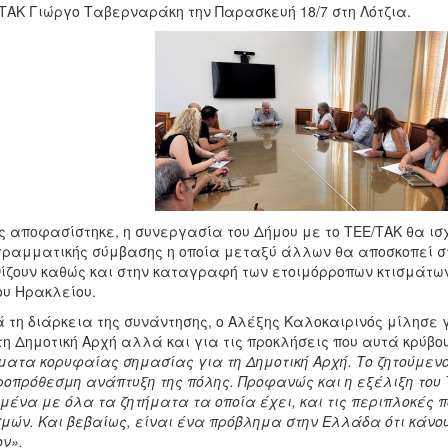
ΤΑΚ Γιώργο Ταβερναράκη την Παρασκευή 18/7 στη Λότζια.
 αποφασίστηκε, η συνεργασία του Δήμου με το ΤΕΕ/ΤΑΚ θα ισ
ραμματικής σύμβασης η οποία μεταξύ άλλων θα αποσκοπεί σ
ίζουν καθώς και στην καταγραφή των ετοιμόρροπων κτισμάτων σ
υ Ηρακλείου.
 τη διάρκεια της συνάντησης, ο Αλέξης Καλοκαιρινός μίλησε
τη Δημοτική Αρχή αλλά και για τις προκλήσεις που αυτά κρύβου
ματα κορυφαίας σημασίας για τη Δημοτική Αρχή. Το ζητούμενο
οπρόθεσμη ανάπτυξη της πόλης. Προφανώς και η εξέλιξη του Τ
μένα με όλα τα ζητήματα τα οποία έχει, και τις περιπλοκές π
σμών. Και βεβαίως, είναι ένα πρόβλημα στην Ελλάδα ότι κάνο
ν».