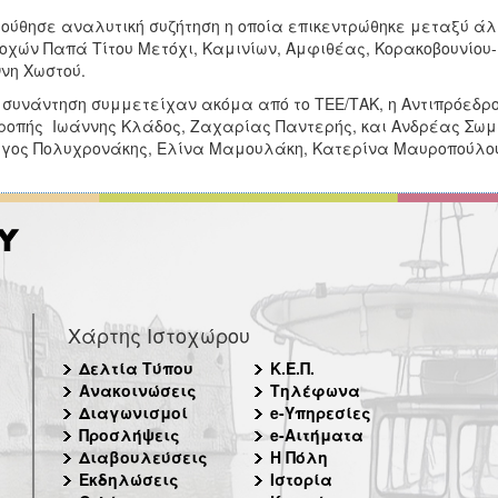
ούθησε αναλυτική συζήτηση η οποία επικεντρώθηκε μεταξύ άλ
οχών Παπά Τίτου Μετόχι, Καμινίων, Αμφιθέας, Κορακοβουνίου
νη Χωστού.
 συνάντηση συμμετείχαν ακόμα από το ΤΕΕ/ΤΑΚ, η Αντιπρόεδρο
ροπής Ιωάννης Κλάδος, Ζαχαρίας Παντερής, και Ανδρέας Σωμ
γος Πολυχρονάκης, Ελίνα Μαμουλάκη, Κατερίνα Μαυροπούλου
Χάρτης Ιστοχώρου
Δελτία Τύπου
Κ.Ε.Π.
Ανακοινώσεις
Τηλέφωνα
Διαγωνισμοί
e-Υπηρεσίες
Προσλήψεις
e-Αιτήματα
Διαβουλεύσεις
Η Πόλη
Εκδηλώσεις
Ιστορία