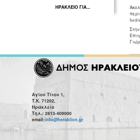
ΗΡΑΚΛΕΙΟ ΓΙΑ...
Ακολ
περι
Ιωάν
Στην
Επιτ
Γιώρ
Αγίου Τίτου 1,
Τ.Κ. 71202,
Ηράκλειο
Τηλ.: 2813-409000
email:
info@heraklion.gr