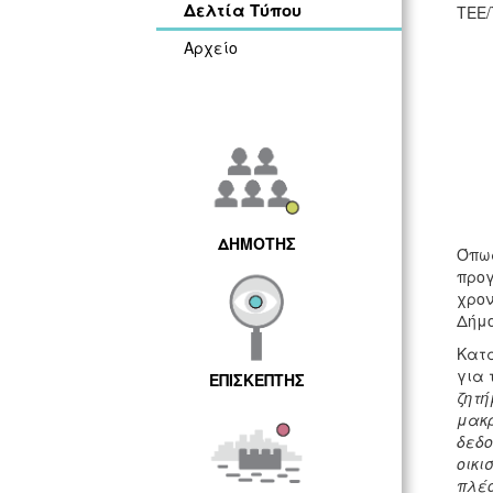
Δελτία Τύπου
ΤΕΕ/
Αρχείο
ΔΗΜΟΤΗΣ
Όπως
προγ
χρον
Δήμο
Κατά
για 
ΕΠΙΣΚΕΠΤΗΣ
ζητή
μακρ
δεδο
οικι
πλέο