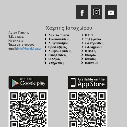
Χάρτης Ιστοχώρου
Αγίου Τίτου 1,
Δελτία Τύπου
Κ.Ε.Π.
Τ.Κ. 71202,
Ανακοινώσεις
Τηλέφωνα
Ηράκλειο
Διαγωνισμοί
e-Υπηρεσίες
Τηλ.: 2813-409000
Προσλήψεις
e-Αιτήματα
email:
info@heraklion.gr
Διαβουλεύσεις
Η Πόλη
Εκδηλώσεις
Ιστορία
Ο Δήμος
Κνωσός
Υπηρεσίες
Μουσεία