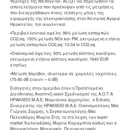
περιοχές της Μεσογείου. Αξίζει να σημειωθούν τα
αποτελέσματα που προέκυψαν από τις μετρήσεις
που διενεργήθηκαν στους τέσσερις μήνες της
εφαρμογής της ηλεκτροκίνησης στην Κεντρική Αγορά
Ηρακλείου, πιο αναλυτικά:
•Περιβαλλοντικά οφέλη: 96% μείωση εκπομπών
CO2,eq, 100% μείωση NOx και PM, εκτιμώμενη ετήσια
μείωση εκπομπών CO2,eq :13.04 tn CO2,eq
•Οικονομικό όφελος: 93% μείωση κόστους καυσίμου,
εκτιμώμενη ετήσια κόστους καυσίμου: 7640 EUR
ετησίως
•Μείωση θορύβου, ιδιαίτερα σε χαμηλές ταχύτητες
(70-80 dB έναντι ~ 0 dB)
Εισηγητές στην ημερίδα ήταν η Προϊσταμένη
Διεύθυνσης Αναπτυξιακού Σχεδιασμού της Α.Ο.Τ.Α
ΗΡΑΚΛΕΙΟ Μ.Α.Ε. Μαριάννα Δημητρίου, ο Ειδικός
Συνεργάτης της ΗΡΑΚΛΕΙΟ Μ.Α.Ε. Οικονομολόγος Msc
Γιώργος Σαρρής, η Συγκοινωνιολόγος-Msc
Πολεοδόμος Μαρία Σίτη, το στέλεχος των super
market Χαλκιαδάκης Μαρία Καραμπίνη καθώς και ο
Μηχανολόγος Μηχανικός, Περιφερειακός