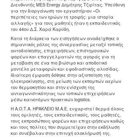
Διευθυντής MES Energy Δημήτρης Τζιρίτας. Υπεύθυνη
για την διοργάνωση του εργαστήριου «Οι
περιπέτειες των ηρώων τη τροφής: μια ιστορία
αλλαγής» για τους μαθητές ήταν η εκπαιδευτικός
του 44ου Δ.Σ. Χαρά Καρύδη.
Κατά τη διάρκεια των εισηγήσεων αναδείχθηκε ο
σημαντικός ρόλος της συνεργασίας μεταξύ τοπικής
αυτοδιοίκησης, επιχειρήσεων, επιστημονικών
φορέων και επαγγελματιών της αγοράς για τη
μετάβαση σε ένα πιο βιώσιμο και αποδοτικό
μοντέλο μεταφορών και εφοδιαστικής αλυσίδας.
Ιδιαίτερη έμφαση δόθηκε στην αξιοποίηση της
ηλεκτροκίνησης, στη μείωση των εκπομπών αερίων
του θερμοκηπίου και στην ενίσχυση της
ανταγωνιστικότητας των τοπικών επιχειρήσεων
μέσω καινοτόμων πρακτικών logistics.
Η Α.Ο.Τ.Α. ΗΡΑΚΛΕΙΟ Μ.Α.Ε. ευχαριστεί θερμά όλους
τους ομιλητές, τους εκπαιδευτικούς, τους μαθητές,
τους εκπροσώπους φορέων και επιχειρήσεων καθώς
και τους πολίτες που συμμετείχαν στην εκδήλωση
και συνέβαλαν στην επιτυχή ολοκλήρωσή της.