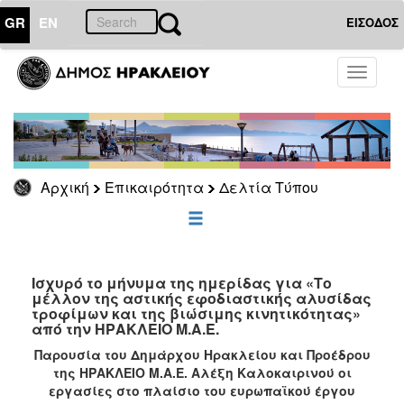
GR
EN
ΕΙΣΟΔΟΣ
ΕΠΙΚΑΙΡΟΤΗΤΑ
Toggle
navigati
Δελτία
Τύπου
Αρχείο
Αρχική
Επικαιρότητα
Δελτία Τύπου
ΔΗΜΟΤΗΣ
ΕΠΙΣΚΕΠΤΗΣ
Ισχυρό το μήνυμα της ημερίδας για «Το
μέλλον της αστικής εφοδιαστικής αλυσίδας
τροφίμων και της βιώσιμης κινητικότητας»
ΗΡΑΚΛΕΙΟ
από την ΗΡΑΚΛΕΙΟ Μ.Α.Ε.
ΓΙΑ...
Παρουσία του Δημάρχου Ηρακλείου και Προέδρου
της ΗΡΑΚΛΕΙΟ Μ.Α.Ε. Αλέξη Καλοκαιρινού οι
εργασίες στο πλαίσιο του ευρωπαϊκού έργου