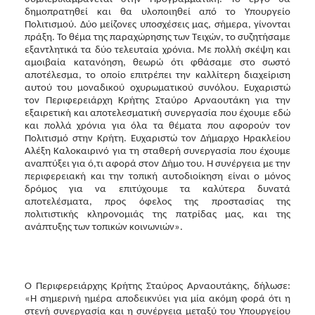
δημοπρατηθεί και θα υλοποιηθεί από το Υπουργείο
Πολιτισμού. Δύο μείζονες υποσχέσεις μας, σήμερα, γίνονται
πράξη. Το θέμα της παραχώρησης των Τειχών, το συζητήσαμε
εξαντλητικά τα δύο τελευταία χρόνια. Με πολλή σκέψη και
αμοιβαία κατανόηση, θεωρώ ότι φθάσαμε στο σωστό
αποτέλεσμα, το οποίο επιτρέπει την καλλίτερη διαχείριση
αυτού του μοναδικού οχυρωματικού συνόλου. Ευχαριστώ
τον Περιφερειάρχη Κρήτης Σταύρο Αρναουτάκη για την
εξαιρετική και αποτελεσματική συνεργασία που έχουμε εδώ
και πολλά χρόνια για όλα τα θέματα που αφορούν τον
Πολιτισμό στην Κρήτη. Ευχαριστώ τον Δήμαρχο Ηρακλείου
Αλέξη Καλοκαιρινό για τη σταθερή συνεργασία που έχουμε
αναπτύξει για ό,τι αφορά στον Δήμο του. Η συνέργεια με την
περιφερειακή και την τοπική αυτοδιοίκηση είναι ο μόνος
δρόμος για να επιτύχουμε τα καλύτερα δυνατά
αποτελέσματα, προς όφελος της προστασίας της
πολιτιστικής κληρονομιάς της πατρίδας μας, και της
ανάπτυξης των τοπικών κοινωνιών».
Ο Περιφερειάρχης Κρήτης Σταύρος Αρναουτάκης, δήλωσε:
«Η σημερινή ημέρα αποδεικνύει για μία ακόμη φορά ότι η
στενή συνεργασία και η συνέργεια μεταξύ του Υπουργείου