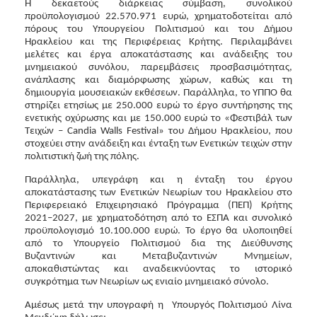
Η δεκαετούς διάρκειας σύμβαση, συνολικού
προϋπολογισμού 22.570.971 ευρώ, χρηματοδοτείται από
πόρους του Υπουργείου Πολιτισμού και του Δήμου
Ηρακλείου και της Περιφέρειας Κρήτης. Περιλαμβάνει
μελέτες και έργα αποκατάστασης και ανάδειξης του
μνημειακού συνόλου, παρεμβάσεις προσβασιμότητας,
ανάπλασης και διαμόρφωσης χώρων, καθώς και τη
δημιουργία μουσειακών εκθέσεων. Παράλληλα, το ΥΠΠΟ θα
στηρίζει ετησίως με 250.000 ευρώ το έργο συντήρησης της
ενετικής οχύρωσης και με 150.000 ευρώ το «Φεστιβάλ των
Τειχών – Candia Walls Festival» του Δήμου Ηρακλείου, που
στοχεύει στην ανάδειξη και ένταξη των Ενετικών τειχών στην
πολιτιστική ζωή της πόλης.
Παράλληλα, υπεγράφη και η ένταξη του έργου
αποκατάστασης των Ενετικών Νεωρίων του Ηρακλείου στο
Περιφερειακό Επιχειρησιακό Πρόγραμμα (ΠΕΠ) Κρήτης
2021–2027, με χρηματοδότηση από το ΕΣΠΑ και συνολικό
προϋπολογισμό 10.100.000 ευρώ. Το έργο θα υλοποιηθεί
από το Υπουργείο Πολιτισμού δια της Διεύθυνσης
Βυζαντινών και Μεταβυζαντινών Μνημείων,
αποκαθιστώντας και αναδεικνύοντας το ιστορικό
συγκρότημα των Νεωρίων ως ενιαίο μνημειακό σύνολο.
Αμέσως μετά την υπογραφή η Υπουργός Πολιτισμού Λίνα