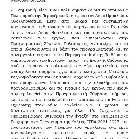
Μενδώνη δήλωσε:
«Η σημερινή μέρα είναι πολύ σημαντική για το Υπουργείο
Πολιτισμού, την Περιφέρεια Κρήτης και τον Δήμο Ηρακλείου.
Ολοκληρώσαμε, μετά από μακρά και συστηματική
προεργασία, τη διαδικασία της παραχώρησης των Ενετικών
Τειχών στον Δήμο Ηρακλείου και της συγκρότησης του
καταλόγου των έργων, που εμπεριέχονται στην
Προγραμματική Σύμβαση Πολιτισμικής Ανάπτυξης, και τα
οποία υλοποιούνται με βάση τον προγραμματισμό και τη
συνεργασία μας και με την Περιφέρεια Κρήτης. Το θέμα της
παραχώρησης των Ενετικών Τειχών, της Ενετικής Οχύρωσης,
από το Υπουργείο Πολιτισμού στο Δήμο Ηρακλείου, έχει
απασχολήσει τους φορείς για πάρα πολλά χρόνια. Μετά από
τη γνωμοδότηση του Κεντρικού Αρχαιολογικού Συμβουλίου,
τον προηγούμενο Μάιο και μετά την ολοκλήρωση του
προγραμματισμού και τις εντάξεις των έργων, που έχουν
συμπεριληφθεί στην Προγραμματική Σύμβαση, σήμερα,
κλείνουμε αυτό το κεφάλαιο, της παραχώρησης της Ενετικής
Οχύρωσης στον Δήμο Ηρακλείου για 10 χρόνια, με
δυνατότητα ανανέωσης για άλλα 10. Συγχρόνως, ο
Περιφερειάρχης υπέγραψε την ένταξη -στο Περιφερειακό
Επιχειρησιακό Πρόγραμμα της Κρήτης-ΕΣΠΑ 2021-2027- της
αποκατάστασης των Νεωρίων του Ηρακλείου, ένα έργο
προϋπολογισμού 10.100.000 ευρώ, το οποίο
συμπεριλαμβάνεται στην Προγραμματική. Το έργο θα