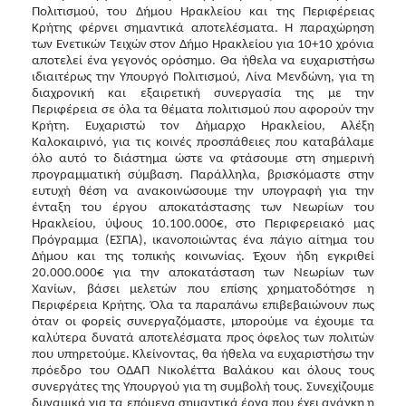
Πολιτισμού, του Δήμου Ηρακλείου και της Περιφέρειας
Κρήτης φέρνει σημαντικά αποτελέσματα. Η παραχώρηση
των Ενετικών Τειχών στον Δήμο Ηρακλείου για 10+10 χρόνια
αποτελεί ένα γεγονός ορόσημο. Θα ήθελα να ευχαριστήσω
ιδιαιτέρως την Υπουργό Πολιτισμού, Λίνα Μενδώνη, για τη
διαχρονική και εξαιρετική συνεργασία της με την
Περιφέρεια σε όλα τα θέματα πολιτισμού που αφορούν την
Κρήτη. Ευχαριστώ τον Δήμαρχο Ηρακλείου, Αλέξη
Καλοκαιρινό, για τις κοινές προσπάθειες που καταβάλαμε
όλο αυτό το διάστημα ώστε να φτάσουμε στη σημερινή
προγραμματική σύμβαση. Παράλληλα, βρισκόμαστε στην
ευτυχή θέση να ανακοινώσουμε την υπογραφή για την
ένταξη του έργου αποκατάστασης των Νεωρίων του
Ηρακλείου, ύψους 10.100.000€, στο Περιφερειακό μας
Πρόγραμμα (ΕΣΠΑ), ικανοποιώντας ένα πάγιο αίτημα του
Δήμου και της τοπικής κοινωνίας. Έχουν ήδη εγκριθεί
20.000.000€ για την αποκατάσταση των Νεωρίων των
Χανίων, βάσει μελετών που επίσης χρηματοδότησε η
Περιφέρεια Κρήτης. Όλα τα παραπάνω επιβεβαιώνουν πως
όταν οι φορείς συνεργαζόμαστε, μπορούμε να έχουμε τα
καλύτερα δυνατά αποτελέσματα προς όφελος των πολιτών
που υπηρετούμε. Κλείνοντας, θα ήθελα να ευχαριστήσω την
πρόεδρο του ΟΔΑΠ Νικολέττα Βαλάκου και όλους τους
συνεργάτες της Υπουργού για τη συμβολή τους. Συνεχίζουμε
δυναμικά για τα επόμενα σημαντικά έργα που έχει ανάγκη η