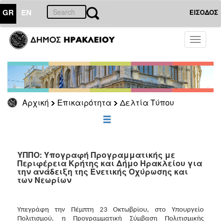
GR
EN
ΕΙΣΟΔΟΣ
ΕΠΙΚΑΙΡΟΤΗΤΑ
Toggle
navigati
Δελτία
Τύπου
Αρχείο
Αρχική
Επικαιρότητα
Δελτία Τύπου
ΔΗΜΟΤΗΣ
ΕΠΙΣΚΕΠΤΗΣ
ΥΠΠΟ: Υπογραφή Προγραμματικής με
Περιφέρεια Κρήτης και Δήμο Ηρακλείου για
την ανάδειξη της Ενετικής Οχύρωσης και
ΗΡΑΚΛΕΙΟ
των Νεωρίων
ΓΙΑ...
Υπεγράφη την Πέμπτη 23 Οκτωβρίου, στο Υπουργείο
Πολιτισμού, η Προγραμματική Σύμβαση Πολιτισμικής