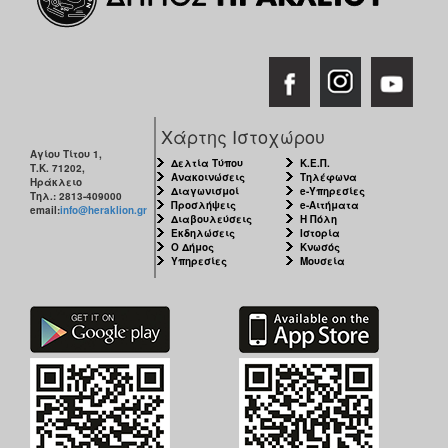
Χάρτης Ιστοχώρου
Αγίου Τίτου 1,
Δελτία Τύπου
Κ.Ε.Π.
Τ.Κ. 71202,
Ανακοινώσεις
Τηλέφωνα
Ηράκλειο
Διαγωνισμοί
e-Υπηρεσίες
Τηλ.: 2813-409000
Προσλήψεις
e-Αιτήματα
email:
info@heraklion.gr
Διαβουλεύσεις
Η Πόλη
Εκδηλώσεις
Ιστορία
Ο Δήμος
Κνωσός
Υπηρεσίες
Μουσεία