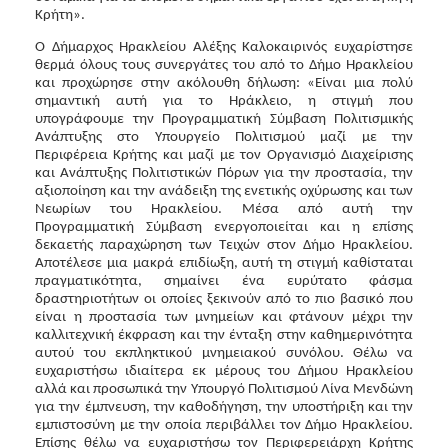
Κρήτη».
Ο Δήμαρχος Ηρακλείου Αλέξης Καλοκαιρινός ευχαρίστησε
θερμά όλους τους συνεργάτες του από το Δήμο Ηρακλείου
και προχώρησε στην ακόλουθη δήλωση: «Είναι μια πολύ
σημαντική αυτή για το Ηράκλειο, η στιγμή που
υπογράφουμε την Προγραμματική Σύμβαση Πολιτισμικής
Ανάπτυξης στο Υπουργείο Πολιτισμού μαζί με την
Περιφέρεια Κρήτης και μαζί με τον Οργανισμό Διαχείρισης
και Ανάπτυξης Πολιτιστικών Πόρων για την προστασία, την
αξιοποίηση και την ανάδειξη της ενετικής οχύρωσης και των
Νεωρίων του Ηρακλείου. Μέσα από αυτή την
Προγραμματική Σύμβαση ενεργοποιείται και η επίσης
δεκαετής παραχώρηση των Τειχών στον Δήμο Ηρακλείου.
Αποτέλεσε μια μακρά επιδίωξη, αυτή τη στιγμή καθίσταται
πραγματικότητα, σημαίνει ένα ευρύτατο φάσμα
δραστηριοτήτων οι οποίες ξεκινούν από το πιο βασικό που
είναι η προστασία των μνημείων και φτάνουν μέχρι την
καλλιτεχνική έκφραση και την ένταξη στην καθημερινότητα
αυτού του εκπληκτικού μνημειακού συνόλου. Θέλω να
ευχαριστήσω ιδιαίτερα εκ μέρους του Δήμου Ηρακλείου
αλλά και προσωπικά την Υπουργό Πολιτισμού Λίνα Μενδώνη
για την έμπνευση, την καθοδήγηση, την υποστήριξη και την
εμπιστοσύνη με την οποία περιβάλλει τον Δήμο Ηρακλείου.
Επίσης θέλω να ευχαριστήσω τον Περιφερειάρχη Κρήτης