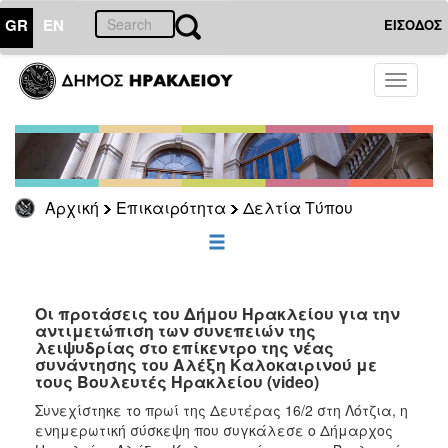
GR
EN
ΕΙΣΟΔΟΣ
ΕΠΙΚΑΙΡΟΤΗΤΑ
Toggle
navigati
Δελτία
Τύπου
Αρχείο
Αρχική
Επικαιρότητα
Δελτία Τύπου
ΔΗΜΟΤΗΣ
ΕΠΙΣΚΕΠΤΗΣ
Οι προτάσεις του Δήμου Ηρακλείου για την
αντιμετώπιση των συνεπειών της
λειψυδρίας στο επίκεντρο της νέας
ΗΡΑΚΛΕΙΟ
συνάντησης του Αλέξη Καλοκαιρινού με
ΓΙΑ...
τους Βουλευτές Ηρακλείου (video)
Συνεχίστηκε το πρωί της Δευτέρας 16/2 στη Λότζια, η
ενημερωτική σύσκεψη που συγκάλεσε ο Δήμαρχος