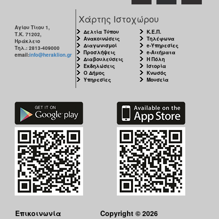
Χάρτης Ιστοχώρου
Αγίου Τίτου 1,
Δελτία Τύπου
Κ.Ε.Π.
Τ.Κ. 71202,
Ανακοινώσεις
Τηλέφωνα
Ηράκλειο
Διαγωνισμοί
e-Υπηρεσίες
Τηλ.: 2813-409000
Προσλήψεις
e-Αιτήματα
email:
info@heraklion.gr
Διαβουλεύσεις
Η Πόλη
Εκδηλώσεις
Ιστορία
Ο Δήμος
Κνωσός
Υπηρεσίες
Μουσεία
Επικοινωνία
Copyright © 2026