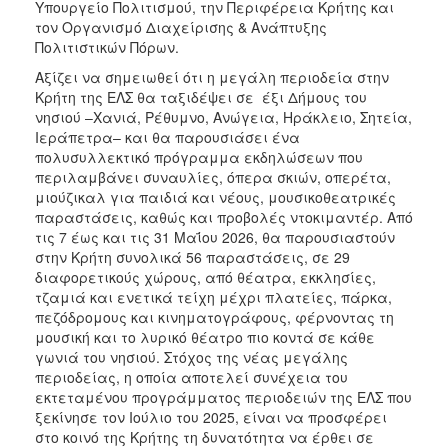
Υπουργείο Πολιτισμού, την Περιφέρεια Κρήτης και
τον Οργανισμό Διαχείρισης & Ανάπτυξης
Πολιτιστικών Πόρων.
Αξίζει να σημειωθεί ότι η μεγάλη περιοδεία στην
Κρήτη της ΕΛΣ θα ταξιδέψει σε έξι Δήμους του
νησιού –Χανιά, Ρέθυμνο, Ανώγεια, Ηράκλειο, Σητεία,
Ιεράπετρα– και θα παρουσιάσει ένα
πολυσυλλεκτικό πρόγραμμα εκδηλώσεων που
περιλαμβάνει συναυλίες, όπερα σκιών, οπερέτα,
μιούζικαλ για παιδιά και νέους, μουσικοθεατρικές
παραστάσεις, καθώς και προβολές ντοκιμαντέρ. Από
τις 7 έως και τις 31 Μαΐου 2026, θα παρουσιαστούν
στην Κρήτη συνολικά 56 παραστάσεις, σε 29
διαφορετικούς χώρους, από θέατρα, εκκλησίες,
τζαμιά και ενετικά τείχη μέχρι πλατείες, πάρκα,
πεζόδρομους και κινηματογράφους, φέρνοντας τη
μουσική και το λυρικό θέατρο πιο κοντά σε κάθε
γωνιά του νησιού. Στόχος της νέας μεγάλης
περιοδείας, η οποία αποτελεί συνέχεια του
εκτεταμένου προγράμματος περιοδειών της ΕΛΣ που
ξεκίνησε τον Ιούλιο του 2025, είναι να προσφέρει
στο κοινό της Κρήτης τη δυνατότητα να έρθει σε