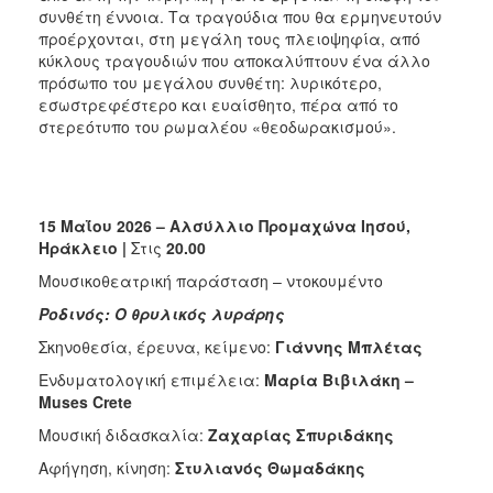
συνθέτη έννοια. Τα τραγούδια που θα ερμηνευτούν
προέρχονται, στη μεγάλη τους πλειοψηφία, από
κύκλους τραγουδιών
που αποκαλύπτουν ένα άλλο
πρόσωπο του μεγάλου συνθέτη: λυρικότερο,
εσωστρεφέστερο και ευαίσθητο, πέρα από το
στερεότυπο του ρωμαλέου «θεοδωρακισμού».
15 Μαΐου 2026 –
Αλσύλλιο Προμαχώνα Ιησού,
Ηράκλειο |
Στις
20.00
Μουσικοθεατρική παράσταση – ντοκουμέντο
Ροδινός:
O
θρυλικός λυράρης
Σκηνοθεσία, έρευνα, κείμενο:
Γιάννης Μπλέτας
Ενδυματολογική επιμέλεια:
Μαρία Βιβιλάκη –
Muses Crete
Μουσική διδασκαλία:
Ζαχαρίας Σπυριδάκης
Αφήγηση, κίνηση:
Στυλιανός Θωμαδάκης