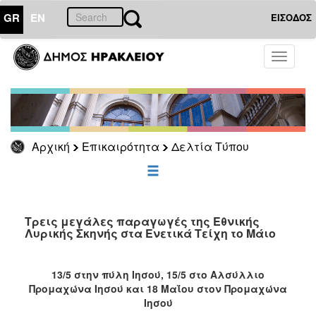
GR
EN
ΕΙΣΟΔΟΣ
ΕΠΙΚΑΙΡΟΤΗΤΑ
Toggle
navigati
Δελτία
Τύπου
Αρχείο
Αρχική
Επικαιρότητα
Δελτία Τύπου
ΔΗΜΟΤΗΣ
ΕΠΙΣΚΕΠΤΗΣ
Τρεις μεγάλες παραγωγές της Εθνικής
Λυρικής Σκηνής στα Ενετικά Τείχη το Μάιο
ΗΡΑΚΛΕΙΟ
ΓΙΑ...
13/5 στην πύλη Ιησού, 15/5 στο Αλσύλλιο
Προμαχώνα Ιησού και 18 Μαΐου
στον Προμαχώνα
Ιησού