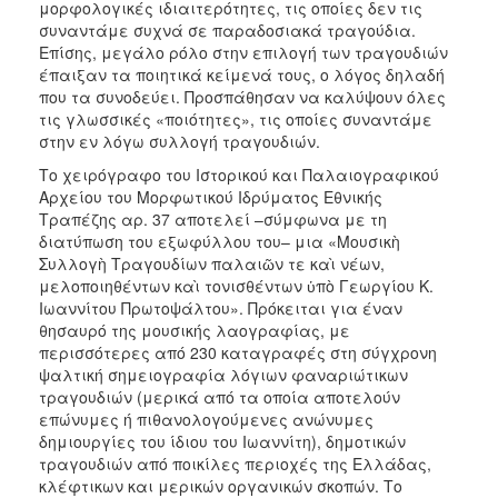
μορφολογικές ιδιαιτερότητες, τις οποίες δεν τις
συναντάμε συχνά σε παραδοσιακά τραγούδια.
Επίσης, μεγάλο ρόλο στην επιλογή των τραγουδιών
έπαιξαν τα ποιητικά κείμενά τους, ο λόγος δηλαδή
που τα συνοδεύει. Προσπάθησαν να καλύψουν όλες
τις γλωσσικές «ποιότητες», τις οποίες συναντάμε
στην εν λόγω συλλογή τραγουδιών.
Το χειρόγραφο του Ιστορικού και Παλαιογραφικού
Αρχείου του Μορφωτικού Ιδρύματος Εθνικής
Τραπέζης αρ. 37 αποτελεί –σύμφωνα με τη
διατύπωση του εξωφύλλου του– μια «Μουσικὴ
Συλλογὴ Τραγουδίων παλαιῶν τε καὶ νέων,
μελοποιηθέντων καὶ τονισθέντων ὑπὸ Γεωργίου Κ.
Ιωαννίτου Πρωτοψάλτου». Πρόκειται για έναν
θησαυρό της μουσικής λαογραφίας, με
περισσότερες από 230 καταγραφές στη σύγχρονη
ψαλτική σημειογραφία λόγιων φαναριώτικων
τραγουδιών (μερικά από τα οποία αποτελούν
επώνυμες ή πιθανολογούμενες ανώνυμες
δημιουργίες του ίδιου του Ιωαννίτη), δημοτικών
τραγουδιών από ποικίλες περιοχές της Ελλάδας,
κλέφτικων και μερικών οργανικών σκοπών. Το