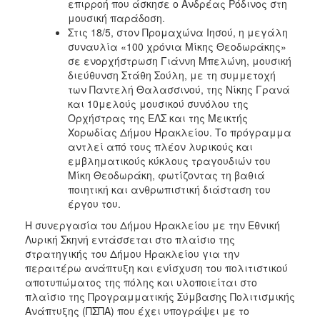
επιρροή που άσκησε ο Ανδρέας Ρόδινος στη
μουσική παράδοση.
Στις 18/5, στον Προμαχώνα Ιησού, η μεγάλη
συναυλία «100 χρόνια Μίκης Θεοδωράκης»
σε ενορχήστρωση Γιάννη Μπελώνη, μουσική
διεύθυνση Στάθη Σούλη, με τη συμμετοχή
των Παντελή Θαλασσινού, της Νίκης Γρανά
και 10μελούς μουσικού συνόλου της
Ορχήστρας της ΕΛΣ και της Μεικτής
Χορωδίας Δήμου Ηρακλείου. Το πρόγραμμα
αντλεί από τους πλέον λυρικούς και
εμβληματικούς κύκλους τραγουδιών του
Μίκη Θεοδωράκη, φωτίζοντας τη βαθιά
ποιητική και ανθρωπιστική διάσταση του
έργου του.
Η συνεργασία του Δήμου Ηρακλείου με την Εθνική
Λυρική Σκηνή εντάσσεται στο πλαίσιο της
στρατηγικής του Δήμου Ηρακλείου για την
περαιτέρω ανάπτυξη και ενίσχυση του πολιτιστικού
αποτυπώματος της πόλης και υλοποιείται στο
πλαίσιο της Προγραμματικής Σύμβασης Πολιτισμικής
Ανάπτυξης (ΠΣΠΑ) που έχει υπογράψει με το