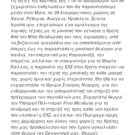
τις αξίες της κρητικής γης. Για το πρόγραμμα των 56
ξεχωριστών εκδηλώσεων που θα παρουσιάσουμε
μέσα στον Μάιο, σε 29 διαφορετικούς χώρους σε
Χανιά, Ρέθυμνο, Ανώγεια, Ηράκλειο, Σητεία,
Ιεράπετρα, επιχειρούμε ένα αμάλγαμα της
λυρικής τέχνης με τη μουσική που γέννησε η Κρήτη.
Από τον Μίκη Θεοδωράκη και τους λυράρηδες, από
τα βυζαντινά τραγούδια και τα αποσπάσματα από
όπερες έως τις παραστάσεις μουσικού θεάτρου για
παιδιά, τον οπερατικό μας Καραγκιόζη, την
οπερέτα, αλλά και το ντοκιμαντέρ για τη Μαρία
Κάλλας, η παρουσία της ΕΛΣ στην Κρήτη στοχεύει να
παρουσιάσει την τέχνη της μουσικής σε κάθε μορφή
της, χωρίς όρια και χωρίς στερεότυπα. Θα ήθελα να
ευχαριστήσω το Ίδρυμα Σταύρος Νιάρχος, για την
ενθάρρυνση και την αποφασιστική του στήριξη στο
πρόγραμμα των περιοδειών μας. Ευχαριστώ θερμά
την Υπουργό Πολιτισμού Λίνα Μενδώνη για τη
συνδρομή και τη στήριξή της προς κάθε νέο σχέδιο
που υλοποιεί η ΕΛΣ, αλλά και τον Περιφερειάρχη,
τους Δημάρχους και όλους τους φορείς της Κρήτης
που μας προσκάλεσαν και που έχουν αγκαλιάσει
τόσο θερμά τον Οργανισμό μας. Θερμές