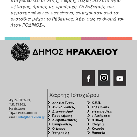
στο βουνό και οι νότες, πικρές, ταξίδευαν στο άγιο
πέλαγος, όμοιες με προσευχή. Οι δοξαριές του,
γεμάτες πόνο και παράπονο, αντηχούσαν από τα
σκοτάδια μέχρι το Ρέθεμνος: λέει πως το όνομά του
ήταν ΡΟΔΙΝΟΣ».
Χάρτης Ιστοχώρου
Αγίου Τίτου 1,
Δελτία Τύπου
Κ.Ε.Π.
Τ.Κ. 71202,
Ανακοινώσεις
Τηλέφωνα
Ηράκλειο
Διαγωνισμοί
e-Υπηρεσίες
Τηλ.: 2813-409000
Προσλήψεις
e-Αιτήματα
email:
info@heraklion.gr
Διαβουλεύσεις
Η Πόλη
Εκδηλώσεις
Ιστορία
Ο Δήμος
Κνωσός
Υπηρεσίες
Μουσεία