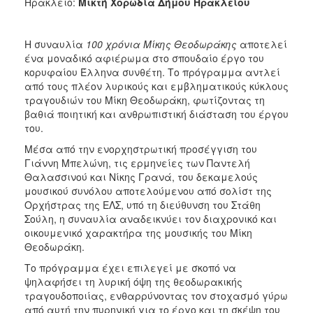
Ηράκλειο:
Μικτή Χορωδία Δήμου Ηρακλείου
Η συναυλία
100 χρόνια Μίκης Θεοδωράκης
αποτελεί
ένα μοναδικό αφιέρωμα στο σπουδαίο έργο του
κορυφαίου Έλληνα συνθέτη. Το πρόγραμμα αντλεί
από τους πλέον λυρικούς και εμβληματικούς κύκλους
τραγουδιών του Μίκη Θεοδωράκη, φωτίζοντας τη
βαθιά ποιητική και ανθρωπιστική διάσταση του έργου
του.
Μέσα από την ενορχηστρωτική προσέγγιση του
Γιάννη Μπελώνη, τις ερμηνείες των Παντελή
Θαλασσινού και Νίκης Γρανά, του δεκαμελούς
μουσικού συνόλου αποτελούμενου από σολίστ της
Ορχήστρας της ΕΛΣ, υπό τη διεύθυνση του Στάθη
Σούλη, η συναυλία αναδεικνύει τον διαχρονικό και
οικουμενικό χαρακτήρα της μουσικής του Μίκη
Θεοδωράκη.
Το πρόγραμμα έχει επιλεγεί με σκοπό να
ψηλαφήσει τη λυρική όψη της θεοδωρακικής
τραγουδοποιίας, ενθαρρύνοντας τον στοχασμό γύρω
από αυτή την πυρηνική για το έργο και τη σκέψη του