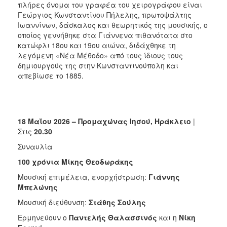
πλήρες όνομα του γραφέα του χειρογράφου είναι
Γεώργιος Κωνσταντίνου Πήλελης, πρωτοψάλτης
Ιωαννίνων, δάσκαλος και θεωρητικός της μουσικής, ο
οποίος γεννήθηκε στα Γιάννενα πιθανότατα στο
κατώφλι 18ου και 19ου αιώνα, διδάχθηκε τη
λεγόμενη «Νέα Μέθοδο» από τους ίδιους τους
δημιουργούς της στην Κωνσταντινούπολη και
απεβίωσε το 1885.
18 Μαΐου 2026 – Προμαχώνας Ιησού, Ηράκλειο
|
Στις
20.30
Συναυλία
100 χρόνια Μίκης Θεοδωράκης
Μουσική επιμέλεια, ενορχήστρωση:
Γιάννης
Μπελώνης
Μουσική διεύθυνση:
Στάθης Σούλης
Ερμηνεύουν ο
Παντελής Θαλασσινός
και η
Νίκη