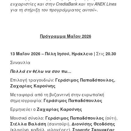
ευχαριστίες και στην CrediaBank και την ANEK Lines
για τη στήριξη του προγράμματος αυτού»
.
Πρόγραμμα Μαΐου 2026
13 Μαΐου 2026 – Πύλη Ιησού, Ηράκλειο |
Στις
20.30
Συναυλία
Πολλά εν θέλω να σου πω…
Επιλογή τραγουδιών:
Γεράσιμος Παπαδόπουλος,
Ζαχαρίας Καρούνης
Μεταφορά από τη βυζαντινή στην ευρωπαϊκή
σημειογραφία:
Γεράσιμος Παπαδόπουλος
Ερμηνεύει ο
Ζαχαρίας Καρούνης
Moυσικό σύνολο:
Γεράσιμος Παπαδόπουλος
(ούτι),
Στέλλα Βαλάση
(σαντούρι),
Διονύσης Θεοδόσης
(κλαρίνο, καβάλ, φλογέρες),
Στρατής Σκουρκέας