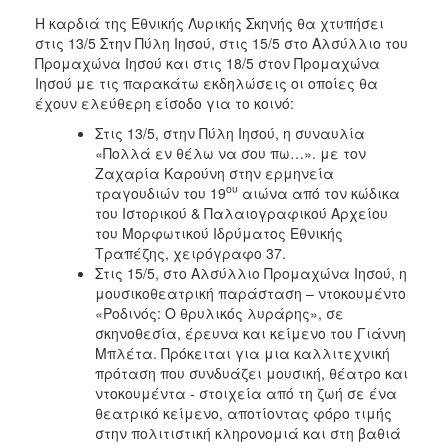
Η καρδιά της Εθνικής Λυρικής Σκηνής θα χτυπήσει
στις 13/5 Στην Πύλη Ιησού, στις 15/5 στο Αλσύλλιο του
Προμαχώνα Ιησού και στις 18/5 στον Προμαχώνα
Ιησού με τις παρακάτω εκδηλώσεις οι οποίες θα
έχουν ελεύθερη είσοδο για το κοινό:
Στις 13/5, στην Πύλη Ιησού, η συναυλία
«Πολλά εν θέλω να σου πω…». με τον
Ζαχαρία Καρούνη στην ερμηνεία
ου
τραγουδιών του 19
αιώνα από τον κώδικα
του Ιστορικού & Παλαιογραφικού Αρχείου
του Μορφωτικού Ιδρύματος Εθνικής
Τραπέζης, χειρόγραφο 37.
Στις 15/5, στο Αλσύλλιο Προμαχώνα Ιησού, η
μουσικοθεατρική παράσταση – ντοκουμέντο
«Ροδινός: O θρυλικός λυράρης», σε
σκηνοθεσία, έρευνα και κείμενο του Γιάννη
Μπλέτα. Πρόκειται για μια καλλιτεχνική
πρόταση που συνδυάζει μουσική, θέατρο και
ντοκουμέντα - στοιχεία από τη ζωή σε ένα
θεατρικό κείμενο, αποτίοντας φόρο τιμής
στην πολιτιστική κληρονομιά και στη βαθιά