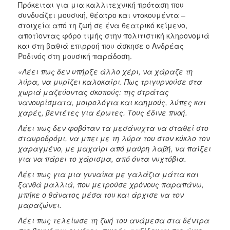
Πρόκειται για μια καλλιτεχνική πρόταση που
συνδυάζει μουσική, θέατρο και ντοκουμέντα –
στοιχεία από τη ζωή σε ένα θεατρικό κείμενο,
αποτίοντας φόρο τιμής στην πολιτιστική κληρονομιά
και στη βαθιά επιρροή που άσκησε ο Ανδρέας
Ροδινός στη μουσική παράδοση.
«Λέει πως δεν υπήρξε άλλο χέρι, να χάραζε τη
λύρα, να μυρίζει καλοκαίρι. Πως τριγυρνούσε στα
χωριά μαζεύοντας σκοπούς: της στράτας
νανουρίσματα, μοιρολόγια και καημούς, λύπες και
χαρές, βεντέτες για έρωτες. Τους έδινε πνοή.
Λέει πως δεν φοβόταν τα μεσάνυχτα να σταθεί στο
σταυροδρόμι, να μπει με τη λύρα του στον κύκλο τον
χαραγμένο, με μαχαίρι από μαύρη λαβή, να παίξει
για να πάρει το χάρισμα, από όντα νυχτόβια.
Λέει πως για μια γυναίκα με γαλάζια μάτια και
ξανθά μαλλιά, που μετρούσε χρόνους παραπάνω,
μπήκε ο θάνατος μέσα του και άρχισε να τον
μαραζώνει.
Λέει πως τελείωσε τη ζωή του ανάμεσα στα δέντρα