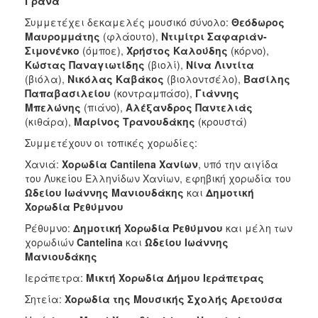
Γρανά
Συμμετέχει δεκαμελές μουσικό σύνολο:
Θεόδωρος
Μαυρομμάτης
(φλάουτο),
Ντιμίτρι Σαφαριάν-
Σιμονένκο
(όμποε),
Χρήστος Καλούδης
(κόρνο),
Κώστας Παναγιωτίδης
(βιολί),
Νίνα Λιντίτα
(βιόλα),
Νικόλας Καβάκος
(βιολοντσέλο),
Βασίλης
Παπαβασιλείου
(κοντραμπάσο),
Γιάννης
Μπελώνης
(πιάνο),
Αλέξανδρος Παντελιάς
(κιθάρα),
Μαρίνος Τρανουδάκης
(κρουστά)
Συμμετέχουν οι τοπικές χορωδίες:
Χανιά:
Χορωδία Cantilena Χανίων
, υπό την αιγίδα
του Λυκείου Ελληνίδων Χανίων, εφηβική χορωδία του
Ωδείου Ιωάννης Μανιουδάκης
και
Δημοτική
Χορωδία Ρεθύμνου
Ρέθυμνο:
Δημοτική Χορωδία Ρεθύμνου
και μέλη των
χορωδιών
Cantelina
και
Ωδείου Ιωάννης
Μανιουδάκης
Ιεράπετρα:
Μικτή Χορωδία Δήμου Ιεράπετρας
Σητεία:
Χορωδία της Μουσικής Σχολής Αρετούσα