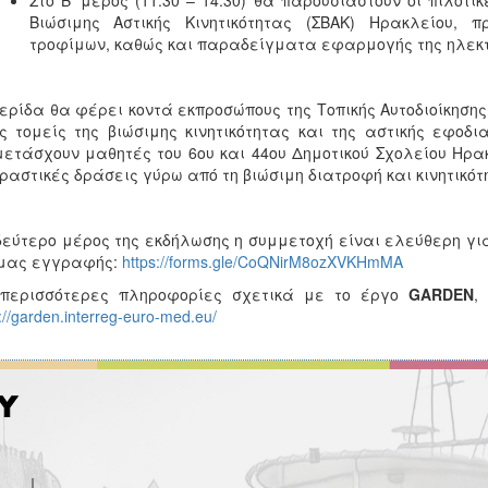
Στο Β’ μέρος (11:30 – 14:30) θα παρουσιαστούν οι πιλοτ
Βιώσιμης Αστικής Κινητικότητας (ΣΒΑΚ) Ηρακλείου, π
τροφίμων, καθώς και παραδείγματα εφαρμογής της ηλεκτρ
ερίδα θα φέρει κοντά εκπροσώπους της Τοπικής Αυτοδιοίκησης,
ς τομείς της βιώσιμης κινητικότητας και της αστικής εφοδ
ετάσχουν μαθητές του 6ου και 44ου Δημοτικού Σχολείου Ηρα
ραστικές δράσεις γύρω από τη βιώσιμη διατροφή και κινητικότ
δεύτερο μέρος της εκδήλωσης η συμμετοχή είναι ελεύθερη για
μας εγγραφής:
https://forms.gle/CoQNirM8ozXVKHmMA
 περισσότερες πληροφορίες σχετικά με το έργο
GARDEN
,
://garden.interreg-euro-med.eu/