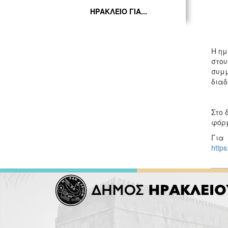
ΗΡΑΚΛΕΙΟ ΓΙΑ...
Η ημ
στου
συμμ
διαδ
Στο 
φόρ
Για
https