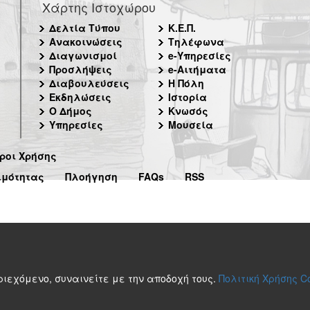
Χάρτης Ιστοχώρου
Δελτία Τύπου
Κ.Ε.Π.
Ανακοινώσεις
Τηλέφωνα
Διαγωνισμοί
e-Υπηρεσίες
Προσλήψεις
e-Αιτήματα
Διαβουλεύσεις
Η Πόλη
Εκδηλώσεις
Ιστορία
Ο Δήμος
Κνωσός
Υπηρεσίες
Μουσεία
ροι Χρήσης
ιμότητας
Πλοήγηση
FAQs
RSS
περιεχόμενο, συναινείτε με την αποδοχή τους.
Πολιτική Χρήσης C