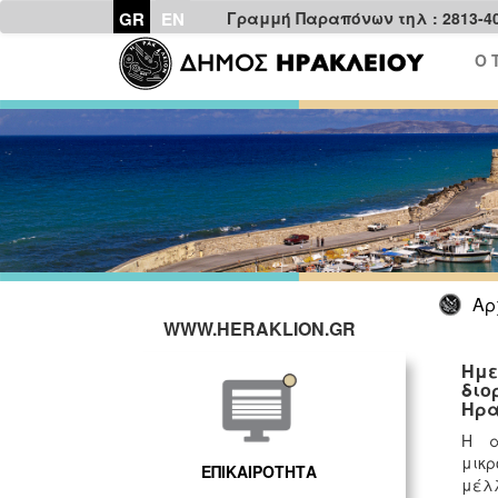
GR
EN
Γραμμή Παραπόνων τηλ : 2813-4
Ο 
Αρ
WWW.HERAKLION.GR
Ημε
διο
Ηρα
Η α
μικρ
ΕΠΙΚΑΙΡΟΤΗΤΑ
μέλλ