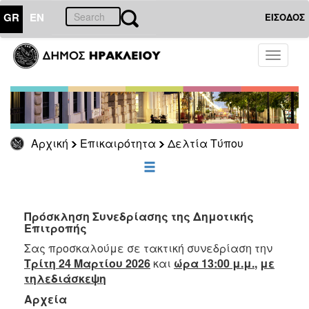
GR
EN
ΕΙΣΟΔΟΣ
ΕΠΙΚΑΙΡΟΤΗΤΑ
Toggle
navigati
Δελτία
Τύπου
Αρχείο
Αρχική
Επικαιρότητα
Δελτία Τύπου
ΔΗΜΟΤΗΣ
ΕΠΙΣΚΕΠΤΗΣ
Πρόσκληση Συνεδρίασης της Δημοτικής
Επιτροπής
ΗΡΑΚΛΕΙΟ
Σας προσκαλούμε σε τακτική συνεδρίαση την
ΓΙΑ...
Τρίτη 24 Μαρτίου 2026
και
ώρα 13:00 μ.μ.
,
με
τηλεδιάσκεψη
Αρχεία