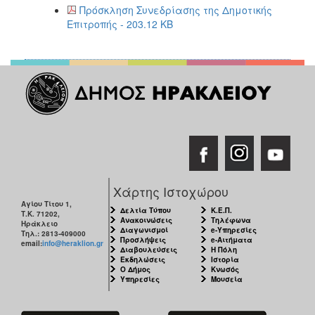
Πρόσκληση Συνεδρίασης της Δημοτικής
Επιτροπής - 203.12 KB
Χάρτης Ιστοχώρου
Αγίου Τίτου 1,
Δελτία Τύπου
Κ.Ε.Π.
Τ.Κ. 71202,
Ανακοινώσεις
Τηλέφωνα
Ηράκλειο
Διαγωνισμοί
e-Υπηρεσίες
Τηλ.: 2813-409000
Προσλήψεις
e-Αιτήματα
email:
info@heraklion.gr
Διαβουλεύσεις
Η Πόλη
Εκδηλώσεις
Ιστορία
Ο Δήμος
Κνωσός
Υπηρεσίες
Μουσεία