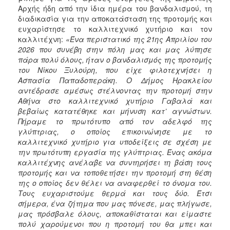
Αρχής ήδη από την ίδια ημέρα του βανδαλισμού, τη
διαδικασία για την αποκατάσταση της προτομής και
ευχαρίστησε το καλλιτεχνικό χυτήριο και τον
καλλιτέχνη:
«Ένα περιστατικό της 21ης Απριλίου του
2026 που συνέβη στην πόλη μας και μας λύπησε
πάρα πολύ όλους, ήταν ο βανδαλισμός της προτομής
του Νίκου Ξυλούρη, που είχε φιλοτεχνήσει η
Ασπασία Παπαδοπεράκη. Ο Δήμος Ηρακλείου
αντέδρασε αμέσως στέλνοντας την προτομή στην
Αθήνα στο καλλιτεχνικό χυτήριο Γαβαλά και
βεβαίως κατατέθηκε και μήνυση κατ’ αγνώστων.
Πήραμε το πρωτότυπο από τον αδελφό της
γλύπτριας, ο οποίος επικοινώνησε με το
καλλιτεχνικό χυτήριο για υποδείξεις σε σχέση με
την πρωτότυπη εργασία της γλύπτριας. Ένας ακόμα
καλλιτέχνης ανέλαβε να συντηρήσει τη βάση τους
προτομής και να τοποθετήσει την προτομή στη θέση
της ο οποίος δεν θέλει να αναφερθεί το όνομα του.
Τους ευχαριστούμε θερμά και τους δύο. Έτσι
σήμερα, ένα ζήτημα που μας πόνεσε, μας πλήγωσε,
μας πρόσβαλε όλους, αποκαθίσταται και είμαστε
πολύ χαρούμενοι που η προτομή του θα μπει και