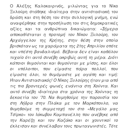
Ο Αλέξης Καλοκαιρινός, μιλώντας για το Νίκο
Ξυλούρη στάθηκε ιδιαίτερα στην αντιστασιακή του
δράση και στη θέση του στην συλλογική μνήμη, ενώ
αναφέρθηκε στην προσήλωση του στις δημοκρατικές
αξίες και τα ανθρώπινα δικαιώματα:
«Σήμερα
αποκαθίσταται η προτομή του Νίκου Ξυλούρη, του
Αρχάγγελου της Κρήτης, στην θέση στην οποία
βρισκόταν ως τα χαράματα της 21ης Απριλίου οπότε
και υπέστη βανδαλισμό. Βέβαια δεν είναι καθόλου
τυχαίο ότι αυτό συνέβη ακριβώς αυτή τη μέρα. Διότι
κάποιοι θυμούνται και θυμούνται με μίσος, και όλοι
οι υπόλοιποι, που είμαστε πάρα πολλοί, που
είμαστε όλοι, το θυμόμαστε με αγάπη και τιμή:
Ήταν Αντιστασιακός! Ο Νίκος Ξυλούρης ήταν μια από
τις πιο βροντερές φωνές ενάντια στη Χούντα. Και
αυτό συνέβη ιδιαίτερα στα χρόνια της Χούντας τη
δεκαετία του ’70. Να θυμηθούμε την παρουσία του
στη Λήδρα στην Πλάκα με τον Μαρκόπουλο, να
θυμηθούμε τη συμμετοχή του στο «Μεγάλο μας
Τσίρκο» του Ιάκωβου Καμπανέλλη που ανέβηκε από
την Καρέζη και τον Καζάκο και οι χουντικοί το
έκλεισαν και συνέλαβαν τους πρωταγωνιστές. Τότε