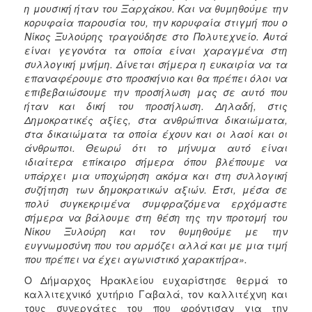
η μουσική ήταν του Ξαρχάκου. Και να θυμηθούμε την
κορυφαία παρουσία του, την κορυφαία στιγμή που ο
Νίκος Ξυλούρης τραγούδησε στο Πολυτεχνείο. Αυτά
είναι γεγονότα τα οποία είναι χαραγμένα στη
συλλογική μνήμη. Δίνεται σήμερα η ευκαιρία να τα
επαναφέρουμε στο προσκήνιο και θα πρέπει όλοι να
επιβεβαιώσουμε την προσήλωση μας σε αυτό που
ήταν και δική του προσήλωση. Δηλαδή, στις
Δημοκρατικές αξίες, στα ανθρώπινα δικαιώματα,
στα δικαιώματα τα οποία έχουν και οι λαοί και οι
άνθρωποι. Θεωρώ ότι το μήνυμα αυτό είναι
ιδιαίτερα επίκαιρο σήμερα όπου βλέπουμε να
υπάρχει μια υποχώρηση ακόμα και στη συλλογική
συζήτηση των δημοκρατικών αξιών. Έτσι, μέσα σε
πολύ συγκεκριμένα συμφραζόμενα ερχόμαστε
σήμερα να βάλουμε στη θέση της την προτομή του
Νίκου Ξυλούρη και τον θυμηθούμε με την
ευγνωμοσύνη που του αρμόζει αλλά και με μια τιμή
που πρέπει να έχει αγωνιστικό χαρακτήρα».
Ο Δήμαρχος Ηρακλείου ευχαρίστησε θερμά το
καλλιτεχνικό χυτήριο Γαβαλά, τον καλλιτέχνη και
τους συνεργάτες του που φρόντισαν για την