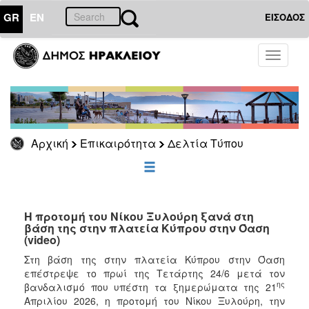
GR
EN
ΕΙΣΟΔΟΣ
ΕΠΙΚΑΙΡΟΤΗΤΑ
Toggle
navigati
Δελτία
Τύπου
Αρχείο
Αρχική
Επικαιρότητα
Δελτία Τύπου
ΔΗΜΟΤΗΣ
ΕΠΙΣΚΕΠΤΗΣ
Η προτομή του Νίκου Ξυλούρη ξανά στη
βάση της στην πλατεία Κύπρου στην Όαση
(video)
ΗΡΑΚΛΕΙΟ
ΓΙΑ...
Στη βάση της στην πλατεία Κύπρου στην Όαση
επέστρεψε το πρωί της Τετάρτης 24/6 μετά τον
ης
βανδαλισμό που υπέστη τα ξημερώματα της 21
Απριλίου 2026, η προτομή του Νίκου Ξυλούρη, την