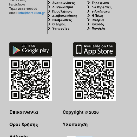
Ανακοινώσεις
Τηλέφωνα
Ηράκλειο
Διαγωνισμοί
e-Υπηρεσίες
Τηλ.: 2813-409000
Προσλήψεις
e-Αιτήματα
email:
info@heraklion.gr
Διαβουλεύσεις
Η Πόλη
Εκδηλώσεις
Ιστορία
Ο Δήμος
Κνωσός
Υπηρεσίες
Μουσεία
Επικοινωνία
Copyright © 2026
Όροι Χρήσης
Υλοποίηση
Δήλωση