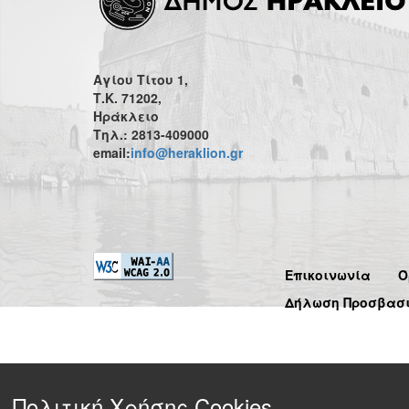
Αγίου Τίτου 1,
Τ.Κ. 71202,
Ηράκλειο
Τηλ.: 2813-409000
email:
info@heraklion.gr
Επικοινωνία
Ό
Δήλωση Προσβασ
Πολιτική Χρήσης Cookies