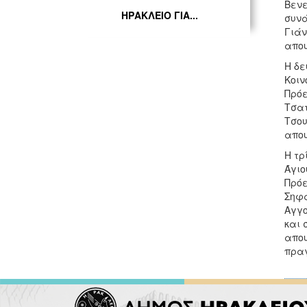
Βενε
ΗΡΑΚΛΕΙΟ ΓΙΑ...
συνά
Γιάν
απου
Η δε
Κοιν
Πρόε
Τσατ
Τσου
απου
Η τρ
Άγιο
Πρόε
Σηφά
Αγγο
και 
απου
πραγ