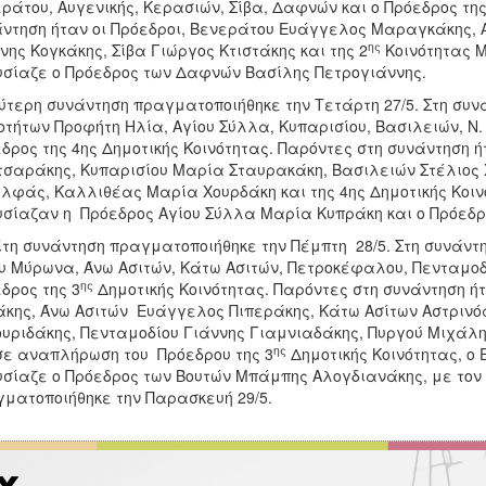
ράτου, Αυγενικής, Κερασιών, Σίβα, Δαφνών και ο Πρόεδρος της
ντηση ήταν οι Πρόεδροι, Βενεράτου Ευάγγελος Μαραγκάκης, 
ης
νης Κογκάκης, Σίβα Γιώργος Κτιστάκης και της 2
Κοινότητας Μ
σίαζε ο Πρόεδρος των Δαφνών Βασίλης Πετρογιάννης.
ύτερη συνάντηση πραγματοποιήθηκε την Τετάρτη 27/5. Στη συν
οτήτων Προφήτη Ηλία, Αγίου Σύλλα, Κυπαρισίου, Βασιλειών, Ν
δρος της 4ης Δημοτικής Κοινότητας. Παρόντες στη συνάντηση 
σαράκης, Κυπαρισίου Μαρία Σταυρακάκη, Βασιλειών Στέλιος
λφάς, Καλλιθέας Μαρία Χουρδάκη και της 4ης Δημοτικής Κοιν
σίαζαν η Πρόεδρος Αγίου Σύλλα Μαρία Κυπράκη και ο Πρόεδρο
ίτη συνάντηση πραγματοποιήθηκε την Πέμπτη 28/5. Στη συνάντη
υ Μύρωνα, Άνω Ασιτών, Κάτω Ασιτών, Πετροκέφαλου, Πενταμοδί
ης
δρος της 3
Δημοτικής Κοινότητας. Παρόντες στη συνάντηση ήτ
κης, Άνω Ασιτών Ευάγγελος Πιπεράκης, Κάτω Ασίτων Αστριν
υριδάκης, Πενταμοδίου Γιάννης Γιαμνιαδάκης, Πυργού Μιχάλ
ης
σε αναπλήρωση του Πρόεδρου της 3
Δημοτικής Κοινότητας, ο
σίαζε ο Πρόεδρος των Βουτών Μπάμπης Αλογδιανάκης, με τον 
ματοποιήθηκε την Παρασκευή 29/5.