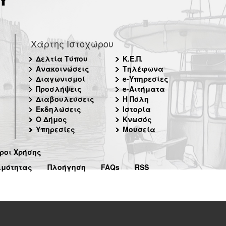
Χάρτης Ιστοχώρου
Δελτία Τύπου
Κ.Ε.Π.
Ανακοινώσεις
Τηλέφωνα
Διαγωνισμοί
e-Υπηρεσίες
Προσλήψεις
e-Αιτήματα
Διαβουλεύσεις
Η Πόλη
Εκδηλώσεις
Ιστορία
Ο Δήμος
Κνωσός
Υπηρεσίες
Μουσεία
ροι Χρήσης
ιμότητας
Πλοήγηση
FAQs
RSS