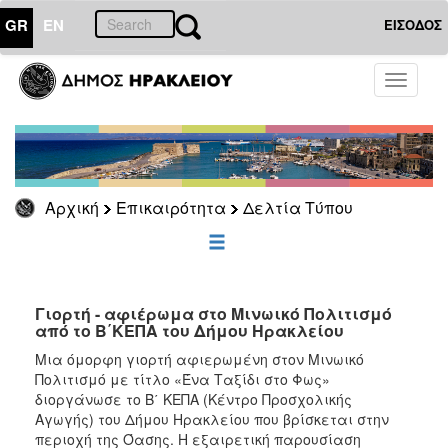
GR
EN
ΕΙΣΟΔΟΣ
ΕΠΙΚΑΙΡΟΤΗΤΑ
Toggle
navigati
Δελτία
Τύπου
Αρχείο
Αρχική
Επικαιρότητα
Δελτία Τύπου
ΔΗΜΟΤΗΣ
ΕΠΙΣΚΕΠΤΗΣ
Γιορτή - αφιέρωμα στο Μινωικό Πολιτισμό
από το Β΄ΚΕΠΑ του Δήμου Ηρακλείου
ΗΡΑΚΛΕΙΟ
Μια όμορφη γιορτή αφιερωμένη στον Μινωικό
ΓΙΑ...
Πολιτισμό με τίτλο «Ένα Ταξίδι στο Φως»
διοργάνωσε το Β΄ ΚΕΠΑ (Κέντρο Προσχολικής
Αγωγής) του Δήμου Ηρακλείου που βρίσκεται στην
περιοχή της Όασης. Η εξαιρετική παρουσίαση