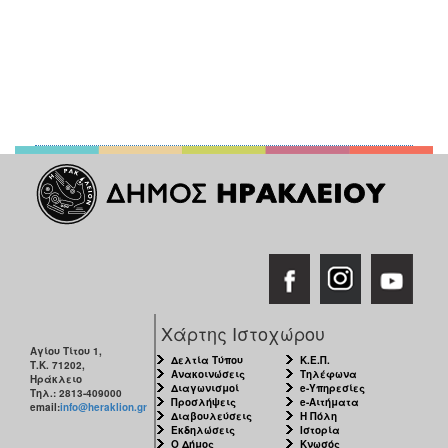
Χάρτης Ιστοχώρου
Αγίου Τίτου 1,
Δελτία Τύπου
Κ.Ε.Π.
Τ.Κ. 71202,
Ανακοινώσεις
Τηλέφωνα
Ηράκλειο
Διαγωνισμοί
e-Υπηρεσίες
Τηλ.: 2813-409000
Προσλήψεις
e-Αιτήματα
email:
info@heraklion.gr
Διαβουλεύσεις
Η Πόλη
Εκδηλώσεις
Ιστορία
Ο Δήμος
Κνωσός