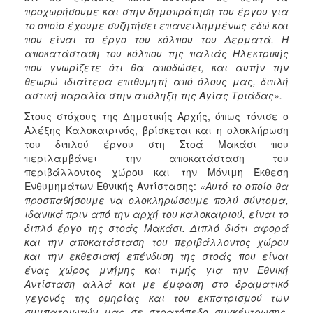
προχωρήσουμε και στην δημοπράτηση του έργου για
το οποίο έχουμε συζητήσει επανειλημμένως εδώ και
που είναι το έργο του κόλπου του Δερματά. Η
αποκατάσταση του κόλπου της παλιάς Ηλεκτρικής
που γνωρίζετε ότι θα αποδώσει, και αυτήν την
θεωρώ ιδιαίτερα επιθυμητή από όλους μας, διπλή
αστική παραλία στην απόληξη της Αγίας Τριάδας».
Στους στόχους της Δημοτικής Αρχής, όπως τόνισε ο
Αλέξης Καλοκαιρινός, βρίσκεται και η ολοκλήρωση
του διπλού έργου στη Στοά Μακάσι που
περιλαμβάνει την αποκατάσταση του
περιβάλλοντος χώρου και την Μόνιμη Έκθεση
Ενθυμημάτων Εθνικής Αντίστασης:
«Αυτό το οποίο θα
προσπαθήσουμε να ολοκληρώσουμε πολύ σύντομα,
ιδανικά πριν από την αρχή του καλοκαιριού, είναι το
διπλό έργο της στοάς Μακάσι. Διπλό διότι αφορά
και την αποκατάσταση του περιβάλλοντος χώρου
και την εκθεσιακή επένδυση της στοάς που είναι
ένας χώρος μνήμης και τιμής για την Εθνική
Αντίσταση αλλά και με έμφαση στο δραματικό
γεγονός της ομηρίας και του εκπατρισμού των
συμπατριωτών μας σε στρατόπεδο συγκέντρωσης.