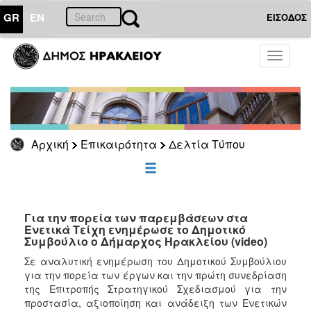
GR
EN
ΕΙΣΟΔΟΣ
ΕΠΙΚΑΙΡΟΤΗΤΑ
Toggle
navigati
Δελτία
Τύπου
Αρχείο
Αρχική
Επικαιρότητα
Δελτία Τύπου
ΔΗΜΟΤΗΣ
ΕΠΙΣΚΕΠΤΗΣ
Για την πορεία των παρεμβάσεων στα
Ενετικά Τείχη ενημέρωσε το Δημοτικό
Συμβούλιο ο Δήμαρχος Ηρακλείου (video)
ΗΡΑΚΛΕΙΟ
ΓΙΑ...
Σε αναλυτική ενημέρωση του Δημοτικού Συμβούλιου
για την πορεία των έργων και την πρώτη συνεδρίαση
της Επιτροπής Στρατηγικού Σχεδιασμού για την
προστασία, αξιοποίηση και ανάδειξη των Ενετικών