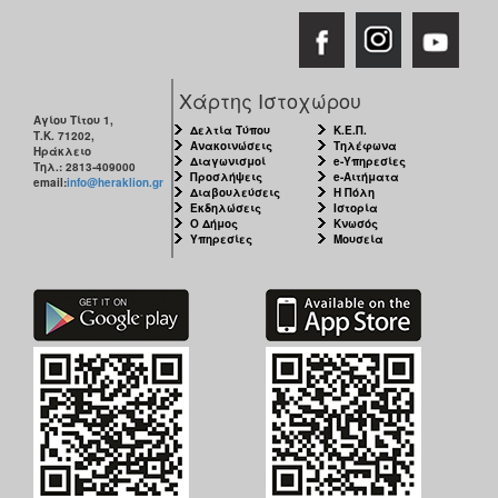
Χάρτης Ιστοχώρου
Αγίου Τίτου 1,
Δελτία Τύπου
Κ.Ε.Π.
Τ.Κ. 71202,
Ανακοινώσεις
Τηλέφωνα
Ηράκλειο
Διαγωνισμοί
e-Υπηρεσίες
Τηλ.: 2813-409000
Προσλήψεις
e-Αιτήματα
email:
info@heraklion.gr
Διαβουλεύσεις
Η Πόλη
Εκδηλώσεις
Ιστορία
Ο Δήμος
Κνωσός
Υπηρεσίες
Μουσεία