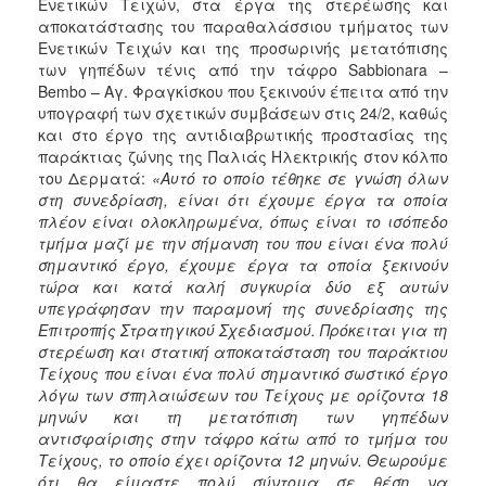
Ενετικών Τειχών, στα έργα της στερέωσης και
αποκατάστασης του παραθαλάσσιου τμήματος των
Ενετικών Τειχών και της προσωρινής μετατόπισης
των γηπέδων τένις από την τάφρο Sabbionara –
Bembo – Αγ. Φραγκίσκου που ξεκινούν έπειτα από την
υπογραφή των σχετικών συμβάσεων στις 24/2, καθώς
και στο έργο της αντιδιαβρωτικής προστασίας της
παράκτιας ζώνης της Παλιάς Ηλεκτρικής στον κόλπο
του Δερματά:
«
Αυτό το οποίο τέθηκε σε γνώση όλων
στη συνεδρίαση, είναι ότι έχουμε έργα τα οποία
πλέον είναι ολοκληρωμένα, όπως είναι το ισόπεδο
τμήμα μαζί με την σήμανση του που είναι ένα πολύ
σημαντικό έργο, έχουμε έργα τα οποία ξεκινούν
τώρα και κατά καλή συγκυρία δύο εξ αυτών
υπεγράφησαν την παραμονή της συνεδρίασης της
Επιτροπής Στρατηγικού Σχεδιασμού. Πρόκειται για τη
στερέωση και στατική αποκατάσταση του παράκτιου
Τείχους που είναι ένα πολύ σημαντικό σωστικό έργο
λόγω των σπηλαιώσεων του Τείχους με ορίζοντα 18
μηνών και τη μετατόπιση των γηπέδων
αντισφαίρισης στην τάφρο κάτω από το τμήμα του
Τείχους, το οποίο έχει ορίζοντα 12 μηνών. Θεωρούμε
ότι θα είμαστε πολύ σύντομα σε θέση να