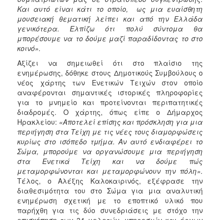
Και αυτό είναι κάτι το οποίο, ως μια ευαίσθητη
μουσειακή θεματική λείπει και από την Ελλάδα
γενικότερα. Ελπίζω ότι πολύ σύντομα θα
μπορέσουμε να το δούμε μαζί παραδίδοντας το στο
κοινό».
Αξίζει να σημειωθεί ότι στο πλαίσιο της
ενημέρωσης, δόθηκε στους Δημοτικούς Συμβούλους ο
νέος χάρτης των Ενετικών Τειχών στον οποίο
αναφέρονται σημαντικές ιστορικές πληροφορίες
για το μνημείο και προτείνονται περιπατητικές
διαδρομές. Ο χάρτης, όπως είπε ο Δήμαρχος
Ηρακλείου:
«Αποτελεί επίσης και πρόσκληση για μια
περιήγηση στα Τείχη με τις νέες τους διαμορφώσεις
κυρίως στο ισόπεδο τμήμα. Αν αυτό ενδιαφέρει το
Σώμα, μπορούμε να οργανώσουμε μια περιήγηση
στα Ενετικά Τείχη και να δούμε πώς
μεταμορφώνονται και μεταμορφώνουν την πόλη».
Τέλος, ο Αλέξης Καλοκαιρινός, εξέφρασε την
διαθεσιμότητα του στο Σώμα για μια αναλυτική
ενημέρωση σχετική με το εποπτικό υλικό που
παρήχθη για τις δύο συνεδριάσεις με στόχο την
επισκόπηση των 34 μελετών, υπηρεσιών και έργων