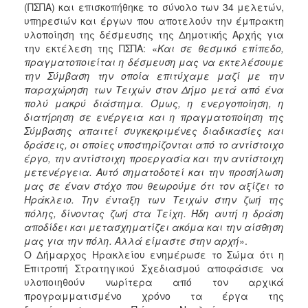
(ΠΣΠΑ) και επισκοπήθηκε το σύνολο των 34 μελετών,
υπηρεσιών και έργων που αποτελούν την έμπρακτη
υλοποίηση της δέσμευσης της Δημοτικής Αρχής για
την εκτέλεση της ΠΣΠΑ: «
Και σε θεσμικό επίπεδο,
πραγματοποιείται η δέσμευση μας να εκτελέσουμε
την Σύμβαση την οποία επιτύχαμε μαζί με την
παραχώρηση των Τειχών στον Δήμο μετά από ένα
πολύ μακρύ διάστημα. Όμως, η ενεργοποίηση, η
διατήρηση σε ενέργεια και η πραγματοποίηση της
Σύμβασης απαιτεί συγκεκριμένες διαδικασίες και
δράσεις, οι οποίες υποστηρίζονται από το αντίστοιχο
έργο, την αντίστοιχη προεργασία και την αντίστοιχη
μετενέργεια. Αυτό σηματοδοτεί και την προσήλωση
μας σε έναν στόχο που θεωρούμε ότι τον αξίζει το
Ηράκλειο. Την ένταξη των Τειχών στην ζωή της
πόλης, δίνοντας ζωή στα Τείχη. Ήδη αυτή η δράση
αποδίδει και μετασχηματίζει ακόμα και την αίσθηση
μας για την πόλη. Αλλά είμαστε στην αρχή
».
Ο Δήμαρχος Ηρακλείου ενημέρωσε το Σώμα ότι η
Επιτροπή Στρατηγικού Σχεδιασμού αποφάσισε να
υλοποιηθούν νωρίτερα από τον αρχικά
προγραμματισμένο χρόνο τα έργα της