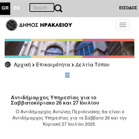
GR
EN
ΕΙΣΟΔΟΣ
ΕΠΙΚΑΙΡΟΤΗΤΑ
Toggle
navigati
Δελτία
Τύπου
Αρχείο
Αρχική
Επικαιρότητα
Δελτία Τύπου
ΔΗΜΟΤΗΣ
ΕΠΙΣΚΕΠΤΗΣ
Αντιδήμαρχος Υπηρεσίας για το
Σαββατοκύριακο 26 και 27 Ιουλίου
ΗΡΑΚΛΕΙΟ
Ο Αντιδήμαρχος Αντώνης Περισυνάκης θα είναι ο
ΓΙΑ...
Αντιδήμαρχος Υπηρεσίας για το Σάββατο 26 και την
Κυριακή 27 Ιουλίου 2025.