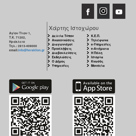
Χάρτης Ιστοχώρου
Αγίου Τίτου 1,
Δελτία Τύπου
Κ.Ε.Π.
Τ.Κ. 71202,
Ανακοινώσεις
Τηλέφωνα
Ηράκλειο
Διαγωνισμοί
e-Υπηρεσίες
Τηλ.: 2813-409000
Προσλήψεις
e-Αιτήματα
email:
info@heraklion.gr
Διαβουλεύσεις
Η Πόλη
Εκδηλώσεις
Ιστορία
Ο Δήμος
Κνωσός
Υπηρεσίες
Μουσεία