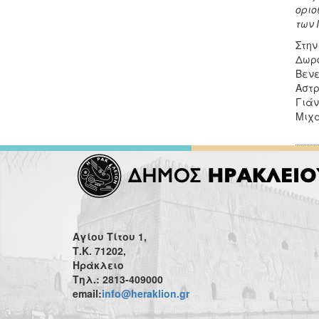
οριο
των 
Στην
Δωρο
Βενε
Αστρ
Γιάν
Μιχά
Αγίου Τίτου 1,
Τ.Κ. 71202,
Ηράκλειο
Τηλ.: 2813-409000
email:
info@heraklion.gr