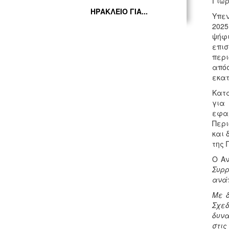
Γιώρ
ΗΡΑΚΛΕΙΟ ΓΙΑ...
Υπεν
2025
ψήφι
επισ
περι
απόσ
εκατ
Κατά
για
εφαρ
Περι
και 
της 
Ο Αν
Συρρ
ανάπ
Με δ
Σχεδ
δυνα
στις