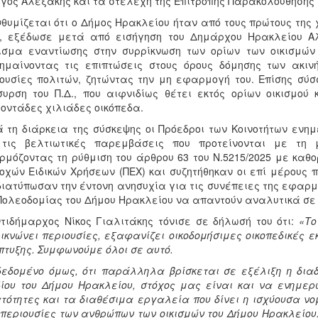
γος Αλεξάκης και τα στελέχη της Επιτροπής Παρακολούθησης
θυμίζεται ότι ο Δήμος Ηρακλείου ήταν από τους πρώτους της
, εξέδωσε μετά από εισήγηση του Δημάρχου Ηρακλείου Αλ
σμα εναντίωσης στην συρρίκνωση των ορίων των οικισμών
ημαίνοντας τις επιπτώσεις στους όρους δόμησης των ακι
ουσίες πολιτών, ζητώντας την μη εφαρμογή του. Επίσης σύσσ
υρση του Π.Δ., που αιφνιδίως θέτει εκτός ορίων οικισμού
οντάδες χιλιάδες οικόπεδα.
 τη διάρκεια της σύσκεψης οι Πρόεδροι των Κοινοτήτων ενη
 τις βελτιωτικές παρεμβάσεις που προτείνονται με τη μ
μόζοντας τη ρύθμιση του άρθρου 63 του Ν.5215/2025 με καθ
οχών Ειδικών Χρήσεων (ΠΕΧ) και συζητήθηκαν οι επί μέρους π
διατύπωσαν την έντονη ανησυχία για τις συνέπειες της εφαρμ
Πολεοδομίας του Δήμου Ηρακλείου να απαντούν αναλυτικά σε ό
τιδήμαρχος Νίκος Γιαλιτάκης τόνισε σε δήλωσή του ότι:
«Το
ικνώνει περιουσίες, εξαφανίζει οικοδομήσιμες οικοπεδικές 
τυξης. Συμφωνούμε όλοι σε αυτό.
εδομένο όμως, ότι παράλληλα βρίσκεται σε εξέλιξη η διαδ
ίου του Δήμου Ηρακλείου, στόχος μας είναι και να ενημερω
τότητες και τα διαθέσιμα εργαλεία που δίνει η ισχύουσα νο
 περιουσίες των ανθρώπων των οικισμών του Δήμου Ηρακλείο