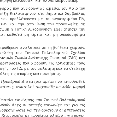
 Ειρήνη Μανουσάκη και Ελίνα Μαμουλάκη.
 χώρας που αντιδρώντας άμεσα, τον Μάιο του
έξη Καλοκαιρινού στο Δημοτικό Συμβούλιο,
 που προβλέπονται με το συγκεκριμένο ΠΔ,
νήτων και την απαξίωση που προκαλείτε σε
ωμη η Τοπική Αυτοδιοίκηση έχει ζητήσει την
 και καθιστά μη άρτια και μη οικοδομήσιμα
μερώθηκαν αναλυτικά με τη βοήθεια χαρτών,
ελέτη του Τοπικού Πολεοδομικού Σχεδίου
ορισμών Ζωνών Ανάπτυξης Οικισμού (ΖΑΟ) και
εριπτώσεις που αφορούν τις Κοινότητες τους
ογής του ΠΔ, με τον μελετητή και τα στελέχη
λες τις απορίες και ερωτήσεις.
 Προεδρικό Διάταγμα πρέπει να αποσυρθεί.
εκτάσεις, αποτελεί τροχοπέδη σε κάθε μορφή
ικασία εκπόνησης του Τοπικού Πολεοδομικού
θούν όλες οι τοπικές κοινωνίες και για τις
μοθεσία ώστε να περιοριστούν οι επιπτώσεις
υ. Κινούμαστε με προσανατολισμό την επανα-