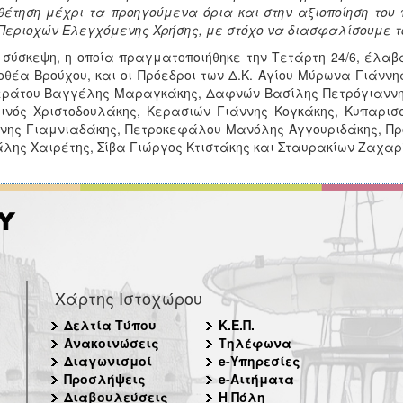
θέτηση μέχρι τα προηγούμενα όρια και στην αξιοποίηση του
Περιοχών Ελεγχόμενης Χρήσης, με στόχο να διασφαλίσουμε τ
 σύσκεψη, η οποία πραγματοποιήθηκε την Τετάρτη 24/6, έλα
θέα Βρούχου, και οι Πρόεδροι των Δ.Κ. Αγίου Μύρωνα Γιάνν
ράτου Βαγγέλης Μαραγκάκης, Δαφνών Βασίλης Πετρόγιαννη
ινός Χριστοδουλάκης, Κερασιών Γιάννης Κογκάκης, Κυπαρισ
νης Γιαμνιαδάκης, Πετροκεφάλου Μανόλης Αγγουριδάκης, Π
λης Χαιρέτης, Σίβα Γιώργος Κτιστάκης και Σταυρακίων Ζαχαρ
Χάρτης Ιστοχώρου
Δελτία Τύπου
Κ.Ε.Π.
Ανακοινώσεις
Τηλέφωνα
Διαγωνισμοί
e-Υπηρεσίες
Προσλήψεις
e-Αιτήματα
Διαβουλεύσεις
Η Πόλη