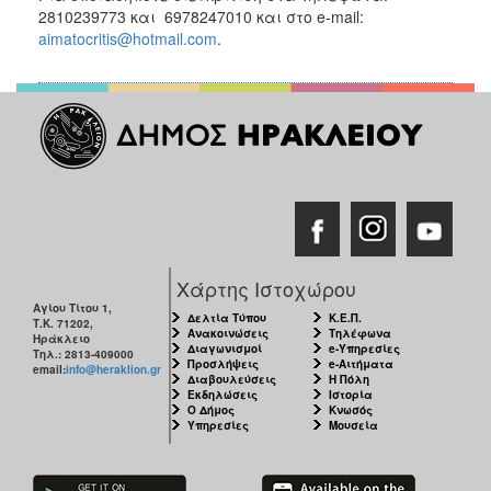
2810239773 και 6978247010 και στο e-mail:
aimatocritis@hotmail.com
.
Χάρτης Ιστοχώρου
Αγίου Τίτου 1,
Δελτία Τύπου
Κ.Ε.Π.
Τ.Κ. 71202,
Ανακοινώσεις
Τηλέφωνα
Ηράκλειο
Διαγωνισμοί
e-Υπηρεσίες
Τηλ.: 2813-409000
Προσλήψεις
e-Αιτήματα
email:
info@heraklion.gr
Διαβουλεύσεις
Η Πόλη
Εκδηλώσεις
Ιστορία
Ο Δήμος
Κνωσός
Υπηρεσίες
Μουσεία