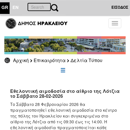
GR
EN
ΕΙΣΟΔΟΣ
ΕΠΙΚΑΙΡΟΤΗΤΑ
Toggle
navigati
Δελτία
Τύπου
Αρχείο
Αρχική
Επικαιρότητα
Δελτία Τύπου
ΔΗΜΟΤΗΣ
ΕΠΙΣΚΕΠΤΗΣ
Εθελοντική αιμοδοσία στο αίθριο της Λότζια
το Σάββατο 28-02-2026
ΗΡΑΚΛΕΙΟ
Το Σάββατο 28 Φεβρουαρίου 2026 θα
ΓΙΑ...
πραγματοποιηθεί εθελοντική αιμοδοσία στο κέντρο
της πόλης του Ηρακλείου και συγκεκριμένα στο
αίθριο της Λότζια από τις 09:30 έως τις 14:00. Η
εθελοντική αιμοδοσία πραγματοποιείται κάθε