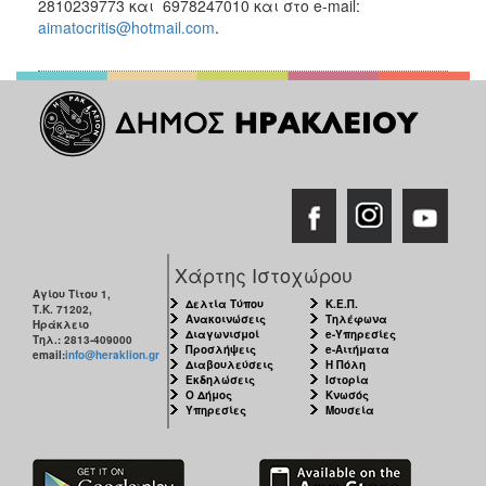
2810239773 και 6978247010 και στο e-mail:
aimatocritis@hotmail.com
.
Χάρτης Ιστοχώρου
Αγίου Τίτου 1,
Δελτία Τύπου
Κ.Ε.Π.
Τ.Κ. 71202,
Ανακοινώσεις
Τηλέφωνα
Ηράκλειο
Διαγωνισμοί
e-Υπηρεσίες
Τηλ.: 2813-409000
Προσλήψεις
e-Αιτήματα
email:
info@heraklion.gr
Διαβουλεύσεις
Η Πόλη
Εκδηλώσεις
Ιστορία
Ο Δήμος
Κνωσός
Υπηρεσίες
Μουσεία